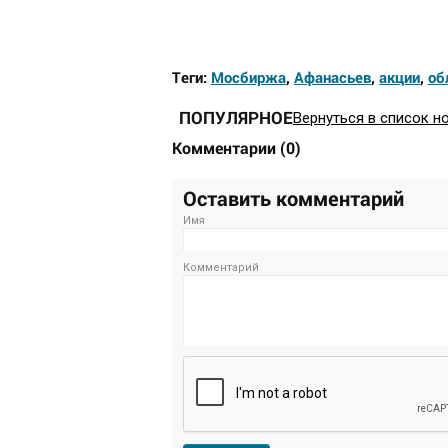
Теги:
Мосбиржа
,
Афанасьев
,
акции
,
об
ПОПУЛЯРНОЕ
Вернуться в список н
Комментарии
(
0
)
Оставить комментарий
Имя
Комментарий