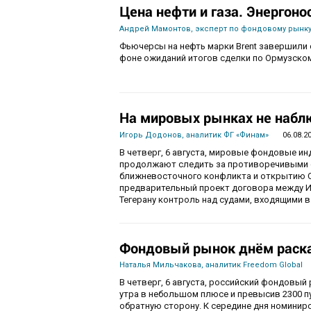
Цена нефти и газа. Энергоно
Андрей Мамонтов, эксперт по фондовому рынку
Фьючерсы на нефть марки Brent завершили с
фоне ожиданий итогов сделки по Ормузско
На мировых рынках не набл
Игорь Додонов, аналитик ФГ «Финам»
06.08.2
В четверг, 6 августа, мировые фондовые и
продолжают следить за противоречивыми 
ближневосточного конфликта и открытию О
предварительный проект договора между И
Тегерану контроль над судами, входящими в
Фондовый рынок днём раска
Наталья Мильчакова, аналитик Freedom Global
В четверг, 6 августа, российский фондовый
утра в небольшом плюсе и превысив 2300 п
обратную сторону. К середине дня номиниро