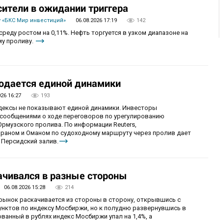
сители в ожидании триггера
 «БКС Мир инвестиций»
06.08.2026 17:19
142
реду ростом на 0,11%. Нефть торгуется в узком диапазоне на
му проливу.
юдается единой динамики
026 16:27
193
ндексы не показывают единой динамики. Инвесторы
сообщениями о ходе переговоров по урегулированию
рмузского пролива. По информации Reuters,
раном и Оманом по судоходному маршруту через пролив дает
 Персидский залив.
чивался в разные стороны
06.08.2026 15:28
214
 рынок раскачивается из стороны в сторону, открывшись с
унктов по индексу Мосбиржи, но к полудню развернувшись в
ванный в рублях индекс Мосбиржи упал на 1,4%, а