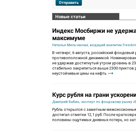
Отправить
Новые статьи
Индекс Мосбиржи не удержа
максимуме
Наталья Мильчакова, ведущий аналитик Freedom
В четверг, 6 августа, российский фондовы
противоположной динамикой. Номинированны
не удержав достигнутый утром уровень в 230
стабильно закрепиться выше 2300 пунктов 
неустойчивые цены на нефть.
Курс рубля на грани ускорен
Дмитрий Бабин, эксперт по фондовому рынку «
Рубль открылся с заметным межсессионным
достигал отметки 12,1 руб. После кратков
половины ощутимых дневных потерь, но зат