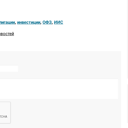
лигации
,
инвестиции
,
ОФЗ
,
ИИС
овостей