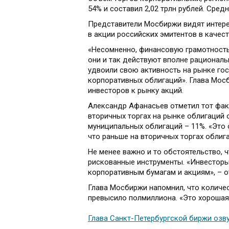
54% и составил 2,02 трлн рублей. Сред
Представители Мосбиржи видят интере
в акции российских эмитентов в качес
«Несомненно, финансовую грамотность
они и так действуют вполне рациональ
удвоили свою активность на рынке госу
корпоративных облигаций». Глава Мос
инвесторов к рынку акций.
Александр Афанасьев отметил тот факт
вторичных торгах на рынке облигаций 
муниципальных облигаций – 11%. «Это о
что раньше на вторичных торгах обли
Не менее важно и то обстоятельство, 
рискованные инструменты. «Инвесторы
корпоративным бумагам и акциям», – 
Глава Мосбиржи напомнил, что количе
превысило полмиллиона. «Это хорошая 
Глава Санкт-Петербургской биржи оз