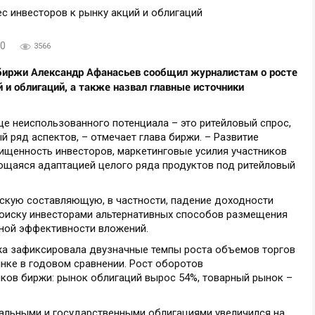
00
3566
биржи Александр Афанасьев сообщил журналистам о росте
 и облигаций, а также назвал главные источники
ще неиспользованного потенциала – это ритейловый спрос,
й ряд аспектов, – отмечает глава биржи. – Развитие
ищенность инвесторов, маркетинговые усилия участников
ающаяся адаптацией целого ряда продуктов под ритейловый
скую составляющую, в частности, падение доходности
 поиску инвесторами альтернативных способов размещения
ной эффективности вложений.
а зафиксировала двузначные темпы роста объемов торгов
ынке в годовом сравнении. Рост оборотов
ов биржи: рынок облигаций вырос 54%, товарный рынок –
альными и государственными облигациями увеличился на