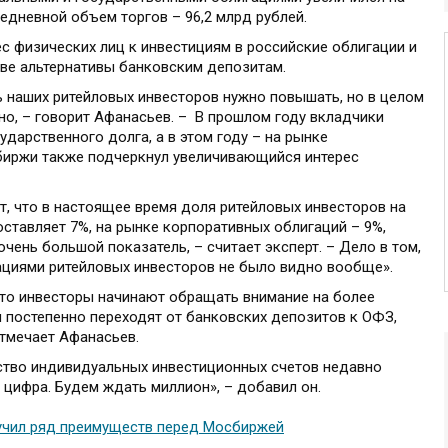
недневной объем торгов – 96,2 млрд рублей.
с физических лиц к инвестициям в российские облигации и
тве альтернативы банковским депозитам.
 наших ритейловых инвесторов нужно повышать, но в целом
но, – говорит Афанасьев. – В прошлом году вкладчики
дарственного долга, а в этом году – на рынке
биржи также подчеркнул увеличивающийся интерес
, что в настоящее время доля ритейловых инвесторов на
оставляет 7%, на рынке корпоративных облигаций – 9%,
чень большой показатель, – считает эксперт. – Дело в том,
гациями ритейловых инвесторов не было видно вообще».
что инвесторы начинают обращать внимание на более
 постепенно переходят от банковских депозитов к ОФЗ,
отмечает Афанасьев.
ство индивидуальных инвестиционных счетов недавно
цифра. Будем ждать миллион», – добавил он.
вучил ряд преимуществ перед Мосбиржей