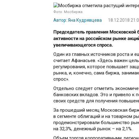
Фото: Мосбиржа
Автор: Яна Кудрявцева
18.12.2018 21:
Председатель правления Московской 
активности на российском рынке акций
увеличивающегося спроса.
Один из главных источников роста и е
считает Афанасьев. «Здесь важен целы
регулирования, которое повышает защ
рынка, и, конечно, сама биржа, заним
спрос».
Отдельно следует отметить экономиче
банковских вкладов. Это и привело к
своих средств для получения повышен
За прошедший месяц Московская бирж
в сегменте облигаций и на товарном р
продемонстрировали большинство рынк
на 32,3%, денежный рынок – на 2,1%.
Объем торгов корпоративными, регион