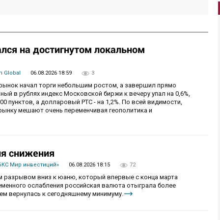
лся на достигнутом локальном
 Global
06.08.2026 18:59
3
й рынок начал торги небольшим ростом, а завершил прямо
й в рублях индекс Московской биржи к вечеру упал на 0,6%,
0 пунктов, а долларовый РТС - на 1,2%. По всей видимости,
рынку мешают очень переменчивая геополитика и
ия снижения
БКС Мир инвестиций»
06.08.2026 18:15
72
 разрывом вниз к юаню, который впервые с конца марта
ременного ослабления российская валюта отыграла более
ем вернулась к сегодняшнему минимуму.