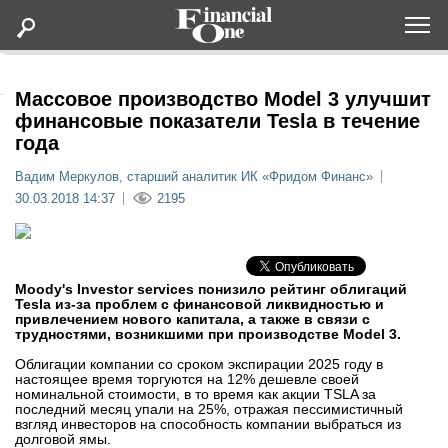
Оформить подписку
Массовое производство Model 3 улучшит
финансовые показатели Tesla в течение
года
Статьи
Вадим Меркулов, старший аналитик ИК «Фридом Финанс»
30.03.2018 14:37
2195
Дайджесты
Lifestyle
Moody's Investor services понизило рейтинг облигаций
Tesla из-за проблем с финансовой ликвидностью и
Мероприятия
привлечением нового капитала, а также в связи с
трудностями, возникшими при производстве Model 3.
Новости
Облигации компании со сроком экспирации 2025 году в
настоящее время торгуются на 12% дешевле своей
номинальной стоимости, в то время как акции TSLA за
Интервью
последний месяц упали на 25%, отражая пессимистичный
взгляд инвесторов на способность компании выбраться из
долговой ямы.