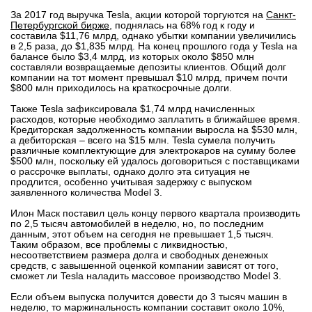
За 2017 год выручка Tesla, акции которой торгуются на
вконтакте
Санкт-
Петербургской бирже
телеграм
, поднялась на 68% год к году и
составила $11,76 млрд, однако убытки компании увеличились
в 2,5 раза, до $1,835 млрд. На конец прошлого года у Tesla на
балансе было $3,4 млрд, из которых около $850 млн
Стать автором
составляли возвращаемые депозиты клиентов. Общий долг
компании на тот момент превышал $10 млрд, причем почти
Вход
$800 млн приходилось на краткосрочные долги.
Также Tesla зафиксировала $1,74 млрд начисленных
расходов, которые необходимо заплатить в ближайшее время.
Кредиторская задолженность компании выросла на $530 млн,
а дебиторская – всего на $15 млн. Tesla сумела получить
различные комплектующие для электрокаров на сумму более
$500 млн, поскольку ей удалось договориться с поставщиками
о рассрочке выплаты, однако долго эта ситуация не
продлится, особенно учитывая задержку с выпуском
заявленного количества Model 3.
Илон Маск поставил цель концу первого квартала производить
по 2,5 тысяч автомобилей в неделю, но, по последним
данным, этот объем на сегодня не превышает 1,5 тысяч.
Таким образом, все проблемы с ликвидностью,
несоответствием размера долга и свободных денежных
средств, с завышенной оценкой компании зависят от того,
сможет ли Tesla наладить массовое производство Model 3.
Если объем выпуска получится довести до 3 тысяч машин в
неделю, то маржинальность компании составит около 10%,