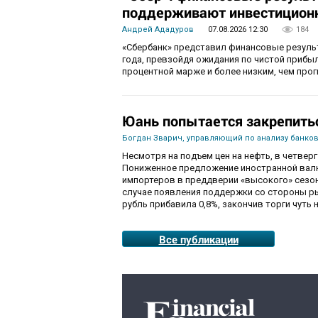
поддерживают инвестиционн
Андрей Ададуров
07.08.2026 12:30
184
«Сбербанк» представил финансовые результ
года, превзойдя ожидания по чистой приб
процентной марже и более низким, чем про
Юань попытается закрепить
Богдан Зварич, управляющий по анализу банко
Несмотря на подъем цен на нефть, в четве
Пониженное предложение иностранной валю
импортеров в преддверии «высокого» сезон
случае появления поддержки со стороны рын
рубль прибавила 0,8%, закончив торги чуть н
Все публикации