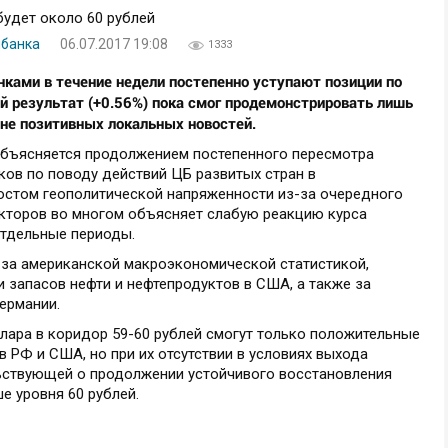
нбанка
06.07.2017 19:08
1333
ами в течение недели постепенно уступают позиции по
й результат (+0.56%) пока смог продемонстрировать лишь
оне позитивных локальных новостей.
объясняется продолжением постепенного пересмотра
ов по поводу действий ЦБ развитых стран в
ростом геополитической напряженности из-за очередного
акторов во многом объясняет слабую реакцию курса
 отдельные периоды.
 за американской макроэкономической статистикой,
запасов нефти и нефтепродуктов в США, а также за
Германии.
лара в коридор 59-60 рублей смогут только положительные
в РФ и США, но при их отсутствии в условиях выхода
ельствующей о продолжении устойчивого восстановления
е уровня 60 рублей.