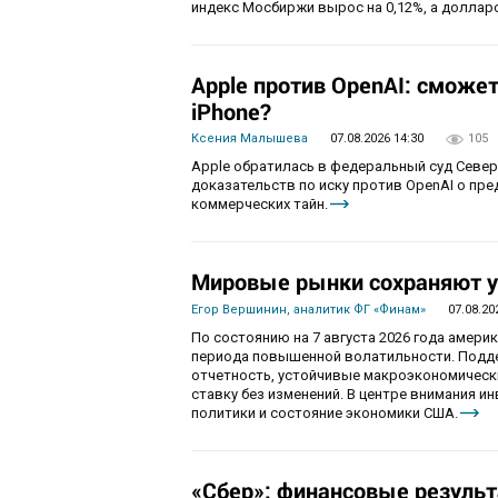
индекс Мосбиржи вырос на 0,12%, а долларо
Apple против OpenAI: сможе
iPhone?
Ксения Малышева
07.08.2026 14:30
105
Apple обратилась в федеральный суд Севе
доказательств по иску против OpenAI о пр
коммерческих тайн.
Мировые рынки сохраняют у
Егор Вершинин, аналитик ФГ «Финам»
07.08.20
По состоянию на 7 августа 2026 года амер
периода повышенной волатильности. Подд
отчетность, устойчивые макроэкономическ
ставку без изменений. В центре внимания 
политики и состояние экономики США.
«Сбер»: финансовые резуль