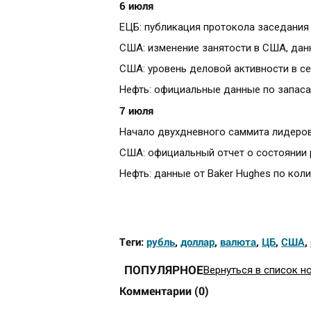
6 июля
ЕЦБ: публикация протокола заседания Е
США: изменение занятости в США, данн
США: уровень деловой активности в сект
Нефть: официальные данные по запасам
7 июля
Начало двухдневного саммита лидеров
США: официальный отчет о состоянии р
Нефть: данные от Baker Hughes по коли
Теги:
рубль
,
доллар
,
валюта
,
ЦБ
,
США
,
ПОПУЛЯРНОЕ
Вернуться в список н
Комментарии
(
0
)