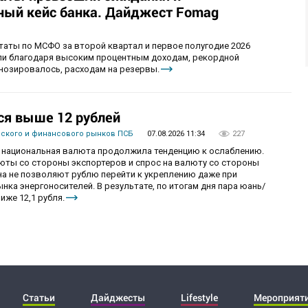
ый кейс банка. Дайджест Fomag
аты по МСФО за второй квартал и первое полугодие 2026
ыли благодаря высоким процентным доходам, рекордной
гнозировалось, расходам на резервы.
ся выше 12 рублей
вского и финансового рынков ПСБ
07.08.2026 11:34
227
рг национальная валюта продолжила тенденцию к ослаблению.
ты со стороны экспортеров и спрос на валюту со стороны
а не позволяют рублю перейти к укреплению даже при
ка энергоносителей. В результате, по итогам дня пара юань/
иже 12,1 рубля.
Статьи
Дайджесты
Lifestyle
Мероприят