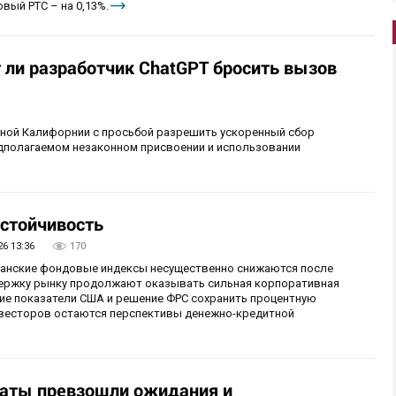
вый РТС – на 0,13%.
т ли разработчик ChatGPT бросить вызов
рной Калифорнии с просьбой разрешить ускоренный сбор
едполагаемом незаконном присвоении и использовании
стойчивость
26 13:36
170
иканские фондовые индексы несущественно снижаются после
ержку рынку продолжают оказывать сильная корпоративная
ие показатели США и решение ФРС сохранить процентную
инвесторов остаются перспективы денежно-кредитной
таты превзошли ожидания и