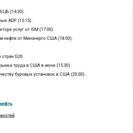
ЦБ (14.30).
ые ADP (15.15).
оре услуг от ISM (17.00).
 нефти от Минэнерго США (18.00).
 стран G20.
ынка труда в США в июне (15.30).
честву буровых установок в США (20.00).
нефть
овостей