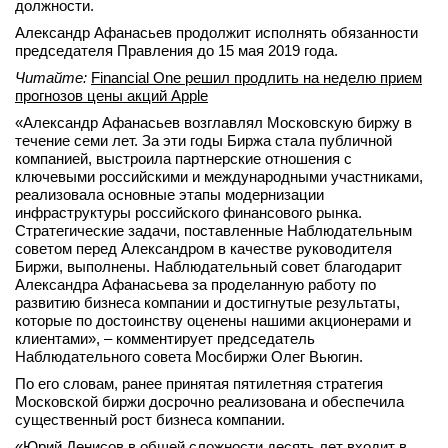
должности.
вконтакте
Александр Афанасьев продолжит исполнять обязанности
телеграм
председателя Правления до 15 мая 2019 года.
Читайте:
Financial One решил продлить на неделю прием
Стать автором
прогнозов цены акций Apple
Вход
«Александр Афанасьев возглавлял Московскую биржу в
течение семи лет. За эти годы Биржа стала публичной
компанией, выстроила партнерские отношения с
ключевыми российскими и международными участниками,
реализовала основные этапы модернизации
инфраструктуры российского финансового рынка.
Стратегические задачи, поставленные Наблюдательным
советом перед Александром в качестве руководителя
Биржи, выполнены. Наблюдательный совет благодарит
Александра Афанасьева за проделанную работу по
развитию бизнеса компании и достигнутые результаты,
которые по достоинству оценены нашими акционерами и
клиентами», – комментирует председатель
Наблюдательного совета Мосбиржи Олег Вьюгин.
По его словам, ранее принятая пятилетняя стратегия
Московской биржи досрочно реализована и обеспечила
существенный рост бизнеса компании.
«Юрий Денисов в общей сложности десять лет входит в