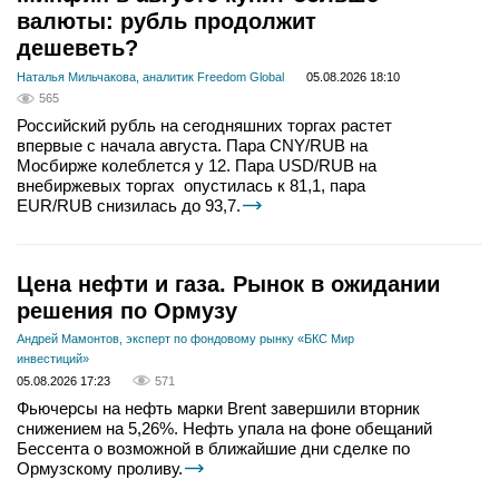
валюты: рубль продолжит
дешеветь?
Наталья Мильчакова, аналитик Freedom Global
05.08.2026 18:10
565
Российский рубль на сегодняшних торгах растет
впервые с начала августа. Пара CNY/RUB на
Мосбирже колеблется у 12. Пара USD/RUB на
внебиржевых торгах опустилась к 81,1, пара
EUR/RUB снизилась до 93,7.
Цена нефти и газа. Рынок в ожидании
решения по Ормузу
Андрей Мамонтов, эксперт по фондовому рынку «БКС Мир
инвестиций»
05.08.2026 17:23
571
Фьючерсы на нефть марки Brent завершили вторник
снижением на 5,26%. Нефть упала на фоне обещаний
Бессента о возможной в ближайшие дни сделке по
Ормузскому проливу.