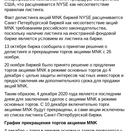
США, что расценивается NYSE как несоответствие
вконтакте
правилам листинга.
телеграм
Факт делистинга акций MNK биржей NYSE расценивается
Санкт-Петербургской биржей как несоответствие акций
Стать автором
MNK требованиям российского законодательства,
поскольку наличие листинга на иностранной фондовой
Вход
бирже является условием их листинга на бирже.
13 октября биржа сообщила о принятии решения о
делистинге и прекращении торгов акциями MNK с 26
ноября.
20 ноября биржей было принято решение о продлении
торгов акциями MNK в режиме основных торгов до 4
декабря с целью защиты интересов частных инвесторов и
предоставления им дополнительного срока для продажи
акций MNK.
Таким образом, 4 декабря 2020 года является последним
днем для заключения сделок с акциями MNK в режиме
основных торгов. С 10 декабря включительно торги
акциями MNK будут прекращены, а сами акции исключены
из списка листинга Санкт-Петербургской биржи.
График прекращения торгов акциями MNK
4 декабря – торги в режиме основных торгов проводятся с