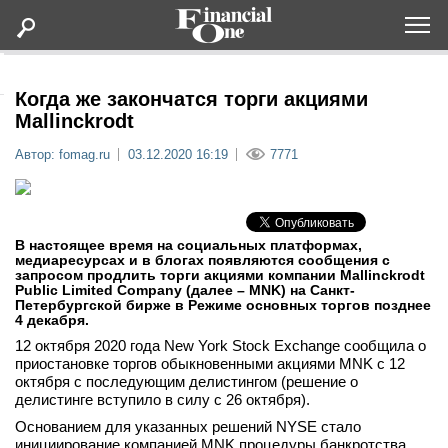
Оформить подписку
Когда же закончатся торги акциями
Mallinckrodt
Статьи
Автор: fomag.ru
03.12.2020 16:19
7771
Дайджесты
В настоящее время на социальных платформах,
Lifestyle
медиаресурсах и в блогах появляются сообщения с
запросом продлить торги акциями компании Mallinckrodt
Public Limited Company (далее – MNK) на Санкт-
Мероприятия
Петербургской бирже в Режиме основных торгов позднее
4 декабря.
12 октября 2020 года New York Stock Exchange сообщила о
Новости
приостановке торгов обыкновенными акциями MNK с 12
октября с последующим делистингом (решение о
делистинге вступило в силу с 26 октября).
Интервью
Основанием для указанных решений NYSE стало
инициирование компанией MNK процедуры банкротства