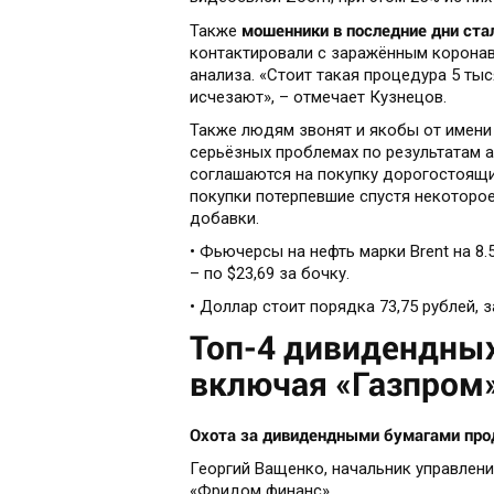
мошенники в последние дни ста
Также
контактировали с заражённым коронав
анализа. «Стоит такая процедура 5 тыс
исчезают», – отмечает Кузнецов.
Также людям звонят и якобы от имени
серьёзных проблемах по результатам а
соглашаются на покупку дорогостоящи
покупки потерпевшие спустя некоторо
добавки.
• Фьючерсы на нефть марки Brent на 8.
– по $23,69 за бочку.
• Доллар стоит порядка 73,75 рублей, з
Топ-4 дивидендных
включая «Газпром»
Охота за дивидендными бумагами прод
Георгий Ващенко, начальник управлен
«Фридом финанс»