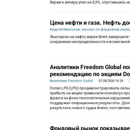
биржи к вечеру упал на 0,3%, опустившись ни
Цена нефти и газа. Нефть до
Андрей Мамонтов, эксперт по фондовому рынку
Фьючерсы на нефть марки Brent завершили 
сохранения неопределенности и возможной
Аналитики Freedom Global п
рекомендацию по акциям Do
Аналитики Freedom Global
07.08.2026 16:24
Dorian LPG (LPG) продемонстрировала силь
прибыль на акцию превысили консенсус-пр
фрахта на фоне геополитических нарушений
поддержал операционные результаты. Доп
результаты нового судна Areion, поставленн
Фондовый рынок показывае