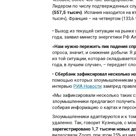
Лидером по числу подтвержденных слу
(557,5 тысяч)
. Испания находится на в
тысяч), Франция – на четвертом (133,6 
• Выход из текущей ситуации на рынке
года, заявил министр энергетики РФ А
Нам нужно пережить пик падения сп
«
спроса, значит, и снижение добычи. Я
из той ситуации, которая складываетс
года, в лучшем случае», – передает сл
Сбербанк зафиксировал несколько н
•
помощью которых злоумышленникам уда
интервью
РИА Новости
зампред правле
«Мы зафиксировали несколько таких сх
злоумышленники предлагают получить
собирая информацию о картах и персон
Злоумышленники адаптируются и к том
удаленно. Так, говорит Кузнецов, с м
зарегистрировано 1,7 тысячи новых д
видеосвязи Zoom, при этом 25% из них