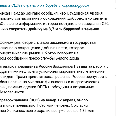
нии в США потратили на борьбу с коронавирусом
Бижан Намдар Зангане сообщил, что Саудовская Аравия
, помимо согласованных сокращений, добровольно снизить
 «Согласно информации, которая поступила с заседания G20,
сократить добычу на 3,7 млн баррелей в течение
ению
онном разговоре с главой российского государства
решение о сокращении добычи нефти, которое
нергетические рынки. Об этом говорится в
ером сообщении пресс-службы Белого дома.
агодарил президента России Владимира Путина
за работу с
одителями нефти, что успокоило мировые энергетические
Президент Трамп приветствовал решение России вернуться к
абильностью на мировых финансовых и энергетических
роны, помимо сделки ОПЕК+, обсудили и актуальные
безопасности.
равоохранения (ВОЗ) на вечер 12 апреля
, число
 в мире превысило 1,696 млн человек. Согласно
са Хопкинса, всего заразились уже свыше 1,85 млн