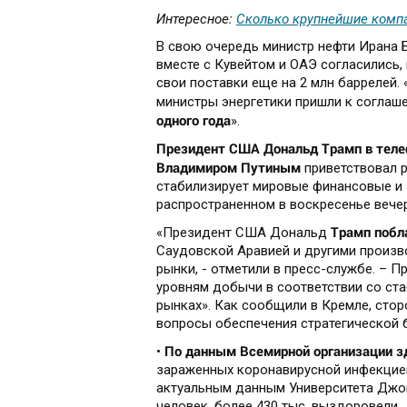
Интересное:
Сколько крупнейшие компа
В свою очередь министр нефти Ирана 
вместе с Кувейтом и ОАЭ согласились
свои поставки еще на 2 млн баррелей.
министры энергетики пришли к соглаш
одного года
».
Президент США Дональд Трамп в телеф
Владимиром Путиным
приветствовал 
стабилизирует мировые финансовые и э
распространенном в воскресенье веч
Трамп побл
«Президент США Дональд
Саудовской Аравией и другими произв
рынки, - отметили в пресс-службе. – 
уровням добычи в соответствии со ст
рынках». Как сообщили в Кремле, сто
вопросы обеспечения стратегической 
По данным Всемирной организации зд
•
зараженных коронавирусной инфекцией
актуальным данным Университета Джон
человек, более 430 тыс. выздоровели.