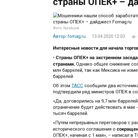
страны ОПЕК+ – д
Фото: facebook
Автор: fomag.ru
13.04.2020 12:03
Интересные новости для начала торгов
Страны ОПЕК+ на экстренном заседа
•
странами.
Однако общее снижение соста
млн баррелей, так как Мексика не изме
баррелей.
Об этом
ТАСС
сообщили два источника
подтвердили ряд министров ОПЕК в соц
«Да, договорились на 9,7 млн баррелей
ограничение будет действовать в мае 
тысяч баррелей.
«Путем непрерывных переговоров с ра
сокращен
исторического соглашения о
ОПЕК+, начиная с 1 мая», – написал в 