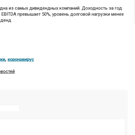
дна из самых дивидендных компаний. Доходность за год
 EBITDA превышает 50%, уровень долговой нагрузки менее
иденд.
ки
,
коронавирус
овостей