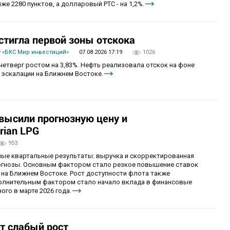
же 2280 пунктов, а долларовый РТС - на 1,2%.
стигла первой зоны отскока
 «БКС Мир инвестиций»
07.08.2026 17:19
1026
четверг ростом на 3,83%. Нефть реализовала отскок на фоне
 эскалации на Ближнем Востоке.
овысили прогнозную цену и
rian LPG
953
ные квартальные результаты: выручка и скорректированная
огнозы. Основным фактором стало резкое повышение ставок
 на Ближнем Востоке. Рост доступности флота также
олнительным фактором стало начало вклада в финансовые
ого в марте 2026 года.
т слабый рост