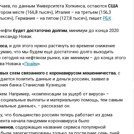
США
чаев, по данным Университета Хопкинса, остаются
тором месте (166,8 тысяч), Италия – на третьем (156,3
тысяч), Германия – на пятом (127,8 тысяч), пишет
РБК
.
будет достаточно долгим
 нефти
, минимум до конца 2020
лександр Новак.
роса
, и для этого нужно растянуть во времени снижение
 думаю, что мы будем ещё достаточно долго выходить
я сегодня на нефтяном рынке, как минимум – до конца этого
ова Новака «
Прайм
».
овых схем связанного с коронавирусом мошенничества
, с
ется похитить данные и деньги россиян, заявил в
ния банка Станислав Кузнецов.
ем. Например, «компенсации за ущерб от вируса» –
 социальные выплаты и материальную помощь, тем самым
альные данные», – рассказал он.
у, что большинство россиян теперь работает из дома
омента начала пандемии коронавируса было
оменов
, содержащих название сервиса популярной
 были зарегистрированы только за последние семь дней.