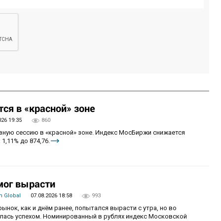
ся в «красной» зоне
026 19:35
860
овную сессию в «красной» зоне. Индекс МосБиржи снижается
 1,11% до 874,76.
мог вырасти
 Global
07.08.2026 18:58
993
рынок, как и днём ранее, попытался вырасти с утра, но во
алась успехом. Номинированный в рублях индекс Московской