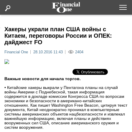
Оформить подписку
Хакеры украли план США войны с
Китаем, переговоры России и ОПЕК:
дайджест FO
Статьи
Financial One
28.10.2016 11:43
2404
Дайджесты
Lifestyle
Важные новости для начала торгов.
• Китайские хакеры выкрали у Пентагона планы на случай
Мероприятия
войны Америки с Поднебесной, такая информация
содержится в докладе комиссии Конгресса США по вопросам
экономики и безопасности в американо-китайских
Новости
отношениях. Как пишет Washington Free Beacon, цитируя текст
документа, Китай неоднократно проникал в компьютерные
системы американских объектов нацбезопасности и извлекал
важнейшую информацию, включая планы и действиях
Интервью
вооруженных сил США, описание американского оружия и
систем вооружения.