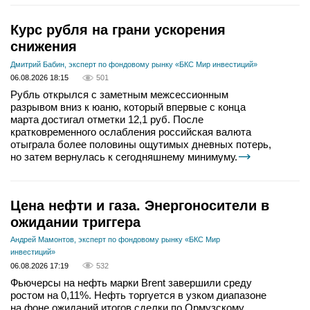
Курс рубля на грани ускорения
снижения
Дмитрий Бабин, эксперт по фондовому рынку «БКС Мир инвестиций»
06.08.2026 18:15
501
Рубль открылся с заметным межсессионным
разрывом вниз к юаню, который впервые с конца
марта достигал отметки 12,1 руб. После
кратковременного ослабления российская валюта
отыграла более половины ощутимых дневных потерь,
но затем вернулась к сегодняшнему минимуму.
Цена нефти и газа. Энергоносители в
ожидании триггера
Андрей Мамонтов, эксперт по фондовому рынку «БКС Мир
инвестиций»
06.08.2026 17:19
532
Фьючерсы на нефть марки Brent завершили среду
ростом на 0,11%. Нефть торгуется в узком диапазоне
на фоне ожиданий итогов сделки по Ормузскому