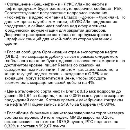
• Соглашение «Башнефти» и «ЛУКОЙЛа» по нефти и
вконтакте
нефтепродуктам будет расторгнуто досрочно, сообщает РБК.
телеграм
Соответствующее предложение направила компания
«Роснефть» в адрес компании Litasco («дочки» «Лукойла»). По
данным пресс-службы компании, «ЛУКОЙЛ» предложение
Стать автором
поддержал, и сейчас идет работа над оформлением
юридической документации для закрытия договоров.
Досрочное расторжение контракта не предусматривает
Вход
штрафных санкций для какой-либо из сторон указанной
сделки.
• Россия сообщила Организации стран-экспортеров нефти
(ОПЕК), что сокращать добычу сырья в рамках ожидаемого
глобального пакта не будет, однако согласна ее заморозить на
достигнутом уровне, пишет Reuters со ссылкой на
осведомленные источники. При этом, как стало известно, в
конце текущей недели страны, входящие в ОПЕК и не
входящие, могут встретиться в Вене, чтобы обсудить
возможность сокращения своей добычи на 4%.
• Цена эталонного сорта нефти Brent к 8.15 мск подросла до
уровня $51,64 за баррель, что на 0,08% выше уровня закрытия
предыдущей сессии. К этому времени декабрьские контракты
на нефть WTI оценивались в $49,76 за баррель (+0,08%).
• Российские биржевые индикаторы завершили торги четверга
ростом котировок. В итоге индекс ММВБ вырос на 0,26%,
остановившись на отметке 1979,8 пункта, РТС поднялся на
0,32% и составил 992,67 пункта.