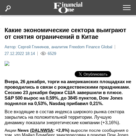
Оформить подписку
Какие экономические сектора выиграют
от снятия ограничений в Китае
Статьи
Автор: Сергей Глинянов, аналитик Freedom Finance Global
27.12.2022 18:14
6529
Дайджесты
Lifestyle
Вчера, 26 декабря, торги на американских площадках не
проводились в связи с рождественскими праздниками.
Сессию 23 декабря биржи США завершили в плюсе.
Мероприятия
S&P 500 вырос на 0,59%, до 3845 пунктов, Dow Jones
поднялся на 0,53%, Nasdaq прибавил 0,21%.
Новости
Все входящие в состав индекса широкого рынка сектора
закрылись на положительной территории. Лучшую
динамику показали энергетические компании (+3,16%).
Интервью
Акции
News (
DAL
NWSA
: +2,8%)
выросли после сообщения о
том, что Майкл Блумберг заинтересован в покупке Dow Jones