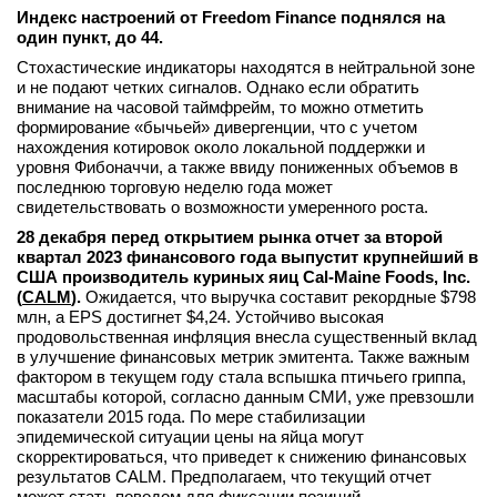
Индекс настроений от Freedom Finance поднялся на
один пункт, до 44.
Стохастические индикаторы находятся в нейтральной зоне
и не подают четких сигналов. Однако если обратить
внимание на часовой таймфрейм, то можно отметить
формирование «бычьей» дивергенции, что с учетом
нахождения котировок около локальной поддержки и
уровня Фибоначчи, а также ввиду пониженных объемов в
последнюю торговую неделю года может
свидетельствовать о возможности умеренного роста.
28 декабря перед открытием рынка отчет за второй
квартал 2023 финансового года выпустит крупнейший в
США производитель куриных яиц Cal-Maine Foods, Inc.
(
CALM
).
Ожидается, что выручка составит рекордные $798
млн, а EPS достигнет $4,24. Устойчиво высокая
продовольственная инфляция внесла существенный вклад
в улучшение финансовых метрик эмитента. Также важным
фактором в текущем году стала вспышка птичьего гриппа,
масштабы которой, согласно данным СМИ, уже превзошли
показатели 2015 года. По мере стабилизации
эпидемической ситуации цены на яйца могут
скорректироваться, что приведет к снижению финансовых
результатов CALM. Предполагаем, что текущий отчет
может стать поводом для фиксации позиций.