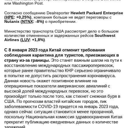
или Washington Post.
вконтакте
телеграм
Согласно сообщению Dealreporter
Hewlett Packard Enterprise
(
HPE
: +0,25%)
, компания больше не ведет переговоры с
Nutanix (
NTNX
: -8%)
о приобретении.
Стать автором
Министерство транспорта США рассмотрит дело о большом
Вход
количестве отмененных и задержанных рейсов
Southwest
Airlines (
LUV
: +1,8%)
.
С 8 января 2023 года Китай отменит требования
соблюдения карантина для туристов, приезжающих в
страну из-за границы.
Это станет важным шагом на пути к
восстановлению международных пассажироперевозок,
которые ранее правительство КНР серьезно ограничивало
в попытке не допустить распространения коронавируса.
Данная новость окажет позитивное влияние на
операционные показатели американских авиалиний с
высокой долей международных перевозок, но это
произойдет только после того, как стихнет снежная буря в
США. По прогнозам властей китайских городов, пик
заболеваемости COVID-19 придется на январь 2023 года,
однако сейчас ситуация становится менее прозрачной,
поскольку Национальная комиссия здравоохранения Китая
прекратит публикацию ежедневных данных о количестве
заражений.