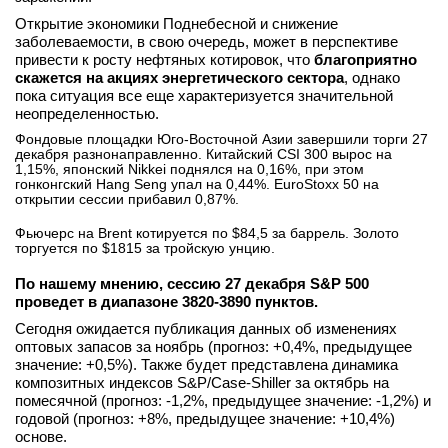
Открытие экономики Поднебесной и снижение
заболеваемости, в свою очередь, может в перспективе
привести к росту нефтяных котировок, что
благоприятно
скажется на акциях энергетического сектора
, однако
пока ситуация все еще характеризуется значительной
неопределенностью.
Фондовые площадки Юго-Восточной Азии завершили торги 27
декабря разнонаправленно. Китайский CSI 300 вырос на
1,15%, японский Nikkei поднялся на 0,16%, при этом
гонконгский Hang Seng упал на 0,44%. EuroStoxx 50 на
открытии сессии прибавил 0,87%.
Фьючерс на Brent котируется по $84,5 за баррель. Золото
торгуется по $1815 за тройскую унцию.
По нашему мнению, сессию 27 декабря S&P 500
проведет в диапазоне 3820-3890 пунктов.
Сегодня ожидается публикация данных об изменениях
оптовых запасов за ноябрь (прогноз: +0,4%, предыдущее
значение: +0,5%). Также будет представлена динамика
композитных индексов S&P/Case-Shiller за октябрь на
помесячной (прогноз: -1,2%, предыдущее значение: -1,2%) и
годовой (прогноз: +8%, предыдущее значение: +10,4%)
основе.