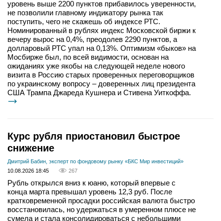
уровень выше 2200 пунктов прибавилось уверенности,
не позволили главному индикатору рынка так
поступить, чего не скажешь об индексе РТС.
Номинированный в рублях индекс Московской биржи к
вечеру вырос на 0,4%, преодолев 2290 пунктов, а
долларовый РТС упал на 0,13%. Оптимизм «быков» на
Мосбирже был, по всей видимости, основан на
ожиданиях уже якобы на следующей неделе нового
визита в Россию старых проверенных переговорщиков
по украинскому вопросу – доверенных лиц президента
США Трампа Джареда Кушнера и Стивена Уиткоффа.
Курс рубля приостановил быстрое
снижение
Дмитрий Бабин, эксперт по фондовому рынку «БКС Мир инвестиций»
10.08.2026 18:45
267
Рубль открылся вниз к юаню, который впервые с
конца марта превышал уровень 12,3 руб. После
кратковременной просадки российская валюта быстро
восстановилась, но удержаться в умеренном плюсе не
сумела и стала консолидироваться с небольшими