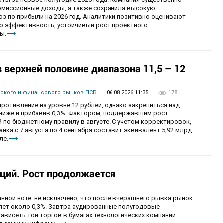
комиссионные доходы, а также сохранила высокую
оз по прибыли на 2026 год. Аналитики позитивно оценивают
ю эффективность, устойчивый рост проектного
ы.
верхней половине диапазона 11,5 – 12
вского и финансового рынков ПСБ
06.08.2026 11:35
178
ротивление на уровне 12 рублей, однако закрепиться над
 ниже и прибавив 0,3%. Фактором, поддержавшим рост
 по бюджетному правилу в августе. С учетом корректировок,
ка с 7 августа по 4 сентября составит эквивалент 5,92 млрд
ле.
ций. Рост продолжается
анной ноте: не исключено, что после вчерашнего рывка рынок
ряет около 0,3%. Завтра аудированные полугодовые
зависеть тон торгов в бумагах технологических компаний.