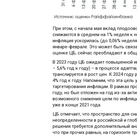
При этом, с начала мая вклад плодоо
снижаются в среднем на 1% неделя к н
инфляция ускорилась (до 0,06% неделя
январе-феврале. Это может быть связ
оценке ЦБ, сейчас преобладают в общ
В 2023 году ЦБ ожидает повышенной ин
– 5,6% год к году) – в процессе адап
транслируется в рост цен. К 2024 году
4% год к году. Напомним, что эта цель
таргетирования инфляции. В рамках п
году, но был отложен на год из-за ак
возможного снижения цели по инфляци
уже в конце 2021 года.
ЦБ отмечает, что пространство для сн
неопределенности в российской и гло
решения требуется дополнительный ана
что при прочих равных, на горизонте т