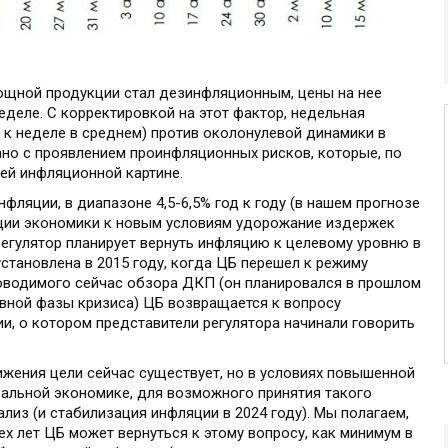
вощной продукции стал дезинфляционным, цены на нее
еделе. С корректировкой на этот фактор, недельная
 к неделе в среднем) против околонулевой динамики в
ано с проявлением проинфляционных рисков, которые, по
ей инфляционной картине.
фляции, в диапазоне 4,5-6,5% год к году (в нашем прогнозе
тации экономики к новым условиям удорожание издержек
 регулятор планирует вернуть инфляцию к целевому уровню в
 установлена в 2015 году, когда ЦБ перешел к режиму
роводимого сейчас обзора ДКП (он планировался в прошлом
тивной фазы кризиса) ЦБ возвращается к вопросу
и, о котором представители регулятора начинали говорить
ижения цели сейчас существует, но в условиях повышенной
бальной экономике, для возможного принятия такого
лиз (и стабилизация инфляции в 2024 году). Мы полагаем,
рех лет ЦБ может вернуться к этому вопросу, как минимум в