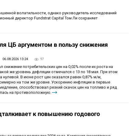
шенной волатильности, однако руководитель исследований
ционный директор Fundstrat Capital Том Ли сохраняет
ля ЦБ аргументом в пользу снижения
06.08.2026 13:24
97
л снижение потребительских цен на 0,02% после их роста на
такой же уровень дефляции отмечался с 13 по 18 мая. При этом
 нулевой. В июне рост цен оказался равен 0,87% м/м,
примерно на том же уровне. Ускорению инфляции в первые
медление, способствовал резкий скачок цен на топливо и ряд
нилась на противоположную.
дталкивает к повышению годового
ы за первое полугодие 2026 года. Компания существенно