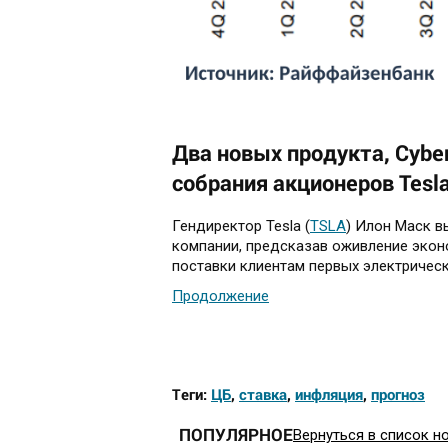
Два новых продукта, Cyber
собрания акционеров Tesl
Гендиректор Tesla (
TSLA
) Илон Маск в
компании, предсказав оживление экон
поставки клиентам первых электрическ
Продолжение
Теги:
ЦБ
,
ставка
,
инфляция
,
прогноз
ПОПУЛЯРНОЕ
Вернуться в список н