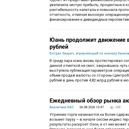
увеличила чистую прибыль, процентные и 
рентабельность капитала и повысила прогн
отчетность, отмечая высокую операционну
финансирования и дивидендные перспектив
Юань продолжит движение в 
рублей
Богдан Зварич, управляющий по анализу банко
В среду пара юань вновь протестировал соп
данной отметкой не смог, закрывшись чуть
выступила публикация параметров операций
объем продаж валюты со стороны Центробан
рублей в день против 4,82 млрд рублей в ию
Ежедневный обзор рынка ак
Аналитики БКС
06.08.2026 10:47
248
Утренние торги начинаются на более сдерж
возьмет паузу — в начале сессии индекс те
результаты раскроет Озон, и от них может 