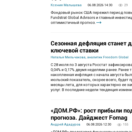
Ксения Малышева
06.08.2026 14:30
29
Фондовый рынок США пережил период повы
Fundstrat Global Advisors и главный инвести
оптимистичный прогноз.
Сезонная дефляция станет д
ключевой ставки
Наталья Мильчакова, аналитик Freedom Global
С 28 июля по 3 августа Росстат зафиксирова
0,04% и 0,17% двумя неделями ранее. Ранее 
накопленная инфляция с начала августа была
июльский показатель, скорее всего, будет 
месяцы лета, для которых характерно ее за
услуг. В последние недели тенденция изме
«ДОМ.РФ»: рост прибыли по
прогноза. Дайджест Fomag
Андрей Ададуров
06.08.2026 12:30
155
«ДОМ.РФ» представил финансовые результат