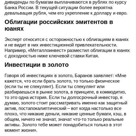
дивиденды по бумагам выплачиваются в рублях по курсу
Банка России. В текущей ситуации более вероятна
девальвация рубля, чем его укрепление к доллару и евро.
Облигации российских эмитентов в
юанях
Эксперт относится с осторожностью к облигациям в юанях
и не видит в них инвестиционной привлекательности.
Например, «Металлоинвест» разместил облигации в юанях
с доходностью ниже ключевой ставки Китая.
Инвестиции в золото
Говоря об инвестициях в золото, Баранов заявляет: «Мне
кажется, что если брать золото, то только физическое
(если ты не спекулянт). Если ты спекулянт или
разбираешься в рынке золота, в принципе, в коммодитиз,
то это одна история. Если ты долгосрочный инвестор, я
думаю, золото стоит рассматривать именно как защитный
актив, постапокалиптический – вот когда настолько все
плохо, что никакие деньги, никакие ценные бумаги, кэш, в
общем, ничего не значат, значат что-то только реальные
активы. Золото тебе может понадобиться только в этот
момент жизни».