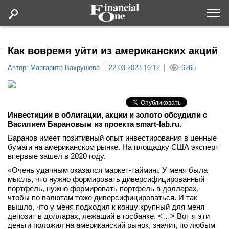
Оформить подписку
Как вовремя уйти из американских акций
Автор: Маргарита Вахрушева
22.03.2023 16:12
6265
Статьи
Дайджесты
Инвестиции в облигации, акции и золото обсудили с
Василием Барановым из проекта smart-lab.ru.
Lifestyle
Баранов имеет позитивный опыт инвестирования в ценные
бумаги на американском рынке. На площадку США эксперт
Мероприятия
впервые зашел в 2020 году.
«Очень удачным оказался маркет-тайминг. У меня была
мысль, что нужно формировать диверсифицированный
Новости
портфель, нужно формировать портфель в долларах,
чтобы по валютам тоже диверсифицироваться. И так
вышло, что у меня подходил к концу крупный для меня
Интервью
депозит в долларах, лежащий в госбанке. <…> Вот я эти
деньги положил на американский рынок, значит, по любым