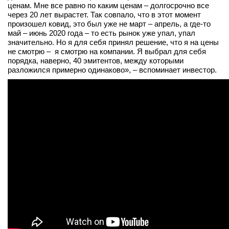
ценам. Мне все равно по каким ценам – долгосрочно все
вконтакте
через 20 лет вырастет. Так совпало, что в этот момент
телеграм
произошел ковид, это был уже не март – апрель, а где-то
май – июнь 2020 года – то есть рынок уже упал, упал
значительно. Но я для себя принял решение, что я на цены
Стать автором
не смотрю – я смотрю на компании. Я выбрал для себя
порядка, наверно, 40 эмитентов, между которыми
Вход
разложился примерно одинаково», – вспоминает инвестор.