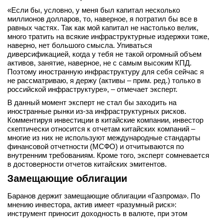
«Если бы, условно, у меня был капитал несколько
миллионов долларов, то, наверное, я потратил бы все в
равных частях. Так как мой капитал не настолько велик,
много тратить на всякие инфраструктурные издержки тоже,
наверно, нет большого смысла. Упиваться
диверсификацией, когда у тебя не такой огромный объем
активов, занятие, наверное, не с самым высоким КПД.
Поэтому иностранную инфраструктуру для себя сейчас я
не рассматриваю, я держу (активы – прим. ред.) только в
российской инфраструктуре», – отмечает эксперт.
В данный момент эксперт не стал бы заходить на
иностранные рынки из-за инфраструктурных рисков.
Комментируя инвестиции в китайские компании, инвестор
скептически относится к отчетам китайских компаний –
многие из них не используют международные стандарты
финансовой отчетности (МСФО) и отчитываются по
внутренним требованиям. Кроме того, эксперт сомневается
в достоверности отчетов китайских эмитентов.
Замещающие облигации
Баранов держит замещающие облигации «Газпрома». По
мнению инвестора, актив имеет «разумный риск»:
инструмент приносит доходность в валюте, при этом