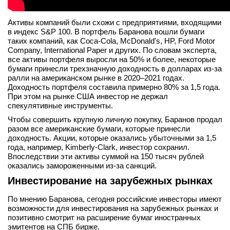
Активы компаний были схожи с предприятиями, входящими
в индекс S&P 100. В портфель Баранова вошли бумаги
таких компаний, как Coca-Cola, McDonald's, HP, Ford Motor
Company, International Paper и других. По словам эксперта,
все активы портфеля выросли на 50% и более, некоторые
бумаги принесли трехзначную доходность в долларах из-за
ралли на американском рынке в 2020–2021 годах.
Доходность портфеля составила примерно 80% за 1,5 года.
При этом на рынке США инвестор не держал
спекулятивные инструменты.
Чтобы совершить крупную личную покупку, Баранов продал
разом все американские бумаги, которые принесли
доходность. Акции, которые оказались убыточными за 1,5
года, например, Kimberly-Clark, инвестор сохранил.
Впоследствии эти активы суммой на 150 тысяч рублей
оказались замороженными из-за санкций.
Инвестирование на зарубежных рынках
По мнению Баранова, сегодня российские инвесторы имеют
возможности для инвестирования на зарубежных рынках и
позитивно смотрит на расширение бумаг иностранных
эмитентов на СПБ бирже.