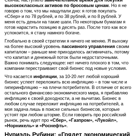
высококлассных активов по бросовым ценам
. Но я не
говорю о том, что мы нащупали дно: я готов покупать
«Сбер» и по 78 рублей, и по 38 рублей, и по 8 рублей. У
меня есть деньги на такие шаги. По некоторым бумагам я
готов нарастить позицию в десять раз. После того как все
успокоится, я стану намного богаче.
Глобально в своей стратегии я ничего не меняю. Я выхожу
на более высокий уровень
пассивного управления
своим
капиталом – раньше мне приходилось активничать, потому
что капитал и денежный поток были недостаточными.
Важно понимать следующее: нет ничего плохого в том, что
компании перестраивают свой бизнес под новые условия.
Что касается
инфляции
, за 10-20 лет любой хороший
бизнес успеет переложить всю инфляцию – в том числе и
гиперинфляцию – на плечи потребителя. В отличие от всего
остального финансово-экономического мира, я прибавляю
инфляцию к своей доходности, а не вычитаю. Бизнес в
любом случае переложит инфляцию на потребителей, а
моя задача лишь в поиске сильных бизнесов, которые
устоят при любом шторме. Если говорить про российский
рынок, речь идет про
«Сбер», «Газпром», «Лукойл»,
«Норникель» и «Роснефть»
.
Нуриэль Рубини: «Грядет экономический