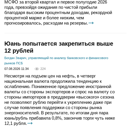
МСФО за второй квартал и первое полугодие 2026
года, превзойдя ожидания по чистой прибыли
благодаря высоким процентным доходам, рекордной
процентной марже и более низким, чем
прогнозировалось, расходам на резервы.
Юань попытается закрепиться выше
12 рублей
Богдан Зварич, управляющий по анализу банковского и финансового
рынков ПСБ
07.08.2026 11:34
224
Несмотря на подъем цен на нефть, в четверг
национальная валюта продолжила тенденцию к
ослаблению. Пониженное предложение иностранной
валюты со стороны экспортеров и спрос на валюту со
стороны импортеров в преддверии «высокого» сезона
не позволяют рублю перейти к укреплению даже при
случае появления поддержки со стороны рынка
энергоносителей. В результате, по итогам дня пара
юань/рубль прибавила 0,8%, закончив торги чуть ниже
12,1 рубля.