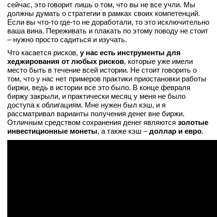
сейчас, это говорит лишь о том, что вы не все учли. Мы
вконтакте
должны думать о стратегии в рамках своих компетенций.
телеграм
Если вы что-то где-то не доработали, то это исключительно
ваша вина. Переживать и плакать по этому поводу не стоит
– нужно просто садиться и изучать.
Стать автором
Что касается рисков,
у нас есть инструменты для
Вход
хеджирования от любых рисков
, которые уже имели
место быть в течение всей истории. Не стоит говорить о
том, что у нас нет примеров практики приостановки работы
биржи, ведь в истории все это было. В конце февраля
биржу закрыли, и практически месяц у меня не было
доступа к облигациям. Мне нужен был кэш, и я
рассматривал варианты получения денег вне биржи.
Отличным средством сохранения денег являются
золотые
инвестиционные монеты
, а также кэш –
доллар и евро
.