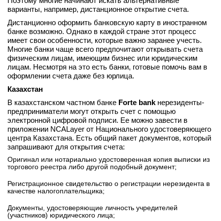
Поэтому многие начинают искать альтернативные
варианты, например, дистанционное открытие счета.
вконтакте
телеграм
Дистанционно оформить банковскую карту в иностранном
банке возможно. Однако в каждой стране этот процесс
имеет свои особенности, которые важно заранее учесть.
Стать автором
Многие банки чаще всего предпочитают открывать счета
физическим лицам, имеющим бизнес или юридическим
Вход
лицам. Несмотря на это есть банки, готовые помочь вам в
оформлении счета даже без юрлица.
Казахстан
В казахстанском частном банке
Forte bank
нерезиденты-
предприниматели могут открыть счет с помощью
электронной цифровой подписи. Ее можно завести в
приложении NCALayer от Национального удостоверяющего
центра Казахстана. Есть общий пакет документов, который
запрашивают для открытия счета:
Оригинал или нотариально удостоверенная копия выписки из
торгового реестра либо другой подобный документ;
Регистрационное свидетельство о регистрации нерезидента в
качестве налогоплательщика;
Документы, удостоверяющие личность учредителей
(участников) юридического лица;