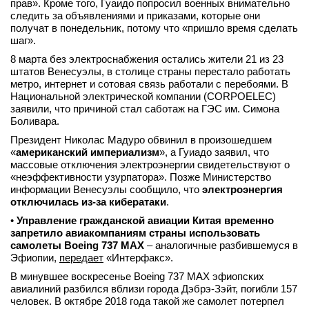
прав». Кроме того, Гуаидо попросил военных внимательно
вконтакте
следить за объявлениями и приказами, которые они
телеграм
получат в понедельник, потому что «пришло время сделать
шаг».
8 марта без электроснабжения остались жители 21 из 23
Стать автором
штатов Венесуэлы, в столице страны перестало работать
Вход
метро, интернет и сотовая связь работали с перебоями. В
Национальной электрической компании (CORPOELEC)
заявили, что причиной стал саботаж на ГЭС им. Симона
Боливара.
Президент Николас Мадуро обвинил в произошедшем
«
американский империализм
», а Гуиадо заявил, что
массовые отключения электроэнергии свидетельствуют о
«неэффективности узурпатора». Позже Министерство
информации Венесуэлы сообщило, что
электроэнергия
отключилась из-за кибератаки
.
•
Управление гражданской авиации Китая временно
запретило авиакомпаниям страны использовать
самолеты Boeing 737 MАХ
– аналогичные разбившемуся в
Эфиопии,
передает
«Интерфакс».
В минувшее воскресенье Boeing 737 MАХ эфиопских
авиалиний разбился вблизи города Дэбрэ-Зэйт, погибли 157
человек. В октябре 2018 года такой же самолет потерпел