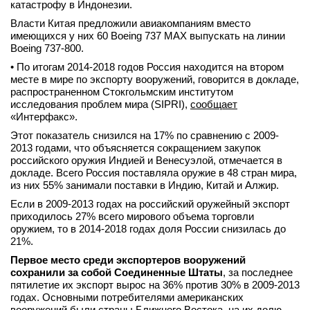
катастрофу в Индонезии.
Власти Китая предложили авиакомпаниям вместо
имеющихся у них 60 Boeing 737 MАХ выпускать на линии
Boeing 737-800.
• По итогам 2014-2018 годов Россия находится на втором
месте в мире по экспорту вооружений, говорится в докладе,
распространенном Стокгольмским институтом
исследования проблем мира (SIPRI),
сообщает
«Интерфакс».
Этот показатель снизился на 17% по сравнению с 2009-
2013 годами, что объясняется сокращением закупок
российского оружия Индией и Венесуэлой, отмечается в
докладе. Всего Россия поставляла оружие в 48 стран мира,
из них 55% занимали поставки в Индию, Китай и Алжир.
Если в 2009-2013 годах на российский оружейный экспорт
приходилось 27% всего мирового объема торговли
оружием, то в 2014-2018 годах доля России снизилась до
21%.
Первое место среди экспортеров вооружений
сохранили за собой Соединенные Штаты
, за последнее
пятилетие их экспорт вырос на 36% против 30% в 2009-2013
годах. Основными потребителями американских
вооружений были страны Ближнего Востока, на их долю