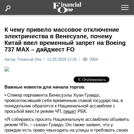
Оформить подписку
К чему привело массовое отключение
электричества в Венесуэле, почему
Китай ввел временный запрет на Boeing
Статьи
737 MАХ – дайджест FO
Автор: Financial One
11.03.2019 12:02
2064
Дайджесты
Lifestyle
Важные новости для начала торгов.
Мероприятия
• Спикер парламента Венесуэлы Хуан Гуаидо,
провозгласивший себя временным главой государства, в
понедельник обратится к Национальной ассамблее с
Новости
просьбой ввести режим ЧП,
пишет
РБК.
«Я собираюсь просить Национальную ассамблею объявить
Интервью
режим ЧП», – сказал Гуаидо. Он также заявил, что у
граждан есть право «выходить на улицы и требовать своих