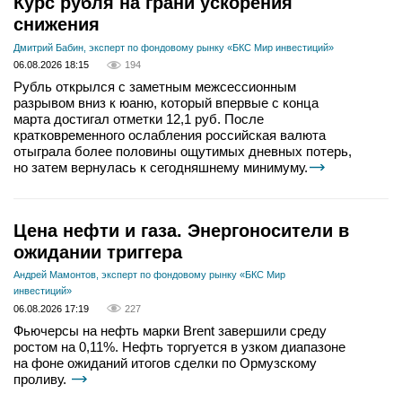
Курс рубля на грани ускорения
снижения
Дмитрий Бабин, эксперт по фондовому рынку «БКС Мир инвестиций»
06.08.2026 18:15
194
Рубль открылся с заметным межсессионным
разрывом вниз к юаню, который впервые с конца
марта достигал отметки 12,1 руб. После
кратковременного ослабления российская валюта
отыграла более половины ощутимых дневных потерь,
но затем вернулась к сегодняшнему минимуму.
Цена нефти и газа. Энергоносители в
ожидании триггера
Андрей Мамонтов, эксперт по фондовому рынку «БКС Мир
инвестиций»
06.08.2026 17:19
227
Фьючерсы на нефть марки Brent завершили среду
ростом на 0,11%. Нефть торгуется в узком диапазоне
на фоне ожиданий итогов сделки по Ормузскому
проливу.