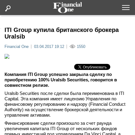
Оформить подписку
ITI Group купила британского брокера
Uralsib
Статьи
Financial One
03.04.2017 19:12
1550
Дайджесты
Компания ITI Group успешно закрыла сделку по
Lifestyle
приобретению 100% Uralsib Securities, говорится в
совместном релизе.
Мероприятия
Uralsib Securities после сделки была переименована в ITI
Capital. Эта компания имеет лицензию Управления по
финансовому регулированию и надзору (Financial Conduct
Новости
Authority) на осуществление брокерской деятельности и
управление активами.
Интервью
Финансирование сделки произошло за счет раунда
увеличения капитала ITI Group от нескольких фондов
прямых инвестиций под управлением Da Vinci Capital, а