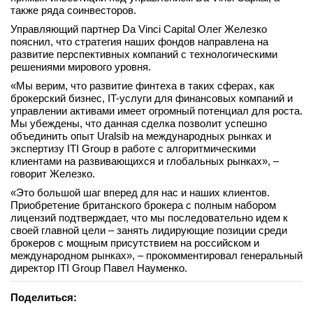
также ряда соинвесторов.
вконтакте
телеграм
Управляющий партнер Da Vinci Capital Олег Железко
пояснил, что стратегия наших фондов направлена на
развитие перспективных компаний с технологическими
Стать автором
решениями мирового уровня.
Вход
«Мы верим, что развитие финтеха в таких сферах, как
брокерский бизнес, IT-услуги для финансовых компаний и
управлении активами имеет огромный потенциал для роста.
Мы убеждены, что данная сделка позволит успешно
объединить опыт Uralsib на международных рынках и
экспертизу ITI Group в работе с алгоритмическими
клиентами на развивающихся и глобальных рынках», –
говорит Железко.
«Это большой шаг вперед для нас и наших клиентов.
Приобретение британского брокера с полным набором
лицензий подтверждает, что мы последовательно идем к
своей главной цели – занять лидирующие позиции среди
брокеров с мощным присутствием на российском и
международном рынках», – прокомментировал генеральный
директор ITI Group Павел Науменко.
Поделиться: