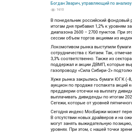
Богдан Зварич, управляющий по анализу
1610
В понедельник российский фондовый р
итогам дня прибавил 1,2% к уровням з
диапазона 2600 – 2700 пунктов. При э
сессии объем торгов акциями из инде
Локомотивом рынка выступили бумаги 
сотрудничества с Китаем. Так, отмечае
3,3% соответственно. Также из сектора
поддержал и акции ДВМП, которые выр
газопроводу «Сила Сибири-2» подтолкн
Хуже рынка закрылись бумаги ЮГК (-8
аукцион по продаже госпакета акций к
преддверии отсечки на выплату дивиде
выплачивать дивиденды по итогам 202
Сегежи, которые от уровней пятничного
Сегодня индекс МосБиржи может перей
В отсутствии новых драйверов и на ож
могут занять выжидательную позицию,
уровнях. При этом, с нашей точки зре