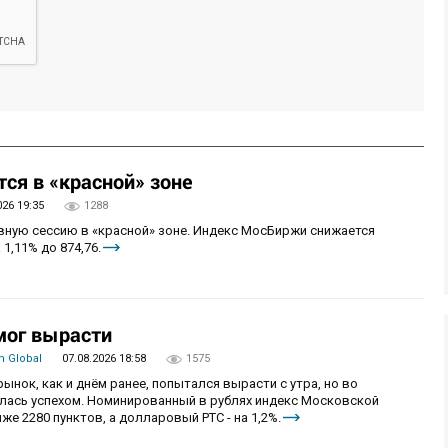
ся в «красной» зоне
026 19:35
1288
овную сессию в «красной» зоне. Индекс МосБиржи снижается
 1,11% до 874,76.
мог вырасти
 Global
07.08.2026 18:58
1575
рынок, как и днём ранее, попытался вырасти с утра, но во
алась успехом. Номинированный в рублях индекс Московской
же 2280 пунктов, а долларовый РТС - на 1,2%.