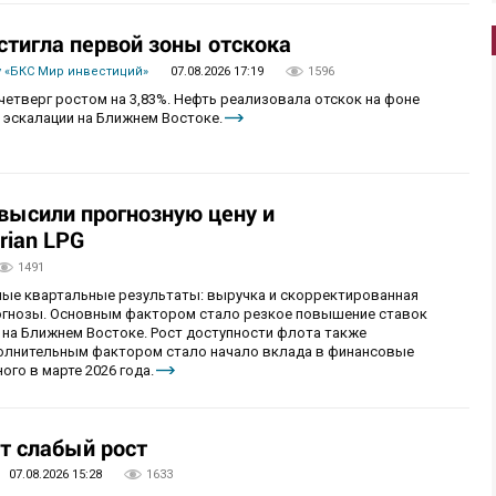
стигла первой зоны отскока
 «БКС Мир инвестиций»
07.08.2026 17:19
1596
четверг ростом на 3,83%. Нефть реализовала отскок на фоне
 эскалации на Ближнем Востоке.
овысили прогнозную цену и
rian LPG
1491
ные квартальные результаты: выручка и скорректированная
огнозы. Основным фактором стало резкое повышение ставок
 на Ближнем Востоке. Рост доступности флота также
олнительным фактором стало начало вклада в финансовые
ого в марте 2026 года.
т слабый рост
07.08.2026 15:28
1633