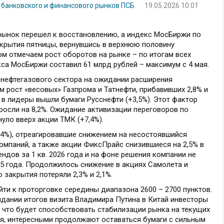
 банковского и финансового рынков ПСБ
19.05.2026 10:01
ынок перешел к восстановлению, а индекс МосБиржи по
акрытия пятницы, вернувшись в верхнюю половину
том отмечаем рост оборотов на рынке – по итогам всех
кса МосБиржи составил 61 млрд рублей – максимум с 4 мая.
нефтегазового сектора на ожидании расширения
м рост «весовых» Газпрома и Татнефти, прибавивших 2,8% и
 в лидеры вышли бумаги Русснефти (+3,5%). Этот фактор
осли на 8,2%. Ожидание активизации переговоров по
уло вверх акции ТМК (+7,4%).
,4%), отреагировавшие снижением на несостоявшийся
омпаний, а также акции ФиксПрайс снизившиеся на 2,5% в
ндов за 1 кв. 2026 года и на фоне решения компании не
5 года. Продолжилось снижение в акциях Самолета и
 закрытия потеряли 2,3% и 2,1%.
ти к проторговке середины диапазона 2600 – 2700 пунктов.
идании итогов визита Владимира Путина в Китай инвесторы
 что будет способствовать стабилизации рынка на текущих
ния, интересными продолжают оставаться бумаги с сильным