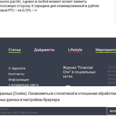
 рынок растёт, однако в любой момент может сменить
положную сторону. К середине дня номинированный в рублях
вый РТС – на 0,13%.
Статьи
Дайджесты
Lifestyle
Мероприят
Журнал “Financial
Любог
О журнале
включ
One” в социальных
Контакты
себе 
сетях:
вложе
Информация
данно
о владельце сайта
воспр
Обработка
Испол
данных (Cookie). Ознакомиться с политикой в отношении обработ
риск 
персональных данных
резул
ных данных в настройках браузера.
ищены.
МОБ
лка на сайт обязательна.