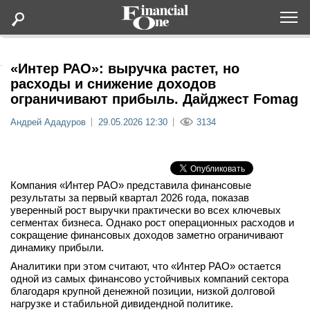
Оформить подписку
«Интер РАО»: выручка растет, но
расходы и снижение доходов
ограничивают прибыль. Дайджест Fomag
Статьи
Андрей Ададуров
29.05.2026 12:30
3134
Дайджесты
Lifestyle
Компания «Интер РАО» представила финансовые
результаты за первый квартал 2026 года, показав
уверенный рост выручки практически во всех ключевых
Мероприятия
сегментах бизнеса. Однако рост операционных расходов и
сокращение финансовых доходов заметно ограничивают
Новости
динамику прибыли.
Аналитики при этом считают, что «Интер РАО» остается
одной из самых финансово устойчивых компаний сектора
Интервью
благодаря крупной денежной позиции, низкой долговой
нагрузке и стабильной дивидендной политике.