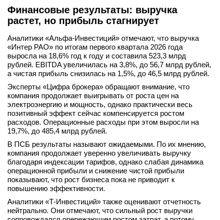
Финансовые результаты: выручка
вконтакте
телеграм
растет, но прибыль стагнирует
Аналитики «Альфа-Инвестиций» отмечают, что выручка
Стать автором
«Интер РАО» по итогам первого квартала 2026 года
выросла на 18,6% год к году и составила 523,3 млрд
Вход
рублей. EBITDA увеличилась на 3,8%, до 56,7 млрд рублей,
а чистая прибыль снизилась на 1,5%, до 46,5 млрд рублей.
Эксперты «Цифра брокера» обращают внимание, что
компания продолжает выигрывать от роста цен на
электроэнергию и мощность, однако практически весь
позитивный эффект сейчас компенсируется ростом
расходов. Операционные расходы при этом выросли на
19,7%, до 485,4 млрд рублей.
В ПСБ результаты называют ожидаемыми. По их мнению,
компания продолжает уверенно увеличивать выручку
благодаря индексации тарифов, однако слабая динамика
операционной прибыли и снижение чистой прибыли
показывают, что рост бизнеса пока не приводит к
повышению эффективности.
Аналитики «Т-Инвестиций» также оценивают отчетность
нейтрально. Они отмечают, что сильный рост выручки
сопровождался опережающим ростом затрат, а потому