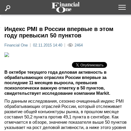
Оформить подписку
Индекс PMI в России впервые в этом
году превысил 50 пунктов
Статьи
Financial One
02.11.2015 14:40
2464
Дайджесты
В октябре текущего года деловая активность в
Lifestyle
обрабатывающих отраслях России впервые за
последние 11 месяцев выросла, превысив
психологически важную отметку в 50 пунктов,
Мероприятия
свидетельствует исследование компании Markit.
По данным исследования, сезонно очищенный индекс PMI
Новости
обрабатывающих отраслей России, который отслеживает
развитие общей конъюнктуры рынка, в прошлом месяце
составил 50,2 пункта против 49,1 пункта в сентябре. Как
Интервью
отмечается в обзоре, значение показателя выше 50 пунктов
указывает на рост деловой активности, а ниже этого уровня