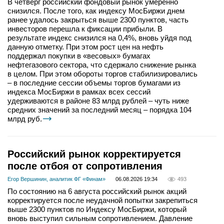
В четверг российский фондовый рынок умеренно
снизился. После того, как индексу МосБиржи днем
ранее удалось закрыться выше 2300 пунктов, часть
инвесторов перешла к фиксации прибыли. В
результате индекс снизился на 0,4%, вновь уйдя под
данную отметку. При этом рост цен на нефть
поддержал покупки в «весовых» бумагах
нефтегазового сектора, что сдержало снижение рынка
в целом. При этом обороты торгов стабилизировались
– в последние сессии объемы торгов бумагами из
индекса МосБиржи в рамках всех сессий
удерживаются в районе 83 млрд рублей – чуть ниже
средних значений за последний месяц – порядка 104
млрд руб.
Российский рынок корректируется
после отбоя от сопротивления
Егор Вершинин, аналитик ФГ «Финам»
06.08.2026 19:34
493
По состоянию на 6 августа российский рынок акций
корректируется после неудачной попытки закрепиться
выше 2300 пунктов по Индексу МосБиржи, который
вновь выступил сильным сопротивлением. Давление