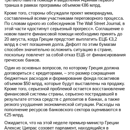
транша в рамках программы объемом
€
86 млрд.
вконтакте
телеграм
Кроме того, стороны обсуждали проект меморандума,
составленный всеми участниками переговорного процесса.
По словам одного из собеседников The Wall Street Journal, в
Стать автором
этой части «достигнут серьезный прогресс». Соглашение о
новом пакете финансовой помощи необходимо принять до
Вход
20 августа, когда Греции предстоит выплатить ЕЦБ
€
3,2
млрд в счет погашения долга. Дефолт по этим бумагам
способен значительно осложнить ситуацию в стране,
поскольку повлечет за собой отказ ЕЦБ от финансирования
греческих банков.
Один из основных вопросов, по которому Греция должна
договориться с кредиторами, – это размер сокращения
бюджетных расходов и формирование фонда госактивов
объемом $50 млрд, которые будут выставлены на продажу.
Кроме того, серьезной проблемой остается восстановление
финансовой системы страны, серьезно пострадавшей в
результате оттока средств с депозитов в банках, а также
резкого ухудшения экономической ситуации. Расходы на
пополнение ресурсов банковского сектора оцениваются в
€
25 млрд.
Ожидается, что на этой неделе премьер-министр Греции
Алексис Ципрас созовет парламент, находящийся в