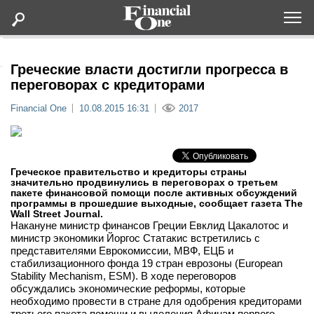
Оформить подписку
Греческие власти достигли прогресса в
переговорах с кредиторами
Статьи
Financial One
10.08.2015 16:31
2017
Дайджесты
Греческое правительство и кредиторы страны
Lifestyle
значительно продвинулись в переговорах о третьем
пакете финансовой помощи после активных обсуждений
программы в прошедшие выходные, сообщает газета The
Мероприятия
Wall Street Journal.
Накануне министр финансов Греции Евклид Цакалотос и
министр экономики Йоргос Статакис встретились с
Новости
представителями Еврокомиссии, МВФ, ЕЦБ и
стабилизационного фонда 19 стран еврозоны (European
Stability Mechanism, ESM). В ходе переговоров
Интервью
обсуждались экономические реформы, которые
необходимо провести в стране для одобрения кредиторами
третьего пакета помощи и выделения Афинам первого