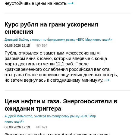
неустойчивые цены на нефть.
Курс рубля на грани ускорения
снижения
Дмитрий Бабин, эксперт по фондовому рынку «БКС Мир инвестиций»
06.08.2026 18:15
594
Рубль открылся с заметным межсессионным
разрывом вниз к юаню, который впервые с конца
марта достигал отметки 12,1 руб. После
кратковременного ослабления российская валюта
отыграла более половины ощутимых дневных потерь,
но затем вернулась к сегодняшнему минимуму.
Цена нефти и газа. Энергоносители в
ожидании триггера
Андрей Мамонтов, эксперт по фондовому рынку «БКС Мир
инвестиций»
06.08.2026 17:19
621
Фьючерсы на нефть марки Brent завершили среду