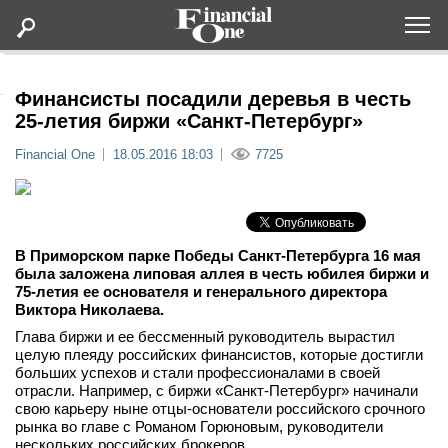
Оформить подписку
Финансисты посадили деревья в честь
25-летия биржи «Санкт-Петербург»
Статьи
Financial One
18.05.2016 18:03
7725
Дайджесты
Lifestyle
В Приморском парке Победы Санкт-Петербурга 16 мая
была заложена липовая аллея в честь юбилея биржи и
75-летия ее основателя и генерального директора
Мероприятия
Виктора Николаева.
Глава биржи и ее бессменный руководитель вырастил
целую плеяду российских финансистов, которые достигли
Новости
больших успехов и стали профессионалами в своей
отрасли. Например, с биржи «Санкт-Петербург» начинали
Интервью
свою карьеру ныне отцы-основатели российского срочного
рынка во главе с Романом Горюновым, руководители
нескольких российских брокеров.