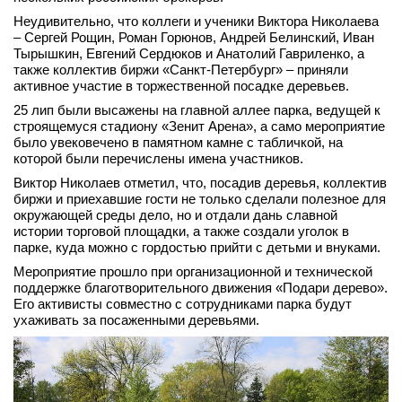
вконтакте
Неудивительно, что коллеги и ученики Виктора Николаева
телеграм
– Сергей Рощин, Роман Горюнов, Андрей Белинский, Иван
Тырышкин, Евгений Сердюков и Анатолий Гавриленко, а
также коллектив биржи «Санкт-Петербург» – приняли
Стать автором
активное участие в торжественной посадке деревьев.
Вход
25 лип были высажены на главной аллее парка, ведущей к
строящемуся стадиону «Зенит Арена», а само мероприятие
было увековечено в памятном камне с табличкой, на
которой были перечислены имена участников.
Виктор Николаев отметил, что, посадив деревья, коллектив
биржи и приехавшие гости не только сделали полезное для
окружающей среды дело, но и отдали дань славной
истории торговой площадки, а также создали уголок в
парке, куда можно с гордостью прийти с детьми и внуками.
Мероприятие прошло при организационной и технической
поддержке благотворительного движения «Подари дерево».
Его активисты совместно с сотрудниками парка будут
ухаживать за посаженными деревьями.