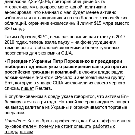
диапазоне 2,25-2,50%, повторил обещание быть
вконтакте
«терпеливым» в вопросе монетарной политики и
телеграм
анонсировал, что начиная с мая будет менее активно
избавляться от находящихся на его балансе казначейских
облигаций, ограничив ежемесячный лимит $15 млрд вместо
Стать автором
$30 млрд.
Вход
Таким образом, ФРС, семь раз повысившая ставку в 2017-
2018 годах, теперь взяла паузу – на фоне ухудшения
темпов роста глобальной экономики и более туманных
перспектив для экономики США.
•
Президент Украины Петр Порошенко в преддверии
выборов подписал указ о расширении санкций против
российских граждан и компаний
, включая владеющую
алюминиевым гигантом «Русал» и энергоактивами группу
En+, которую в январе США исключили из своего черного
списка,
пишет
Reuters.
В опубликованном в среду указе говорится, что активы En+
блокируются на три года. На такой же срок вводится запрет
на вывод капитала из Украины и ограничиваются торговые
операции.
Читайте:
Как выбрать профессию, как быть эффективным
руководителем, почему не стоит спешить работать с
государством