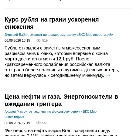
Курс рубля на грани ускорения
снижения
Дмитрий Бабин, эксперт по фондовому рынку «БКС Мир инвестиций»
06.08.2026 18:15
519
Рубль открылся с заметным межсессионным
разрывом вниз к юаню, который впервые с конца
марта достигал отметки 12,1 руб. После
кратковременного ослабления российская валюта
отыграла более половины ощутимых дневных потерь,
но затем вернулась к сегодняшнему минимуму.
Цена нефти и газа. Энергоносители в
ожидании триггера
Андрей Мамонтов, эксперт по фондовому рынку «БКС Мир
инвестиций»
06.08.2026 17:19
551
Фьючерсы на нефть марки Brent завершили среду
ростом на 0,11%. Нефть торгуется в узком диапазоне