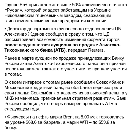
Группе En+ принадлежит свыше 50% алюминиевого гиганта
«Русал», который владеет работающим на Украине
Николаевским глиноземным заводом, снабжающим
глиноземом алюминиевые предприятия компании.
• Директор департамента финансового оздоровления ЦБ
Александр Жданов сообщил в среду о том, что ЦБ
рассматривает возможность изменения формата торгов
после неудавшегося аукциона по продаже Азиатско-
Тихоокеанского банка (АТБ)
,
передает
Reuters.
Ранее в марте аукцион по продаже принадлежащих Банку
России акций Азиатско-Тихоокеанского банка был признан
несостоявшимся, так как его участники не приняли участия
в торгах.
О своем интересе к торгам ранее сообщали Совкомбанк и
Московский кредитный банк, но оба банка пересмотрели
свои планы: Совкомбанк отказался из-за высокой цены, а у
МКБ изменилась «региональная стратегия развития». Банк
России сообщил, что теперь намерен продавать АТБ в
следующем году.
• Фьючерсы на нефть марки Brent на 8.00 мск торговались
на уровне $68,6 за баррель, а марки WTI – по $59,8 за
бочку.