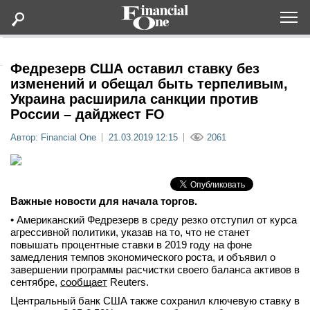
Оформить подписку
Федрезерв США оставил ставку без
изменений и обещал быть терпеливым,
Украина расширила санкции против
Статьи
России – дайджест FO
Автор: Financial One
21.03.2019 12:15
2061
Дайджесты
Lifestyle
Важные новости для начала торгов.
Мероприятия
• Американский Федрезерв в среду резко отступил от курса
агрессивной политики, указав на то, что не станет
повышать процентные ставки в 2019 году на фоне
Новости
замедления темпов экономического роста, и объявил о
завершении программы расчистки своего баланса активов в
Интервью
сентябре,
сообщает
Reuters.
Центральный банк США также сохранил ключевую ставку в