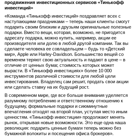
продвижения инвестиционных сервисов «Тинькофф
инвестиций»
«Команда «Тинькофф инвестиций» поздравляет всех с
наступающими праздниками – теперь наши клиенты смогут
подарить своим близким и друзьям оригинальные полезные
подарки. Вместо вещи, которая, возможно, не пригодится
адресату подарка, можно купить, например, акции ее
производителя или долю в любой другой компании. Так вы
сделаете человека ее совладельцем – будь то «Детский
мир», Apple или Harley-Davidson. Большинство вещей со
временем теряют свою актуальность и падают в цене – в
отличие от ценных бумаг, стоимость которых может
вырасти. В «Тинькофф инвестициях» более 10 000
инструментов различной стоимости для любой цели
инвестирования. Владелец сам решит, продать свои акции
или сделать ставку на их будущий рост.
В современном мире, где все больше внимания уделяется
разумному потреблению и ответственному отношению к
будущему, формальные подарки и сиюминутные
впечатления отходят на второй план, уступая место иным
ценностям. «Тинькофф инвестиции» продолжают менять
рынок, открывая новые возможности. Это еще одна наша
революция: подарить ценные бумаги теперь можно без
бумажной волокиты и посещения офиса брокеров».