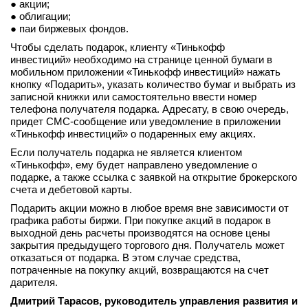
● акции;
вконтакте
● облигации;
телеграм
● паи биржевых фондов.
Чтобы сделать подарок, клиенту «Тинькофф
инвестиций» необходимо на странице ценной бумаги в
Стать автором
мобильном приложении «Тинькофф инвестиций» нажать
Вход
кнопку «Подарить», указать количество бумаг и выбрать из
записной книжки или самостоятельно ввести номер
телефона получателя подарка. Адресату, в свою очередь,
придет СМС-сообщение или уведомление в приложении
«Тинькофф инвестиций» о подаренных ему акциях.
Если получатель подарка не является клиентом
«Тинькофф», ему будет направлено уведомление о
подарке, а также ссылка с заявкой на открытие брокерского
счета и дебетовой карты.
Подарить акции можно в любое время вне зависимости от
графика работы биржи. При покупке акций в подарок в
выходной день расчеты производятся на основе цены
закрытия предыдущего торгового дня. Получатель может
отказаться от подарка. В этом случае средства,
потраченные на покупку акций, возвращаются на счет
дарителя.
Дмитрий Тарасов, руководитель управления развития и