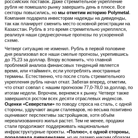
российских поставок. Даже стремительное укрепление
рубля не помешало рынку завершить день в плюсе. Все
секторы повысились, но
мы отметим историю Polymetal
.
Компания подарила инвесторам надежды на дивиденды,
так как планирует сменить место основной регистрации на
Казахстан. Рубль в это время стремительно укреплялся,
реализуя наши среднесрочные прогнозы по ускоренной
схеме.
Четверг ситуацию не изменил. Рубль в первой половине
дня реализовал все наши смелые прогнозы, укрепившись
до 75,23 за доллар. Впору вспомнить, что главной
проблемой анализа финансовых тенденций является
время, или «тайминг», если употреблять иностранные
термины. Естественно, что после столь стремительного
укрепления рубль начал откат. Забегая вперед, отметим,
что откат совпал с нашим прогнозом 77,0-78,0 за доллар, по
итогам недели. Впрочем, вернемся к рынку. Четверг также
завершился ростом всех десяти отраслевых индексов.
Оценки «Северстали»
по поводу спроса на сталь, с одной
стороны, удручают акции сталеваров, но весьма позитивно
оценивают перспективы застройщиков, хотя объём
нереализованного жилья растет. Тем не менее, продажи
стали продолжают поддерживать национальные
инфраструктурные проекты.
«Полюс», с одной стороны,
порадовала дивидендами
, но их размер никоим образом