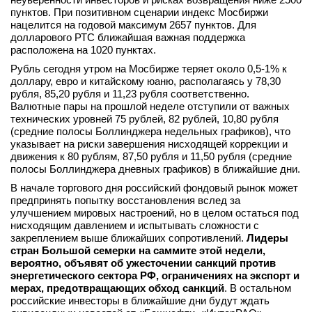
пунктов. При позитивном сценарии индекс Мосбиржи
нацелится на годовой максимум 2657 пунктов. Для
долларового РТС ближайшая важная поддержка
расположена на 1020 пунктах.
Рубль сегодня утром на Мосбирже теряет около 0,5-1% к
доллару, евро и китайскому юаню, располагаясь у 78,30
рубля, 85,20 рубля и 11,23 рубля соответственно.
Валютные пары на прошлой неделе отступили от важных
технических уровней 75 рублей, 82 рублей, 10,80 рубля
(средние полосы Боллинджера недельных графиков), что
указывает на риски завершения нисходящей коррекции и
движения к 80 рублям, 87,50 рубля и 11,50 рубля (средние
полосы Боллинджера дневных графиков) в ближайшие дни.
В начале торгового дня российский фондовый рынок может
предпринять попытку восстановления вслед за
улучшением мировых настроений, но в целом остаться под
нисходящим давлением и испытывать сложности с
закреплением выше ближайших сопротивлений.
Лидеры
стран Большой семерки на саммите этой недели,
вероятно, объявят об ужесточении санкций против
энергетического сектора РФ, ограничениях на экспорт и
мерах, предотвращающих обход санкций
. В остальном
российские инвесторы в ближайшие дни будут ждать