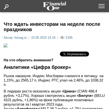
Оформить подписку
Что ждать инвесторам на неделе после
праздников
Статьи
Автор: fomag.ru
15.05.2023 14:16
5185
Дайджесты
На что обратить внимание?
Lifestyle
Аналитики «Цифра брокер»
Мероприятия
Рынок накануне. Индекс Мосбиржи снизился в пятницу на
1,15%, до 2565,17 п. Индекс РТС упал на 2,46%, до 1038,32
п.
Новости
В лидерах роста оказались акции «
Циана
» (CIAN 488,4
рубля, +3,17%). Хорошо смотрелись акции «
Белуги
» (BELU
Интервью
4101 рубль, +1,86%) на фоне публикации позитивных
результатов за I квартал 2023 года.
Акции «
Аэрофлота
»(AFLT 38,2 рубля, +1,7%) подорожали