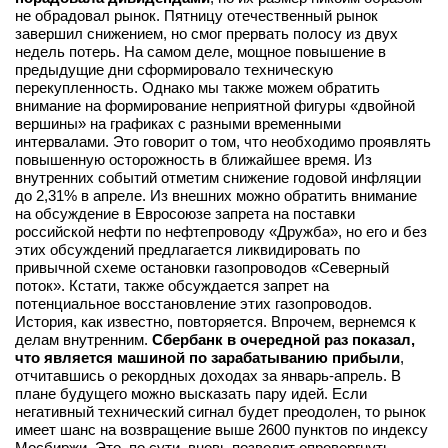
не обрадовал рынок. Пятницу отечественный рынок
завершил снижением, но смог прервать полосу из двух
недель потерь. На самом деле, мощное повышение в
предыдущие дни сформировало техническую
перекупленность. Однако мы также можем обратить
внимание на формирование неприятной фигуры «двойной
вершины» на графиках с разными временными
интервалами. Это говорит о том, что необходимо проявлять
повышенную осторожность в ближайшее время. Из
внутренних событий отметим снижение годовой инфляции
до 2,31% в апреле. Из внешних можно обратить внимание
на обсуждение в Евросоюзе запрета на поставки
российской нефти по нефтепроводу «Дружба», но его и без
этих обсуждений предлагается ликвидировать по
привычной схеме остановки газопроводов «Северный
поток». Кстати, также обсуждается запрет на
потенциальное восстановление этих газопроводов.
История, как известно, повторяется. Впрочем, вернемся к
делам внутренним.
Сбербанк в очередной раз показал,
что является машиной по зарабатыванию прибыли
,
отчитавшись о рекордных доходах за январь-апрель. В
плане будущего можно высказать пару идей. Если
негативный технический сигнал будет преодолен, то рынок
имеет шанс на возвращение выше 2600 пунктов по индексу
Мосбиржи. Это, по сути, вновь позволит опровергнуть