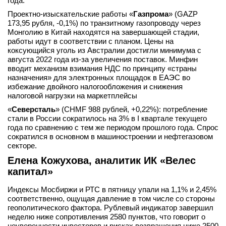
года.
Проектно-изыскательские работы «
Газпрома
» (GAZP
173,95 рубля, -0,1%) по транзитному газопроводу через
Монголию в Китай находятся на завершающей стадии,
работы идут в соответствии с планом. Цены на
коксующийся уголь из Австралии достигли минимума с
августа 2022 года из-за увеличения поставок. Минфин
вводит механизм взимания НДС по принципу «страны
назначения» для электронных площадок в ЕАЭС во
избежание двойного налогообложения и снижения
налоговой нагрузки на маркетплейсы
«
Северсталь
» (CHMF 988 рублей, +0,22%): потребление
стали в России сократилось на 3% в I квартале текущего
года по сравнению с тем же периодом прошлого года. Спрос
сократился в основном в машиностроении и нефтегазовом
секторе.
Елена Кожухова, аналитик ИК «Велес
капитал»
Индексы Мосбиржи и РТС в пятницу упали на 1,1% и 2,45%
соответственно, ощущая давление в том числе со стороны
геополитического фактора. Рублевый индикатор завершил
неделю ниже сопротивления 2580 пунктов, что говорит о
неуверенности инвесторов и рисках возвращения ниже 2500