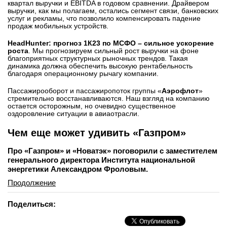
квартал выручки и EBITDA в годовом сравнении. Драйвером
выручки, как мы полагаем, остались сегмент связи, банковских
услуг и рекламы, что позволило компенсировать падение
продаж мобильных устройств.
HeadHunter: прогноз 1К23 по МСФО – сильное ускорение
роста
. Мы прогнозируем сильный рост выручки на фоне
благоприятных структурных рыночных трендов. Такая
динамика должна обеспечить высокую рентабельность
благодаря операционному рычагу компании.
Пассажирооборот и пассажиропоток группы «
Аэрофлот
»
стремительно восстанавливаются. Наш взгляд на компанию
остается осторожным, но очевидно существенное
оздоровление ситуации в авиаотрасли.
Чем еще может удивить «Газпром»
Про «Газпром» и «Новатэк» поговорили с заместителем
генерального директора Института национальной
энергетики Александром Фроловым.
Продолжение
Поделиться: