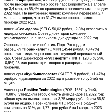
после выхода новостей о росте пассажиропотока в апреле
вконтакте
до 3,4 млн, на 55,4% по сравнению с аналогичным периодом
телеграм
2022 года. На внутренних линиях компания перевезла 2,7
млн пассажиров, что на 31,7% выше сопоставимого
периода 2022 года.
Стать автором
Акции «
Селигдара
» (SELG 50,02 рубля, -2,8%) оказались в
Вход
лидерах снижения. Совет директоров компании
рекомендовал не выплачивать дивиденды за 2022 год.
Основные новости и события. Порт Роттердам
разрешил
«
Норникелю
» (GMKN 14544 рубля, +0,47%)
поставлять медь через соответствующий перевалочный
хаб. Совет директоров «
Русснефти
» (RNFT 120,6 рубля,
-0,9%) 23 мая рассмотрит вопрос о распределении
прибыли.
Акционеры «
Куйбышевазот
а
» (KAZT 719 рублей, +1,47%)
одобрили дивиденды за 2022 год в размере 35 рублей на
акцию.
Акционеры
Positive Technologies
(POSI 1697 рублей,
+0,88%) утвердили вторую часть дивидендов за 2022 год:
общая сумма выплат составит 3,75 млрд рублей или 56,81
рубля на акцию. Перечисление ФТС России в бюджет
снизилось на 31%, до 1,77 трлн рублей за I квартал 2023