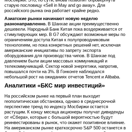
старую пословицу «Sell in May and go away». Для
российского рынка она работает крайне редко.
Азиатские рынки начинают новую неделю
разнонаправленно.
В Шанхае акции преимущественно
дешевели. Народный Банк Китая пока воздерживается от
стимулирующих мер. В G7 обсуждают возможные меры по
ограничениям доступа Китая к полупроводниковым
технологиям, но пока конкретных решений нет, исключая
американские инициативы по запрету экспорта
оборудования для производства чипов. В Шанхае под
давлением были акции массовых коммуникаций и
телекоммуникаций. Сектор новой энергетики, напротив,
повышался почти на 3%. В Гонконге наблюдался
небольшой рост на ожиданиях отчетов Tencent и Alibaba.
Аналитики «БКС мир инвестиций»
На российском рынке на первый план выходит
геополитическая обстановка, однако в среднесрочной
перспективе тренд по индексу Мосбиржи остается
растущим. К концу месяца акционеры получат дивиденды
от «Сбера», которые с большой вероятностью будут
реинвестированы в рынок, что окажет позитивное влияние.
На американском рынке краткосрочно S&P 500 останется в