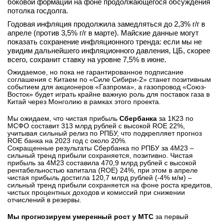
боковой формации на фоне продолжающегося обсуждения
потолка госдолга.
Годовая инфляция продолжила замедляться до 2,3% г/г в
апреле (против 3,5% г/г в марте). Майские данные могут
показать сохранение инфляционного тренда: если мы не
увидим дальнейшего инфляционного давления, ЦБ, скорее
всего, сохранит ставку на уровне 7,5% в июне.
Ожидаемое, но пока не гарантированное подписание
соглашения с Китаем по «Силе Сибири-2» станет позитивным
событием для акционеров «Газпрома», а газопровод «Союз-
Восток» будет играть крайне важную роль для поставок газа в
Китай через Монголию в рамках этого проекта.
Мы ожидаем, что чистая прибыль
Сбербанка
за 1К23 по
МСФО составит 313 млрд рублей с высокой ROE 22%,
учитывая сильный релиз по РПБУ, что подкрепляет прогноз
ROE банка на 2023 год с около 20%.
Сокращенные результаты Сбербанка по РПБУ за 4М23 –
сильный тренд прибыли сохраняется, позитивно. Чистая
прибыль за 4М23 составила 470,9 млрд рублей с высокой
рентабельностью капитала (ROE) 24%, при этом в апреле
чистая прибыль достигла 120,7 млрд рублей (-4% м/м) –
сильный тренд прибыли сохраняется на фоне роста кредитов,
чистых процентных доходов и комиссий при снижении
отчислений в резервы.
Мы прогнозируем умеренный рост у МТС
за первый