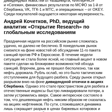
дивидендных новостей от «Башнефти, «ИнтерРАО»
и «Сегежи», финансовых результатов по МСФО за 1-й от
Сбербанка, VK, ТГК-1 и МТС, и операционных – от OKEY.
Среди покупателей ощущается некоторая неуверенность.
Андрей Кочетков, PhD, в
едущий
аналитик «Открытие Research» по
глобальным исследованиям
Праздничная неделя на российском рынке сложилась
удачно, но далеко не беспечно. В понедельник рынок
снизился на фоне новостей об обсуждении 11-го пакета
санкций против РФ в Евросоюзе. В течение недели
ситуация не стала более ясной, но главный акцент в новом
пакете сделан на блокировке возможностей обхода
санкций. Впрочем, день не прошел бесполезно, так как
нефть дорожала. Рубль ослаб, но это было тактическим
отступлением для будущего разбега. Среду рынок открыл
разрывом вниз на фоне
дивидендной отсечки в акциях
Сбербанка
. Однако это стало пространством для разбега и
отечественные индексы быстро ликвидировали потери, а
затем устремились вверх. Самое интересное состояло в
том, что дешевеющая нефть никоим образом не сказалась
на акциях нефтяников. По сути, сложившаяся динамика
лишь сокращает разрыв в ценах биржевых котировок и