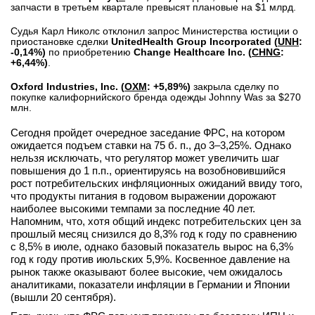
запчасти в третьем квартале превысят плановые на $1 млрд.
вконтакте
телеграм
Судья Карл Николс отклонил запрос Министерства юстиции о
приостановке сделки
UnitedHealth Group Incorporated (
UNH
:
-0,14%)
по приобретению
Change Healthcare Inc. (
CHNG
:
Стать автором
+6,44%)
.
Вход
Oxford Industries, Inc. (
OXM
: +5,89%)
закрыла сделку по
покупке калифорнийского бренда одежды Johnny Was за $270
млн.
Сегодня пройдет очередное заседание ФРС, на котором
ожидается подъем ставки на 75 б. п., до 3–3,25%. Однако
нельзя исключать, что регулятор может увеличить шаг
повышения до 1 п.п., ориентируясь на возобновившийся
рост потребительских инфляционных ожиданий ввиду того,
что продукты питания в годовом выражении дорожают
наиболее высокими темпами за последние 40 лет.
Напомним, что, хотя общий индекс потребительских цен за
прошлый месяц снизился до 8,3% год к году по сравнению
с 8,5% в июле, однако базовый показатель вырос на 6,3%
год к году против июльских 5,9%. Косвенное давление на
рынок также оказывают более высокие, чем ожидалось
аналитиками, показатели инфляции в Германии и Японии
(вышли 20 сентября).