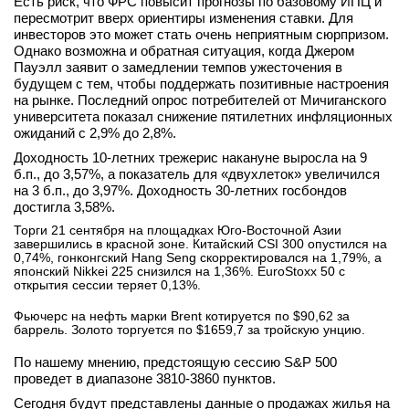
Есть риск, что ФРС повысит прогнозы по базовому ИПЦ и
пересмотрит вверх ориентиры изменения ставки. Для
инвесторов это может стать очень неприятным сюрпризом.
Однако возможна и обратная ситуация, когда Джером
Пауэлл заявит о замедлении темпов ужесточения в
будущем с тем, чтобы поддержать позитивные настроения
на рынке. Последний опрос потребителей от Мичиганского
университета показал снижение пятилетних инфляционных
ожиданий с 2,9% до 2,8%.
Доходность 10-летних трежерис накануне выросла на 9
б.п., до 3,57%, а показатель для «двухлеток» увеличился
на 3 б.п., до 3,97%. Доходность 30-летних госбондов
достигла 3,58%.
Торги 21 сентября на площадках Юго-Восточной Азии
завершились в красной зоне. Китайский CSI 300 опустился на
0,74%, гонконгский Hang Seng скорректировался на 1,79%, а
японский Nikkei 225 снизился на 1,36%. EuroStoxx 50 с
открытия сессии теряет 0,13%.
Фьючерс на нефть марки Brent котируется по $90,62 за
баррель. Золото торгуется по $1659,7 за тройскую унцию.
По нашему мнению, предстоящую сессию S&P 500
проведет в диапазоне 3810-3860 пунктов.
Сегодня будут представлены данные о продажах жилья на