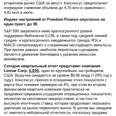
вторичном рынке США за август. Консенсус предполагает
очередное снижение объемов до 4,70 млн в сравнении с
4,81 млн в июле.
Индекс настроений от Freedom Finance опустился на
один пункт, до 38.
S&P 500 закрепился ниже краткосрочного уровня
поддержки Фибоначчи 0,236, а также под средней линией
средне- и краткосрочного «медвежьего» тренда. RSI и
MACD сигнализируют о сохранении нисходящего импульса.
При прочих равных наиболее вероятным сценарием
является движение бенчмарка к уровням июньских
минимумов.
Сегодня квартальный отчет представит компания
Lennar Corp. (
LEN
)
, один из крупнейших застройщиков
США. Выручка ожидается на уровне $8,96 млрд (+29% год к
году). Консенсус-прогноз в отношении этого показателя с
марта был понижен примерно на 4%, при этом во втором
финансовом квартале компания практически не
продемонстрировала ухудшения операционных показателе,
несмотря на негативные макроусловия, в частности
высокую ипотечную ставку, которая продолжает оказывать
давление на рынок первичного жилья. В целом мы ожидаем
от эмитента нейтральной отчетности, поскольку продажи