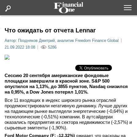
Оформить подписку
Что ожидать от отчета Lennar
Автор: Поздняков Дмитрий, аналитик Freedom Finance Global
Статьи
21.09.2022 18:08
5286
Дайджесты
Сессию 20 сентября американские фондовые
Lifestyle
площадки завершили в красной зоне. S&P 500
опустился на 1,13%, до 3855 пунктов, Nasdaq снизился
на 0,95%, а Dow Jones потерял 1,01%.
Мероприятия
Все 11 входящих в индекс широкого рынка отраслей
продемонстрировали негативную динамику. Лучше других
Новости
на падающем рынке выглядели энергетические (-0,64%) и
технологические (-0,51%) компании. В аутсайдерах
оказались предприятия из сектора недвижимости (-2,57%) и
Интервью
сырьевые эмитенты (-1,90%).
Ford Motor Company (
F
: -12,32%)
ожидает, что расходы на