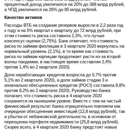
процентный доход увеличился на 20% до 388 млрд рублей,
а ЧПД увеличился на 26% до 85 млрд рублей.
Качество активов
Расходы ВТБ на создание резервов выросли в 2,2 раза год
к году и на 5% квартал к кварталу до 72 млрд рублей, при
этом стоимость риска составила 2,3%, что лучше
консенсус-оценки (2,75%). Банк отмечает, что стоимость
риска по займам физлицам в 3 квартале 2020 вернулась на
нормальный уровень (2,1%), в то время как стоимость
риска по займам юрлицам продолжает расти из-за второй
волны пандемии, в настоящее время составляя 2,4%
против 1,4% во 2 квартале 2020).
Доля неработающих кредитов возросла до 5,7% против
5,1% во 2 квартале 2020), а доля займов стадии 3 и
изначально обесцененных кредитов (POCI) составила 8,8%
против 8,2% во 2 квартале 2020). Руководство банка
полагает, что стоимость риска в 4 квартале 2020
сохранится на нынешнем уровне. Вместе с тем на чистый
финансовый результат банка отрицательно повлияли как
очередное обесценение инвестиций (12,8 млрд рублей), так
и убытки от небанковской деятельности, в основном от
переоценки портфеля недвижимости (25,8 млрд рублей).
Скорее всего, в 4 квартале 2020 банку предстоят новые