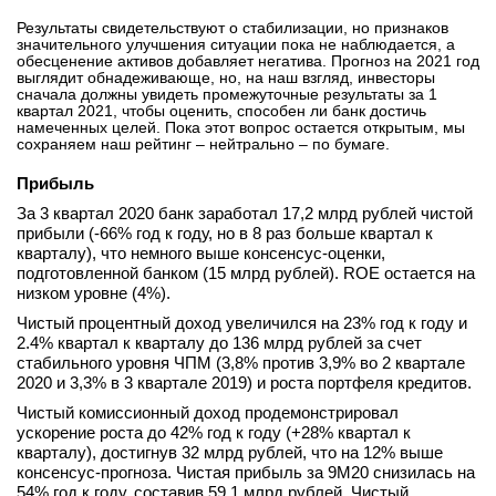
вконтакте
Результаты свидетельствуют о стабилизации, но признаков
телеграм
значительного улучшения ситуации пока не наблюдается, а
обесценение активов добавляет негатива. Прогноз на 2021 год
выглядит обнадеживающе, но, на наш взгляд, инвесторы
сначала должны увидеть промежуточные результаты за 1
Стать автором
квартал 2021, чтобы оценить, способен ли банк достичь
намеченных целей. Пока этот вопрос остается открытым, мы
Вход
сохраняем наш рейтинг – нейтрально – по бумаге.
Прибыль
За 3 квартал 2020 банк заработал 17,2 млрд рублей чистой
прибыли (-66% год к году, но в 8 раз больше квартал к
кварталу), что немного выше консенсус-оценки,
подготовленной банком (15 млрд рублей). ROE остается на
низком уровне (4%).
Чистый процентный доход увеличился на 23% год к году и
2.4% квартал к кварталу до 136 млрд рублей за счет
стабильного уровня ЧПМ (3,8% против 3,9% во 2 квартале
2020 и 3,3% в 3 квартале 2019) и роста портфеля кредитов.
Чистый комиссионный доход продемонстрировал
ускорение роста до 42% год к году (+28% квартал к
кварталу), достигнув 32 млрд рублей, что на 12% выше
консенсус-прогноза. Чистая прибыль за 9М20 снизилась на
54% год к году, составив 59,1 млрд рублей. Чистый