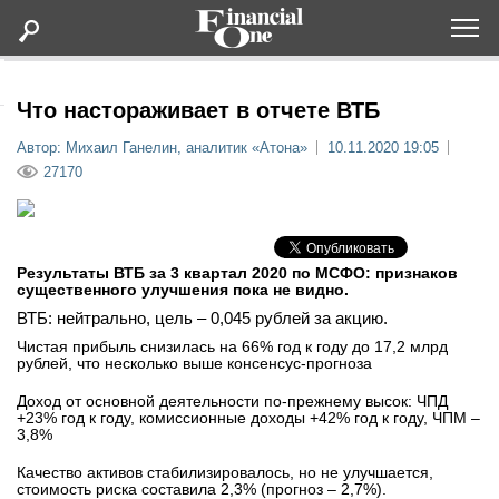
Оформить подписку
Что настораживает в отчете ВТБ
Автор: Михаил Ганелин, аналитик «Атона»
10.11.2020 19:05
Статьи
27170
Дайджесты
Результаты ВТБ за 3 квартал 2020 по МСФО: признаков
Lifestyle
существенного улучшения пока не видно.
ВТБ: нейтрально, цель – 0,045 рублей за акцию.
Мероприятия
Чистая прибыль снизилась на 66% год к году до 17,2 млрд
рублей, что несколько выше консенсус-прогноза
Новости
Доход от основной деятельности по-прежнему высок: ЧПД
+23% год к году, комиссионные доходы +42% год к году, ЧПМ –
3,8%
Интервью
Качество активов стабилизировалось, но не улучшается,
стоимость риска составила 2,3% (прогноз – 2,7%).