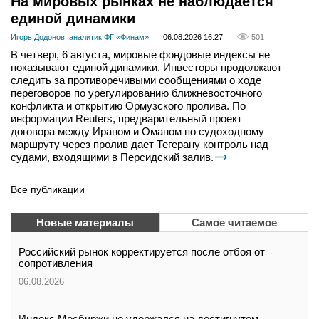
На мировых рынках не наблюдается
единой динамики
Игорь Додонов, аналитик ФГ «Финам»
06.08.2026 16:27
501
В четверг, 6 августа, мировые фондовые индексы не
показывают единой динамики. Инвесторы продолжают
следить за противоречивыми сообщениями о ходе
переговоров по урегулированию ближневосточного
конфликта и открытию Ормузского пролива. По
информации Reuters, предварительный проект
договора между Ираном и Оманом по судоходному
маршруту через пролив дает Тегерану контроль над
судами, входящими в Персидский залив.
Все публикации
Новые материалы
Самое читаемое
Российский рынок корректируется после отбоя от
сопротивления
06.08.2026
Индекс Мосбиржи не удержался на достигнутом