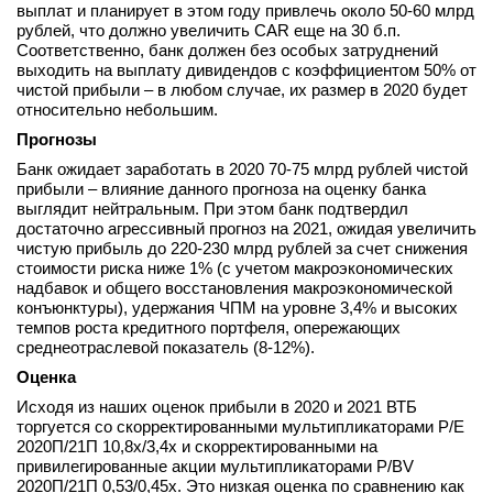
выплат и планирует в этом году привлечь около 50-60 млрд
рублей, что должно увеличить CAR еще на 30 б.п.
Соответственно, банк должен без особых затруднений
выходить на выплату дивидендов с коэффициентом 50% от
чистой прибыли – в любом случае, их размер в 2020 будет
относительно небольшим.
Прогнозы
Банк ожидает заработать в 2020 70-75 млрд рублей чистой
прибыли – влияние данного прогноза на оценку банка
выглядит нейтральным. При этом банк подтвердил
достаточно агрессивный прогноз на 2021, ожидая увеличить
чистую прибыль до 220-230 млрд рублей за счет снижения
стоимости риска ниже 1% (с учетом макроэкономических
надбавок и общего восстановления макроэкономической
конъюнктуры), удержания ЧПМ на уровне 3,4% и высоких
темпов роста кредитного портфеля, опережающих
среднеотраслевой показатель (8-12%).
Оценка
Исходя из наших оценок прибыли в 2020 и 2021 ВТБ
торгуется со скорректированными мультипликаторами P/E
2020П/21П 10,8x/3,4x и скорректированными на
привилегированные акции мультипликаторами P/BV
2020П/21П 0,53/0,45x. Это низкая оценка по сравнению как