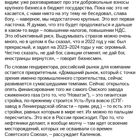
видим: уже разговаривают про эти добровольные взносы
крупного бизнеса в бюджет государства. Пока нас это не
касается, с нами никто на эту тему не беседовал, слава
богу, – наверное, мы недостаточно крупные. Это вот первая
ласточка. Я думаю, что это будет продолжаться и дальше
в каком-то виде – повышении налогов, повышении НДС.
Это объективный риск. Выдумывать страхов можно очень
много, но в целом я бы сказал, что и 2022 год у нас был
прекрасный, и задел на 2023–2024 годы у нас огромный.
Честно сказать, не дай бог, санкции отменят, не дай бог,
иностранцы вернутся», – говорит бизнесмен.
По словам гендиректора, российский рынок для компании
остается приоритетным. «Домашний рынок, который с точки
зрения именно промышленного строительства, сейчас
развивается сумасшедшими темпами. Сейчас открылось
опять финансирование того же самого Омского завода
сжиженного газа (это то, что “Новатэк”), – это гигантская
стройка, по-прежнему строится Усть-Луга вовсю (СПГ-
завод в Ленинградской области – прим. ред.) – то есть это
стройки, равных которым в мире нет. Их можно по пальцам
пересчитать. Это все в России происходит. Про то, что
нефтяники делают, я вообще молчу – там идет освоение
месторождений, которых не осваивали со времен
Советского Союза», – рассуждает Каленков.