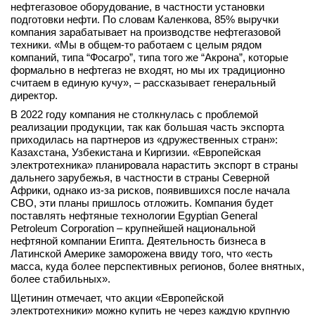
нефтегазовое оборудование, в частности установки
вконтакте
подготовки нефти. По словам Каленкова, 85% выручки
телеграм
компания зарабатывает на производстве нефтегазовой
техники. «Мы в общем-то работаем с целым рядом
компаний, типа “Фосагро”, типа того же “Акрона”, которые
Стать автором
формально в нефтегаз не входят, но мы их традиционно
считаем в единую кучу», – рассказывает генеральный
Вход
директор.
В 2022 году компания не столкнулась с проблемой
реализации продукции, так как большая часть экспорта
приходилась на партнеров из «дружественных стран»:
Казахстана, Узбекистана и Киргизии. «Европейская
электротехника» планировала нарастить экспорт в страны
дальнего зарубежья, в частности в страны Северной
Африки, однако из-за рисков, появившихся после начала
СВО, эти планы пришлось отложить. Компания будет
поставлять нефтяные технологии Egyptian General
Petroleum Corporation – крупнейшей национальной
нефтяной компании Египта. Деятельность бизнеса в
Латинской Америке заморожена ввиду того, что «есть
масса, куда более перспективных регионов, более внятных,
более стабильных».
Щетинин отмечает, что акции «Европейской
электротехники» можно купить не через каждую крупную