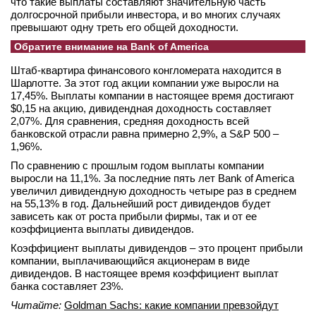
что такие выплаты составляют значительную часть
долгосрочной прибыли инвестора, и во многих случаях
вконтакте
телеграм
превышают одну треть его общей доходности.
Обратите внимание на Bank of America
Стать автором
Штаб-квартира финансового конгломерата находится в
Шарлотте. За этот год акции компании уже выросли на
Вход
17,45%. Выплаты компании в настоящее время достигают
$0,15 на акцию, дивидендная доходность составляет
2,07%. Для сравнения, средняя доходность всей
банковской отрасли равна примерно 2,9%, а S&P 500 –
1,96%.
По сравнению с прошлым годом выплаты компании
выросли на 11,1%. За последние пять лет Bank of America
увеличил дивидендную доходность четыре раз в среднем
на 55,13% в год. Дальнейший рост дивидендов будет
зависеть как от роста прибыли фирмы, так и от ее
коэффициента выплаты дивидендов.
Коэффициент выплаты дивидендов – это процент прибыли
компании, выплачивающийся акционерам в виде
дивидендов. В настоящее время коэффициент выплат
банка составляет 23%.
Читайте:
Goldman Sachs: какие компании превзойдут