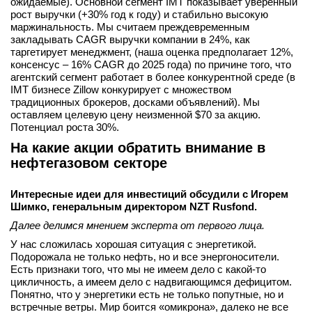
ожидаемые). Основной сегмент IMT показывает уверенный
рост выручки (+30% год к году) и стабильно высокую
маржинальность. Мы считаем преждевременным
закладывать CAGR выручки компании в 24%, как
таргетирует менеджмент, (наша оценка предполагает 12%,
консенсус – 16% CAGR до 2025 года) по причине того, что
агентский сегмент работает в более конкурентной среде (в
IMT бизнесе Zillow конкурирует с множеством
традиционных брокеров, досками объявлений). Мы
оставляем целевую цену неизменной $70 за акцию.
Потенциал роста 30%.
На какие акции обратить внимание в
нефтегазовом секторе
Интересные идеи для инвестиций обсудили с Игорем
Шимко, генеральным директором NZT Rusfond.
Далее делимся мнением эксперта от первого лица.
У нас сложилась хорошая ситуация с энергетикой.
Подорожала не только нефть, но и все энергоносители.
Есть признаки того, что мы не имеем дело с какой-то
цикличность, а имеем дело с надвигающимся дефицитом.
Понятно, что у энергетики есть не только попутные, но и
встречные ветры. Мир боится «омикрона», далеко не все