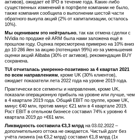
активов), ожидает её IPO в течение года. Каких-либо
вконтакте
существенных изменений в портфеле компании не было,
телеграм
также компания сообщила о выполнении шестой части
обратного выкупа акций (2% от капитализации, осталось
10%).
Стать автором
Мы оцениваем это нейтрально
, так как отмена сделки с
Вход
NVidia по продаже ей ARM была нами заложена ещё в
прошлом году. Оценка пересмотрена примерно на 10% вниз
до 10 286 йен за акцию (потенциал 99%) из-за уменьшения
оценки акций Alibaba (30% от активов), рекомендация BUY
сохранена.
TUI отчиталась умеренно-позитивно за 4 квартал 2021
по всем направлениям
, кроме UK (30% клиентов),
ожидает показатели лета 2022 года на уровне 2019 года.
Практически все сегменты и направления, кроме UK,
показали операционную прибыль на уровне или лучше, чем
в 4 квартале 2019 года. Общий EBIT по группе, кроме UK,
минус €40 млн, против минус €21 млн в 4 квартале 2019.
Рост EBIT в отельном бизнесе составил 74% к уровню 4
квартала 2019 до +€61 млн.
Ликвидность составила €3,3 млрд
на 03.02.2022 –
дополнительного оттока не ожидается. Чистый долг без
учёта лизинга (на €3,2 млрд) составил €1,8 млрд (1х