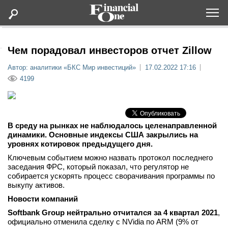
Оформить подписку
Чем порадовал инвесторов отчет Zillow
Автор: аналитики «БКС Мир инвестиций»
17.02.2022 17:16
Статьи
4199
Дайджесты
В среду на рынках не наблюдалось целенаправленной
Lifestyle
динамики. Основные индексы США закрылись на
уровнях котировок предыдущего дня.
Мероприятия
Ключевым событием можно назвать протокол последнего
заседания ФРС, который показал, что регулятор не
собирается ускорять процесс сворачивания программы по
Новости
выкупу активов.
Новости компаний
Интервью
Softbank Group нейтрально отчитался за 4 квартал 2021
,
официально отменила сделку с NVidia по ARM (9% от