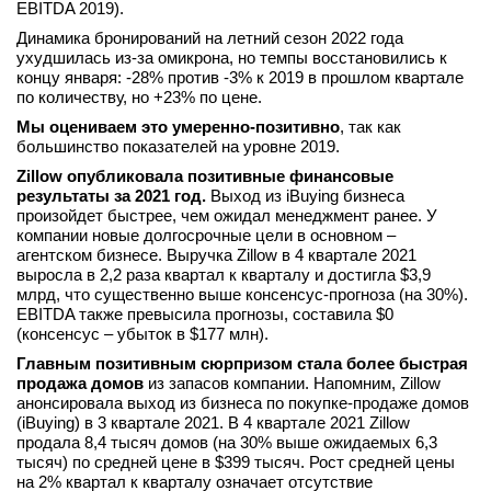
EBITDA 2019).
Динамика бронирований на летний сезон 2022 года
ухудшилась из-за омикрона, но темпы восстановились к
концу января: -28% против -3% к 2019 в прошлом квартале
по количеству, но +23% по цене.
Мы оцениваем это умеренно-позитивно
, так как
большинство показателей на уровне 2019.
Zillow опубликовала позитивные финансовые
результаты за 2021 год.
Выход из iBuying бизнеса
произойдет быстрее, чем ожидал менеджмент ранее. У
компании новые долгосрочные цели в основном –
агентском бизнесе. Выручка Zillow в 4 квартале 2021
выросла в 2,2 раза квартал к кварталу и достигла $3,9
млрд, что существенно выше консенсус-прогноза (на 30%).
EBITDA также превысила прогнозы, составила $0
(консенсус – убыток в $177 млн).
Главным позитивным сюрпризом стала более быстрая
продажа домов
из запасов компании. Напомним, Zillow
анонсировала выход из бизнеса по покупке-продаже домов
(iBuying) в 3 квартале 2021. В 4 квартале 2021 Zillow
продала 8,4 тысяч домов (на 30% выше ожидаемых 6,3
тысяч) по средней цене в $399 тысяч. Рост средней цены
на 2% квартал к кварталу означает отсутствие