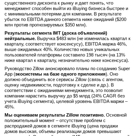
существенного дисконта к рынку и дает понять, что
менеджмент способен выйти из iBuying бизнеса быстрее и
с минимальными потерями для компании. В результате
убыток по EBITDA данного сегмента ниже ожиданий ($200
млн против прогнозируемых $350 млн).
Результаты сегмента IMT (доска объявлений)
нейтральные.
Выручка $483 млн (не изменилась квартал к
кварталу, соответствует консенсусу), EBITDA маржа 46%,
выше ожидаемых 40%. Количество новых уникальных
пользователей платформы составило 198 тысяч (на 13%
ниже квартал к кварталу, незначительно ниже консенсуса).
Руководство Zillow анонсировало планы по созданию Super
App (
экосистемы на базе одного приложения
). Оно
должно объединить все сервисы Zillow (связь с агентом,
оценку недвижимости, подготовку к сделке и др.). В
соответствии с ожиданиями менеджмента, это позволит
компании нарастить выручку до $5 млрд (24% CAGR без
учета iBuying сегмента), целевой уровень EBITDA маржи –
45%.
Мы оцениваем результаты Zillow позитивно.
Основной
положительный момент – отсутствие проблем с
распродажей домов в сегменте iBuying (цена продажи
домов высокая, объемы реализации домов превышают