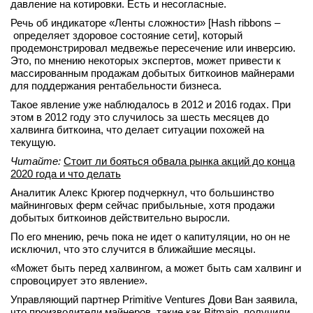
давление на котировки. Есть и несогласные.
вконтакте
Речь об индикаторе «Ленты сложности» [Hash ribbons –
телеграм
определяет здоровое состояние сети], который
продемонстрировал медвежье пересечение или инверсию.
Это, по мнению некоторых экспертов, может привести к
Стать автором
массированным продажам добытых биткоинов майнерами
Вход
для поддержания рентабельности бизнеса.
Такое явление уже наблюдалось в 2012 и 2016 годах. При
этом в 2012 году это случилось за шесть месяцев до
халвинга биткоина, что делает ситуации похожей на
текущую.
Читайте:
Стоит ли бояться обвала рынка акций до конца
2020 года и что делать
Аналитик Алекс Крюгер подчеркнул, что большинство
майнинговых ферм сейчас прибыльные, хотя продажи
добытых биткоинов действительно выросли.
По его мнению, речь пока не идет о капитуляции, но он не
исключил, что это случится в ближайшие месяцы.
«Может быть перед халвингом, а может быть сам халвинг и
спровоцирует это явление».
Управляющий партнер Primitive Ventures Дови Ван заявила,
что производители майнеров, такие как Bitmain, получили