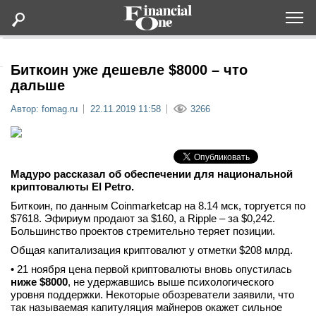
Оформить подписку
Биткоин уже дешевле $8000 – что
дальше
Статьи
Автор: fomag.ru
22.11.2019 11:58
3266
Дайджесты
Мадуро рассказал об обеспечении для национальной
Lifestyle
криптовалюты El Petro.
Биткоин, по данным Coinmarketcap на 8.14 мск, торгуется по
Мероприятия
$7618. Эфириум продают за $160, а Ripple – за $0,242.
Большинство проектов стремительно теряет позиции.
Общая капитализация криптовалют у отметки $208 млрд.
Новости
• 21 ноября цена первой криптовалюты вновь опустилась
ниже $8000
, не удержавшись выше психологического
Интервью
уровня поддержки. Некоторые обозреватели заявили, что
так называемая капитуляция майнеров окажет сильное