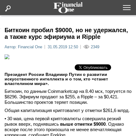
Оформить подписку
Биткоин пробил $9000, но не удержался,
а также курс эфириума и Ripple
Статьи
Автор: Financial One
31.05.2019 12:50
2349
Дайджесты
Президент России Владимир Путин о развитии
Lifestyle
искусственного интеллекта и о том, кто «станет
властелином мира».
Биткоин, по данным Coinmarketcap на 8.40 мск, торгуется по
Мероприятия
$8296. Эфириум продают за $255, а Ripple – за $0,421.
Большинство проектов теряет позиции.
Новости
Общая капитализация криптовалют у отметки $261,6 млрд.
• 30 мая, цена первой криптовалюты совершила резкий
Интервью
рывок вверх, поднявшись
выше отметки $9000
. Однако
вскоре после этого произошла не менее впечатляющая
коррекция, сообщает Forklog.