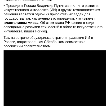
вконтакте
• Президент России Владимир Путин заявил, что развитие
телеграм
искусственного интеллекта (ИИ) и других технологических
решений является одной из приоритетных задач для
государства, так как именно это определит, кто «
станет
Стать автором
властелином мира
». Об этом глава РФ заявил в ходе
совещания о развитии технологий в области искусственного
Вход
интеллекта, пишет Forklog.
Так, на встрече обсуждалась стратегия развития ИИ в
России, подготовленная Сбербанком совместно с
российским правительством.