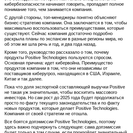
кибербезопасности начинают говорить, пропадает полное
вконтакте
понимание того, чем занимается компания.
телеграм
С другой стороны, топ-менеджеры понятно объясняют
бизнес-стратегию компании. Она заключается в том, чтобы
Стать автором
максимально воспользоваться преимуществами, которые
существуют. Сейчас компания достаточно подробно
Вход
раскрыла планы по экспансии в разные регионы мира, но
об этом же шла речь и год, и два года назад.
Кроме того, руководство рассказало о том, почему
продукты Positive Technologies пользуются спросом.
Основная причина: идет кибервойна. Преимущество
продуктов компании в том, что они независимы от
поставщиков киберугроз, находящихся в США, Израиле,
Китае и так далее.
Пока что доля экспортной составляющей выручки Positive
не такая уж значительная, чтобы восхитить массового
инвестора. Но сам рост до 2025 года будет продолжаться
просто по факту текущего законодательства и по факту
новых продуктов, которые делает Positive Technologies.
Компания от своей стратегии не отошла.
Все боятся допэмиссии Positive Technologies, поэтому
здесь важно подчеркнуть следующее: сама допэмиссия
будет только в том случае, если произойдет значительный