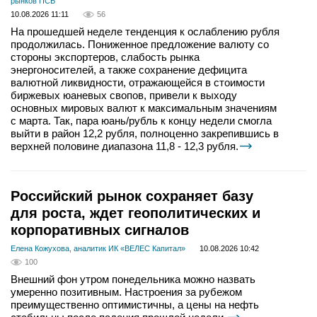
рынков ПСБ
10.08.2026 11:11
56
На прошедшей неделе тенденция к ослаблению рубля
продолжилась. Пониженное предложение валюту со
стороны экспортеров, слабость рынка
энергоносителей, а также сохранение дефицита
валютной ликвидности, отражающейся в стоимости
биржевых юаневых свопов, привели к выходу
основных мировых валют к максимальным значениям
с марта. Так, пара юань/рубль к концу недели смогла
выйти в район 12,2 рубля, полноценно закрепившись в
верхней половине диапазона 11,8 - 12,3 рубля.
Российский рынок сохраняет базу
для роста, ждет геополитических и
корпоративных сигналов
Елена Кожухова, аналитик ИК «ВЕЛЕС Капитал»
10.08.2026 10:42
100
Внешний фон утром понедельника можно назвать
умеренно позитивным. Настроения за рубежом
преимущественно оптимистичны, а цены на нефть