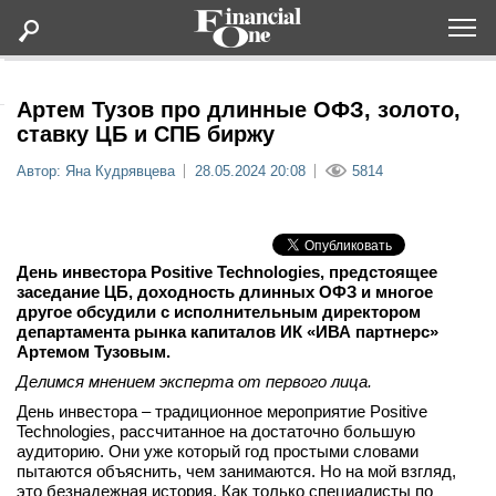
Оформить подписку
Артем Тузов про длинные ОФЗ, золото,
ставку ЦБ и СПБ биржу
Статьи
Автор: Яна Кудрявцева
28.05.2024 20:08
5814
Дайджесты
День инвестора Positive Technologies, предстоящее
Lifestyle
заседание ЦБ, доходность длинных ОФЗ и многое
другое обсудили с исполнительным директором
департамента рынка капиталов ИК «ИВА партнерс»
Мероприятия
Артемом Тузовым.
Делимся мнением эксперта от первого лица.
Новости
День инвестора – традиционное мероприятие Positive
Technologies, рассчитанное на достаточно большую
Интервью
аудиторию. Они уже который год простыми словами
пытаются объяснить, чем занимаются. Но на мой взгляд,
это безнадежная история. Как только специалисты по