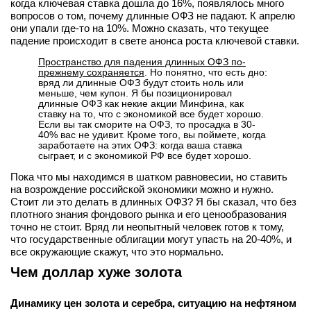
когда ключевая ставка дошла до 16%, появлялось много
вопросов о том, почему длинные ОФЗ не падают. К апрелю
они упали где-то на 10%. Можно сказать, что текущее
падение происходит в свете анонса роста ключевой ставки.
Пространство для падения длинных ОФЗ по-
прежнему сохраняется
. Но понятно, что есть дно:
вряд ли длинные ОФЗ будут стоить ноль или
меньше, чем купон. Я бы позиционировал
длинные ОФЗ как некие акции Минфина, как
ставку на то, что с экономикой все будет хорошо.
Если вы так сморите на ОФЗ, то просадка в 30-
40% вас не удивит. Кроме того, вы поймете, когда
заработаете на этих ОФЗ: когда ваша ставка
сыграет, и с экономикой РФ все будет хорошо.
Пока что мы находимся в шатком равновесии, но ставить
на возрождение российской экономики можно и нужно.
Стоит ли это делать в длинных ОФЗ? Я бы сказал, что без
плотного знания фондового рынка и его ценообразования
точно не стоит. Вряд ли неопытный человек готов к тому,
что государственные облигации могут упасть на 20-40%, и
все окружающие скажут, что это нормально.
Чем доллар хуже золота
Динамику цен золота и серебра, ситуацию на нефтяном