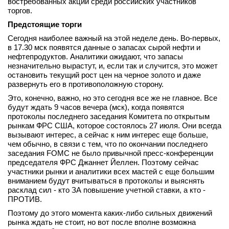
востребованных акций среди российских участников
торгов.
Предстоящие торги
Сегодня наиболее важный на этой неделе день. Во-первых,
в 17.30 мск появятся данные о запасах сырой нефти и
нефтепродуктов. Аналитики ожидают, что запасы
незначительно вырастут, и, если так и случится, это может
остановить текущий рост цен на черное золото и даже
развернуть его в противоположную сторону.
Это, конечно, важно, но это сегодня все же не главное. Все
будут ждать 9 часов вечера (мск), когда появятся
протоколы последнего заседания Комитета по открытым
рынкам ФРС США, которое состоялось 27 июля. Они всегда
вызывают интерес, а сейчас к ним интерес еще больше,
чем обычно, в связи с тем, что по окончании последнего
заседания FOMC не было привычной пресс-конференции
председателя ФРС Джаннет Йеллен. Поэтому сейчас
участники рынки и аналитики всех мастей с еще большим
вниманием будут вчитываться в протоколы и выяснять
расклад сил - кто ЗА повышение учетной ставки, а кто -
ПРОТИВ.
Поэтому до этого момента каких-либо сильных движений
рынка ждать не стоит, но вот после вполне возможна