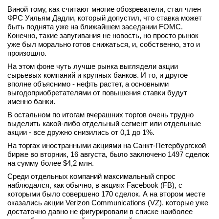
Виной тому, как считают многие обозреватели, стал член
вконтакте
ФРС Уильям Дадли, который допустил, что ставка может
телеграм
быть поднята уже на ближайшем заседании FOMC.
Конечно, такие запугивания не новость, но просто рынок
Стать автором
уже был морально готов снижаться, и, собственно, это и
произошло.
Вход
На этом фоне чуть лучше рынка выглядели акции
сырьевых компаний и крупных банков. И то, и другое
вполне объяснимо - нефть растет, а основными
выгодоприобретателями от повышения ставки будут
именно банки.
В остальном по итогам вчерашних торгов очень трудно
выделить какой-либо отдельный сегмент или отдельные
акции - все дружно снизились от 0,1 до 1%.
На торгах иностранными акциями на Санкт-Петербургской
бирже во вторник, 16 августа, было заключено 1497 сделок
на сумму более $4,2 млн.
Среди отдельных компаний максимальный спрос
наблюдался, как обычно, в акциях Facebook (FB), с
которыми было совершено 170 сделок. А на втором месте
оказались акции Verizon Communications (VZ), которые уже
достаточно давно не фигурировали в списке наиболее