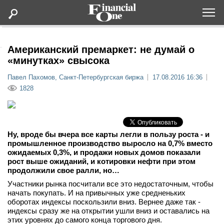
Оформить подписку
Американский премаркет: не думай о
«минутках» свысока
Статьи
Павел Пахомов, Санкт-Петербургская биржа
17.08.2016 16:36
1828
Дайджесты
Lifestyle
Ну, вроде бы вчера все карты легли в пользу роста - и
промышленное производство выросло на 0,7% вместо
ожидаемых 0,3%, и продажи новых домов показали
Мероприятия
рост выше ожиданий, и котировки нефти при этом
продолжили свое ралли, но…
Новости
Участники рынка посчитали все это недостаточным, чтобы
начать покупать. И на привычных уже средненьких
оборотах индексы поскользили вниз. Вернее даже так -
Интервью
индексы сразу же на открытии ушли вниз и оставались на
этих уровнях до самого конца торгового дня.