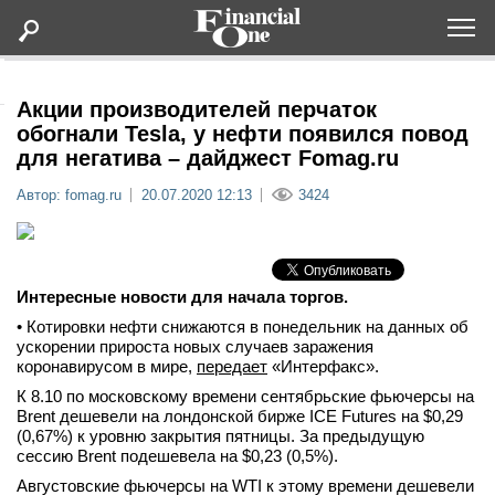
Оформить подписку
Акции производителей перчаток
обогнали Tesla, у нефти появился повод
для негатива – дайджест Fomag.ru
Статьи
Автор: fomag.ru
20.07.2020 12:13
3424
Дайджесты
Lifestyle
Интересные новости для начала торгов.
• Котировки нефти снижаются в понедельник на данных об
Мероприятия
ускорении прироста новых случаев заражения
коронавирусом в мире,
передает
«Интерфакс».
Новости
К 8.10 по московскому времени сентябрьские фьючерсы на
Brent дешевели на лондонской бирже ICE Futures на $0,29
(0,67%) к уровню закрытия пятницы. За предыдущую
Интервью
сессию Brent подешевела на $0,23 (0,5%).
Августовские фьючерсы на WTI к этому времени дешевели