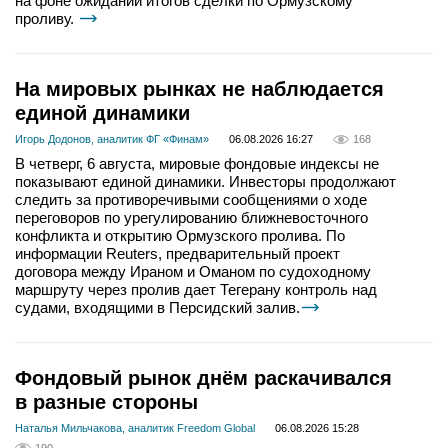
на фоне ожиданий итогов сделки по Ормузскому
проливу.
На мировых рынках не наблюдается
единой динамики
Игорь Додонов, аналитик ФГ «Финам»
06.08.2026 16:27
168
В четверг, 6 августа, мировые фондовые индексы не
показывают единой динамики. Инвесторы продолжают
следить за противоречивыми сообщениями о ходе
переговоров по урегулированию ближневосточного
конфликта и открытию Ормузского пролива. По
информации Reuters, предварительный проект
договора между Ираном и Оманом по судоходному
маршруту через пролив дает Тегерану контроль над
судами, входящими в Персидский залив.
Фондовый рынок днём раскачивался
в разные стороны
Наталья Мильчакова, аналитик Freedom Global
06.08.2026 15:28
190