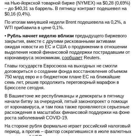
на Нью-йоркской товарной бирже (NYMEX) на $0,28 (0,69%)
вконтакте
– до $40,31 за баррель. В пятницу контракт подешевел на
телеграм
$0,16 (0,4%).
По итогам минувшей недели Brent подешевела на 0,2%, а
Стать автором
WTI прибавила в цене 0,1%.
•
Рубль начнет неделю вблизи
предыдущего биржевого
Вход
закрытия, вместе с другими рискованными активами
ожидая новости из ЕС и США о продвижении в отношении
выделения новой финансовой поддержки пострадавшим от
коронавируса экономикам,
сообщает
Reuters.
Главы государств Евросоюза на выходных не смогли
договориться о создании фонда восстановления объемом
750 млрд евро и о бюджетном плане ЕС на ближайшие
семь лет, решив продолжить переговорный марафон в
Брюсселе сегодня.
В Вашингтоне же республиканцы и демократы в пятницу
начали битву за очередной, пятый законопроект о помощи
от коронавируса, и там пока также проявляются серьезные
расхождения в масштабах финансовой поддержки на фоне
роста заболеваний COVID-19.
На стороне рубля формально играет российский налоговый
период, а против – фактор сократившихся в июле валютных