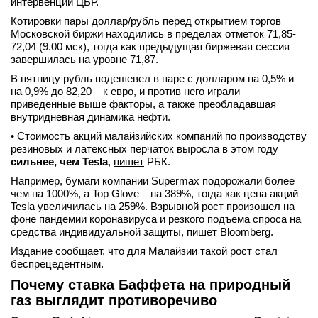
интервенций ЦБР.
Котировки пары доллар/рубль перед открытием торгов
Московской биржи находились в пределах отметок 71,85-
72,04 (9.00 мск), тогда как предыдущая биржевая сессия
завершилась на уровне 71,87.
В пятницу рубль подешевел в паре с долларом на 0,5% и
на 0,9% до 82,20 – к евро, и против него играли
приведенные выше факторы, а также преобладавшая
внутридневная динамика нефти.
• Стоимость акций малайзийских компаний по производству
резиновых и латексных перчаток выросла в этом году
сильнее, чем Tesla
,
пишет
РБК.
Например, бумаги компании Supermax подорожали более
чем на 1000%, а Top Glove – на 389%, тогда как цена акций
Tesla увеличилась на 259%. Взрывной рост произошел на
фоне пандемии коронавируса и резкого подъема спроса на
средства индивидуальной защиты, пишет Bloomberg.
Издание сообщает, что для Малайзии такой рост стал
беспрецедентным.
Почему ставка Баффета на природный
газ выглядит противоречиво