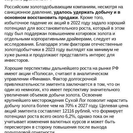
Российским золотодобывающим компаниям, несмотря на
санкционное давление,
удалось удержать добычу и в
основном восстановить продажи
. Кроме того,
избыточное падение их акций в 2022 году задало хороший
потенциал для восстановительного роста, который в этом
году был поддержан повышением котировок золота и
отдельными корпоративными драйверами, следует из
исследования. Благодаря этим факторам отечественные
золотодобытчики в 2023 году выглядят как минимум не
хуже рынка и продолжают представлять интерес для
инвесторов.
Хорошие перспективы дальнейшего роста на рынке РФ
имеют акции «Полюса», считают в аналитическом
управлении «Финама». Фактор долгосрочной
привлекательности эмитента заключается в том, что он
один из немногих, кто имеет перспективу значительного
увеличения объемов добычи золота. Освоение
крупнейшего месторождения Сухой Лог позволит нарастить
добычу золота более чем на 70% к 2027 году. Целевая цена
акций эмитента составляет 12116 рублей, что формирует
потенциал роста всего около 6,2%, однако пока он не
учитывает изменения валютных курсов и может быть
пересмотрен в сторону повышения после выхода
полугодовой отчетности.