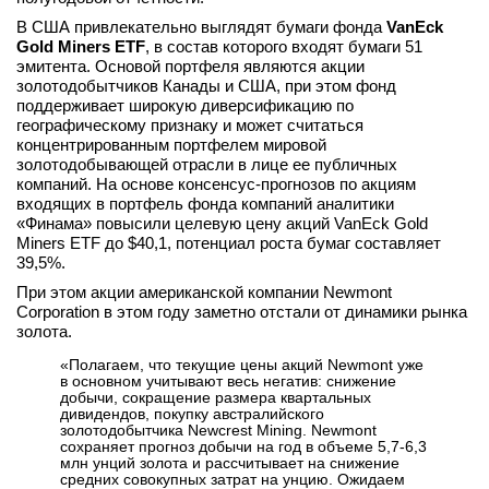
В США привлекательно выглядят бумаги фонда
VanEck
Gold Miners ETF
, в состав которого входят бумаги 51
эмитента. Основой портфеля являются акции
золотодобытчиков Канады и США, при этом фонд
поддерживает широкую диверсификацию по
географическому признаку и может считаться
концентрированным портфелем мировой
золотодобывающей отрасли в лице ее публичных
компаний. На основе консенсус-прогнозов по акциям
входящих в портфель фонда компаний аналитики
«Финама» повысили целевую цену акций VanEck Gold
Miners ETF до $40,1, потенциал роста бумаг составляет
39,5%.
При этом акции американской компании Newmont
Corporation в этом году заметно отстали от динамики рынка
золота.
«Полагаем, что текущие цены акций Newmont уже
в основном учитывают весь негатив: снижение
добычи, сокращение размера квартальных
дивидендов, покупку австралийского
золотодобытчика Newcrest Mining. Newmont
сохраняет прогноз добычи на год в объеме 5,7-6,3
млн унций золота и рассчитывает на снижение
средних совокупных затрат на унцию. Ожидаем