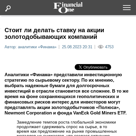
Оформить подписку
Стоит ли делать ставку на акции
золотодобывающих компаний
Статьи
Автор: аналитики «Финама»
25.08.2023 20:31
4753
Дайджесты
Аналитики «Финама» представили инвестиционную
Lifestyle
стратегию по сырьевому сектору. По их мнению,
выбрать надежные бумаги для долгосрочных
инвестиций в отрасли становится все сложнее. В то же
Мероприятия
время на фоне сохраняющихся геополитических и
финансовых рисков интерес для инвесторов могут
представлять акции золотодобытчиков «Полюса»,
Новости
Newmont Corporation и фонда VanEck Gold Miners ETF.
Замедление темпов роста глобальной экономики
Интервью
продолжает сдерживать спрос на сырье, в то
время как предложение на рынке промышленных
металлов не снижается, что создает ситуацию