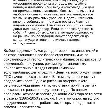
умеренного профицита и определяет слабую
вконтакте
ценовую динамику. «Мы видим консолидацию цен
телеграм
на промышленные металлы, базовые полимеры и
удобрения сильно ниже пиковых значений, но все
же выше докризисных уровней. Падать ниже цены
Стать автором
явно не собираются, но и для роста сейчас нет
видимых оснований. Отметим особо, что на цены
давит сильный доллар. Если не произойдет новых
Вход
событий, способных сломать текущее равновесие
на рынках, консолидация может продлиться до
конца текущего года», – отмечают авторы
исследования.
Выбор надежных бумаг для долгосрочных инвестиций в
секторе становится все более ограниченным из-за
сохраняющихся геополитических и финансовых рисков. В
сложившейся ситуации, рекомендуют аналитики,
привлекательно выглядят акции компаний
золотодобывающей отрасли: «Цены на золото ждут, когда
ФРС начнет снижать ставки. В этом случае они смогут
продолжить рост. Однако риторика американского
регулятора указывает на то, что ставки могут перейти к
снижению не раньше следующего года. По нашим
прогнозам, котировки золота до конца 2023 года останутся
в рамках $1865-2050 за унцию. При этом спрос на золото
поддерживается центробанками, которые продолжают
закупать драгметалл».