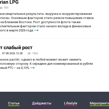
rian LPG
953
ные квартальные результаты: выручка и скорректированная
огнозы. Основным фактором стало резкое повышение ставок
 на Ближнем Востоке. Рост доступности флота также
олнительным фактором стало начало вклада в финансовые
ого в марте 2026 года.
т слабый рост
07.08.2026 15:28
1062
 рынок растёт, однако в любой момент может сменить
положную сторону. К середине дня номинированный в рублях
вый РТС – на 0,13%.
Статьи
Дайджесты
Lifestyle
Мероприят