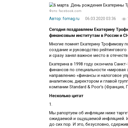
Фото: facebook.com
Автор: fomag.ru
06.03.2020 03:36
Сегодня поздравляем Екатерину Трофи
финансовым институтам в России и СНГ
Многие помнят Екатерину Трофимову п
создание и руководство рейтингового а
и сразу занял важное место в отечест
Екатерина в 1998 году окончила Санкт
финансов по специальности «мировая э
направлению «финансы и налоговое упр
аналитиком, директором и главой груп
компании Standard & Poor’s (Франция, 
Несколько цитат
1.
Мы рапортуем об инфляции ниже таргет
ожидаемой и ощущаемой инфляцией. И 
до сих пор. И это, безусловно, сдержи