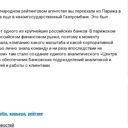
ународном рейтинговом агентстве вы переехали из Парижа в
да еще в квазигосударственный Газпромбанк. Это был
т одного из крупнейших российских банков. В парижском
оссийском финансовом рынке, поэтому к моменту
мала, компанию какого масштаба и какой корпоративной
шо лично знала команду и ни разу впоследствии не
ом» там стало создание единого аналитического «Центра
 обеспечения банковских подразделений аналитикой и
ей и работы с клиентами.
itte
,
карьера
,
рейтинг
овостей