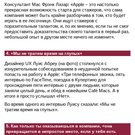
Консультант Mac Фрэнк Лазар: «Apple – это настолько
прекрасная возможность старта для стажеров, что сама
компания может быть крайне разборчива в том, кто будет
играть в ее песочнице. Они ищут стажеров с
поразительным талантом, и, по их мнению, если ты не смог
предоставить доказательства своего таланта в первый раз,
небольшой опыт в другом месте ничего не изменит».
4. «Мы не тратим время на глупых»
Дизайнер UX Луис Абреу (на фото) столкнулся с
изнурительным собеседованием в неудачной попытке
попасть на работу в Apple: «Три телефонных звонка, пять
интервью по FaceTime, поездка в Купертино для
прохождения пяти интервью с двумя людьми, которые
заняли целый день, и обед в новейшем Café Macs. А в
итоге я просто услышал «Нет».
Во время одного из интервью Луису сказали: «Мы не
тратим время на глупых».
5. Как только ты оказываешься в компании, «она
превращается в непростое место, если у тебя есть