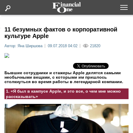
Оформить подписку
11 безумных фактов о корпоративной
культуре Apple
Статьи
Автор: Яна Ширшова
09.07.2018 04:02
21820
Дайджесты
Бывшие сотрудники и стажеры Apple делятся самыми
Lifestyle
необычными вещами, с которыми им пришлось
столкнуться во время работы в легендарной компании.
Мероприятия
1. «Я был в кампусе Apple, и это все, о чем мне можно
рассказывать»
Новости
Интервью