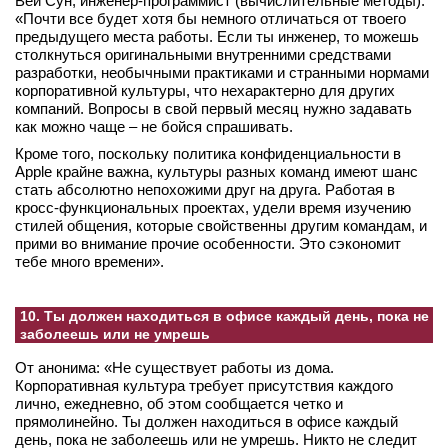
Вей Сун, инженер-программист (вычислительные методы):
«Почти все будет хотя бы немного отличаться от твоего
предыдущего места работы. Если ты инженер, то можешь
столкнуться оригинальными внутренними средствами
разработки, необычными практиками и странными нормами
корпоративной культуры, что нехарактерно для других
компаний. Вопросы в свой первый месяц нужно задавать
как можно чаще – не бойся спрашивать.
Кроме того, поскольку политика конфиденциальности в
Apple крайне важна, культуры разных команд имеют шанс
стать абсолютно непохожими друг на друга. Работая в
кросс-функциональных проектах, удели время изучению
стилей общения, которые свойственны другим командам, и
прими во внимание прочие особенности. Это сэкономит
тебе много времени».
10. Ты должен находиться в офисе каждый день, пока не
заболеешь или не умрешь
От анонима: «Не существует работы из дома.
Корпоративная культура требует присутствия каждого
лично, ежедневно, об этом сообщается четко и
прямолинейно. Ты должен находиться в офисе каждый
день, пока не заболеешь или не умрешь. Никто не следит