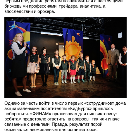
первым предложил ребятам познакомиться с настоящими
биржевыми профессиями: трейдера, аналитика, а
впоследствии и брокера.
Однако за честь войти в число первых «сотрудников» дома
акций маленьким посетителям «КидБурга» пришлось
побороться. «ФИНАМ» организовал для них викторину:
ребятам предстояло ответить на вопросы, так или иначе
связанные с деньгами. Правда, результат порой
оказывался неожиданным для организаторов.