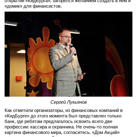
открытии «КидБурга», загорелся желанием создать в нем и
«домик» для финансистов.
вконтакте
телеграм
Стать автором
Вход
Сергей Лукьянов
Как отметили организаторы, из финансовых компаний в
«КидБурге» до этого момента был представлен только
банк, где ребятам предлагалось освоить всего две
профессии: кассира и охранника. Не очень-то полная
картина финансового мира, согласитесь. «Дом Акций»