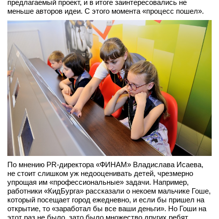
предлагаемый проект, и в итоге заинтересовались не
меньше авторов идеи. С этого момента «процесс пошел».
По мнению PR-директора «ФИНАМ» Владислава Исаева,
не стоит слишком уж недооценивать детей, чрезмерно
упрощая им «профессиональные» задачи. Например,
работники «КидБурга» рассказали о некоем мальчике Гоше,
который посещает город ежедневно, и если бы пришел на
открытие, то «заработал бы все ваши деньги». Но Гоши на
этот раз не было, зато было множество других ребят,