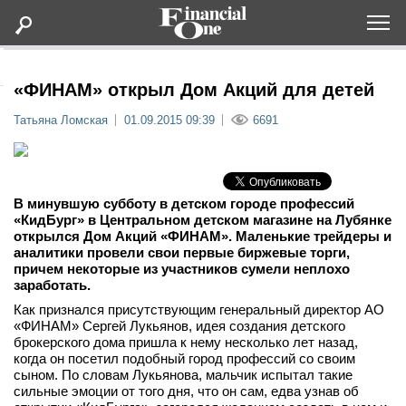
Оформить подписку
«ФИНАМ» открыл Дом Акций для детей
Татьяна Ломская
01.09.2015 09:39
6691
Статьи
Дайджесты
В минувшую субботу в детском городе профессий
«КидБург» в Центральном детском магазине на Лубянке
Lifestyle
открылся Дом Акций «ФИНАМ». Маленькие трейдеры и
аналитики провели свои первые биржевые торги,
причем некоторые из участников сумели неплохо
Мероприятия
заработать.
Как признался присутствующим генеральный директор АО
Новости
«ФИНАМ» Сергей Лукьянов, идея создания детского
брокерского дома пришла к нему несколько лет назад,
когда он посетил подобный город профессий со своим
Интервью
сыном. По словам Лукьянова, мальчик испытал такие
сильные эмоции от того дня, что он сам, едва узнав об