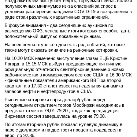
Раздражителем выступает нефть, торгуемая сейчас вблизи
полумесячных минимумов из-за опасений за спрос в
вконтакте
телеграм
условиях расширения пандемии COVID-19 и возвращения в
ряде стран различных карантинных ограничений.
В фокусе внимания - два сегодняшних аукциона по
Стать автором
размещению ОФЗ, успешные итоги которых способны дать
положительный импульс локальным рынкам.
Вход
На внешнем контуре сегодня есть ряд событий, которые
также могут оказать влияние на рыночные котировки.
На 10.20 МСК намечено выступление главы ЕЦБ Кристин
Лагард, в 15.15 МСК выйдут предваряющие пятничную
официальную отчетность сентябрьские данные о новых
рабочих местах в коммерческом секторе США, в 16.30 МСК
- финальные показатели американского ВВП за второй
квартал, а в 17.30 станет известна недельная динамика
запасов нефти и нефтепродуктов в США.
Рыночные котировки пары доллар/рубль перед
сегодняшним открытием торгов Мосбиржи находились в
пределах отметок 79,01-79,20 , тогда как предыдущая
биржевая сессия завершилась на уровне 79,08.
По итогам вторника рубль показал нулевую динамику в
паре с долларом и на две трети процента подешевел к
евро, до 92,86.