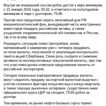
Внутри же вчерашней сессии рубль достиг к евро минимума
с 21 января 2016 года, 93,32, и отметился на полугодовом
минимуме в паре с долларом, 79,98.
Против него продолжал играть негативный для РФ
внешнеполитический фон, вынудивший часть иностранных
инвесторов покидать российские активы, а также
ухудшение эпидемиологической обстановки как в России,
так и по всему миру.
Разрядить ситуацию помог Центробанк, вновь
напомнивший о намерении уже с четверга продавать
остатки валюты, полученной от реализации контрольного
пакета акций Сбербанка. Свою роль сыграло и снижение
активности неспекулятивных покупаталей валюты, при том
что участники рынка отмечали предложение валюты от
российских экспортеров.
Сегодня локальные корпоративные продавцы валюты
могут сократить продажу экспортной валютной выручки с
учетом сезонного фактора конца месяца и конца квартала,
а также текущих рыночных котировок, существенно ниже
официального курса ЦБР на сегодня, 79,65 рубля за
доллар.
Тем временем, на рынке нефти базовые сорта теряют