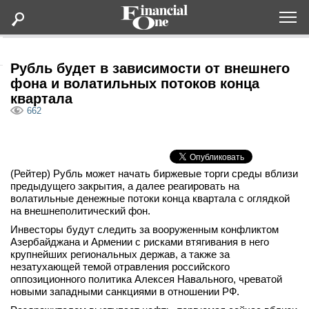
Оформить подписку
Рубль будет в зависимости от внешнего
фона и волатильных потоков конца
квартала
Статьи
662
Дайджесты
(Рейтер) Рубль может начать биржевые торги среды вблизи
Lifestyle
предыдущего закрытия, а далее реагировать на
волатильные денежные потоки конца квартала с оглядкой
Мероприятия
на внешнеполитический фон.
Инвесторы будут следить за вооруженным конфликтом
Азербайджана и Армении с рисками втягивания в него
Новости
крупнейших региональных держав, а также за
незатухающей темой отравления российского
оппозиционного политика Алексея Навального, чреватой
Интервью
новыми западными санкциями в отношении РФ.