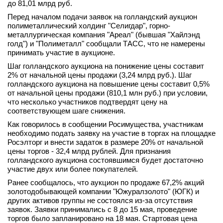
до 81,01 млрд руб.
вконтакте
Перед началом подачи заявок на голландский аукцион
телеграм
полиметаллический холдинг "Селигдар", горно-
металлургическая компания "Ареал" (бывшая "Хайлэнд
голд") и "Полиметалл" сообщали ТАСС, что не намерены
Стать автором
принимать участие в аукционе.
Вход
Шаг голландского аукциона на понижение цены составит
2% от начальной цены продажи (3,24 млрд руб.). Шаг
голландского аукциона на повышение цены составит 0,5%
от начальной цены продажи (810,1 млн руб.) при условии,
что несколько участников подтвердят цену на
соответствующем шаге снижения.
Как говорилось в сообщении Росимущества, участникам
необходимо подать заявку на участие в торгах на площадке
Росэлторг и внести задаток в размере 20% от начальной
цены торгов - 32,4 млрд рублей. Для признания
голландского аукциона состоявшимся будет достаточно
участие двух или более покупателей.
Ранее сообщалось, что аукцион по продаже 67,2% акций
золотодобывающей компании "Южуралзолото" (ЮГК) и
других активов группы не состоялся из-за отсутствия
заявок. Заявки принимались с 8 до 15 мая, проведение
торгов было запланировано на 18 мая. Стартовая цена