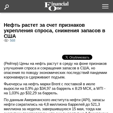
Оформить подписку
Нефть растет за счет признаков
укрепления спроса, снижения запасов в
США
Статьи
568
Дайджесты
(Рейтер) Цены на нефть растут в среду на фоне признаков
Lifestyle
улучшения спроса и сокращения запасов в США, но
опасения по поводу экономических последствий пандемии
Мероприятия
коронавируса сдерживают подъем.
Фьючерсы на нефть марки Brent с поставкой в июле
выросли на 0,9% до $34,97 за баррель к 8:29 МСК, а WTI -
Новости
на 1,03% до $32,29 за баррель.
По данным Американского института нефти (API), запасы
Интервью
нефти сократились на 4,8 миллиона баррелей до 521,3
миллиона за неделю, завершившуюся 15 мая, тогда как