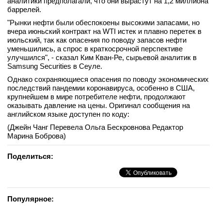
аналитики предполагали, что они вырастут на 1,2 миллиона
баррелей.
вконтакте
телеграм
"Рынки нефти были обеспокоены высокими запасами, но
вчера июньский контракт на WTI истек и плавно перетек в
июльский, так как опасения по поводу запасов нефти
Стать автором
уменьшились, а спрос в краткосрочной перспективе
улучшился", - сказал Ким Кван-Ре, сырьевой аналитик в
Вход
Samsung Securities в Сеуле.
Однако сохраняющиеся опасения по поводу экономических
последствий пандемии коронавируса, особенно в США,
крупнейшем в мире потребителе нефти, продолжают
оказывать давление на цены. Оригинал сообщения на
английском языке доступен по коду:
(Джейн Чанг Перевела Ольга Бескровнова Редактор
Марина Боброва)
Поделиться:
Популярное: