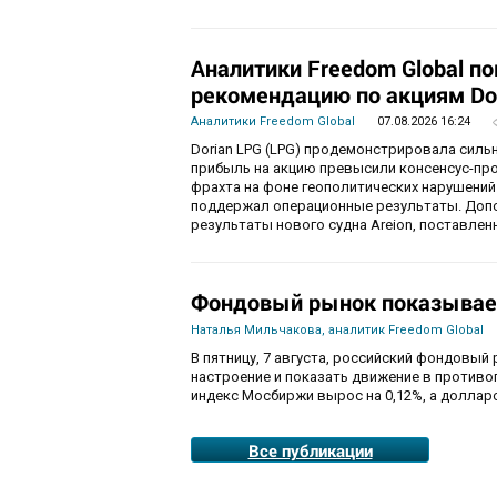
Аналитики Freedom Global п
рекомендацию по акциям Do
Аналитики Freedom Global
07.08.2026 16:24
Dorian LPG (LPG) продемонстрировала силь
прибыль на акцию превысили консенсус-пр
фрахта на фоне геополитических нарушений
поддержал операционные результаты. Доп
результаты нового судна Areion, поставленн
Фондовый рынок показывае
Наталья Мильчакова, аналитик Freedom Global
В пятницу, 7 августа, российский фондовый
настроение и показать движение в противо
индекс Мосбиржи вырос на 0,12%, а долларо
Все публикации