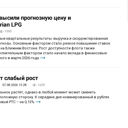
овысили прогнозную цену и
rian LPG
1500
ные квартальные результаты: выручка и скорректированная
огнозы. Основным фактором стало резкое повышение ставок
 на Ближнем Востоке. Рост доступности флота также
олнительным фактором стало начало вклада в финансовые
ого в марте 2026 года.
т слабый рост
07.08.2026 15:28
1639
 рынок растёт, однако в любой момент может сменить
положную сторону. К середине дня номинированный в рублях
вый РТС – на 0,13%.