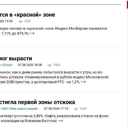
ся в «красной» зоне
026 19:35
1291
овную сессию в «красной» зоне. Индекс МосБиржи снижается
 1,11% до 874,76.
мог вырасти
 Global
07.08.2026 18:58
1582
рынок, как и днём ранее, попытался вырасти с утра, но во
алась успехом. Номинированный в рублях индекс Московской
же 2280 пунктов, а долларовый РТС - на 1,2%.
стигла первой зоны отскока
 «БКС Мир инвестиций»
07.08.2026 17:19
1603
четверг ростом на 3,83%. Нефть реализовала отскок на фоне
 эскалации на Ближнем Востоке.