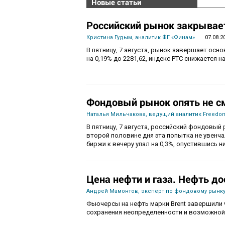
Новые статьи
Российский рынок закрывает
Кристина Гудым, аналитик ФГ «Финам»
07.08.2
В пятницу, 7 августа, рынок завершает осн
на 0,19% до 2281,62, индекс РТС снижается на
Фондовый рынок опять не с
Наталья Мильчакова, ведущий аналитик Freedom
В пятницу, 7 августа, российский фондовый 
второй половине дня эта попытка не увенч
биржи к вечеру упал на 0,3%, опустившись ни
Цена нефти и газа. Нефть до
Андрей Мамонтов, эксперт по фондовому рынку
Фьючерсы на нефть марки Brent завершили 
сохранения неопределенности и возможной