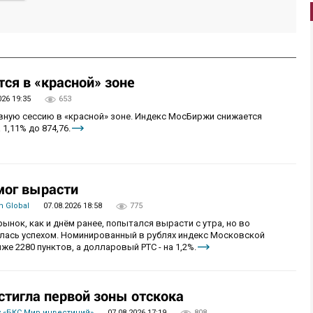
ся в «красной» зоне
026 19:35
653
овную сессию в «красной» зоне. Индекс МосБиржи снижается
 1,11% до 874,76.
мог вырасти
 Global
07.08.2026 18:58
775
рынок, как и днём ранее, попытался вырасти с утра, но во
алась успехом. Номинированный в рублях индекс Московской
же 2280 пунктов, а долларовый РТС - на 1,2%.
стигла первой зоны отскока
 «БКС Мир инвестиций»
07.08.2026 17:19
808