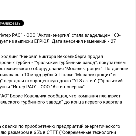
Интер РАО" - ООО "Актив-энергия" стала владельцем 100-
дует из выписки ЕГРЮЛ. Дата внесения изменений - 27
о холдинг "Ренова" Виктора Вексельберга продал
аровых турбин - "Уральский турбинный завод", покупателем
ротехнического оборудования "Мосэлектрощит". По данным
нивалась в 10 млрд рублей. Позже "Мосэлектрощит" и
" передали стопроцентную долю "УТЗ актив" ("Уральский
уппы "Интер РАО" - ООО "Актив-энергия".
 РАО" Борис Ковальчук сообщал, что компания планирует
альского турбинного завода" до конца первого квартала
ла сделки по приобретению предприятий энергетического
олю размером в 65% в СТГТ ("Современные технологии