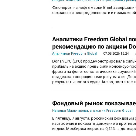
Фьючерсы на нефть марки Brent завершили 
сохранения неопределенности и возможной
Аналитики Freedom Global п
рекомендацию по акциям Do
Аналитики Freedom Global
07.08.2026 16:24
Dorian LPG (LPG) продемонстрировала силь
прибыль на акцию превысили консенсус-пр
фрахта на фоне геополитических нарушений
поддержал операционные результаты. Доп
результаты нового судна Areion, поставленн
Фондовый рынок показывае
Наталья Мильчакова, аналитик Freedom Global
В пятницу, 7 августа, российский фондовый
настроение и показать движение в противо
индекс Мосбиржи вырос на 0,12%, а долларо