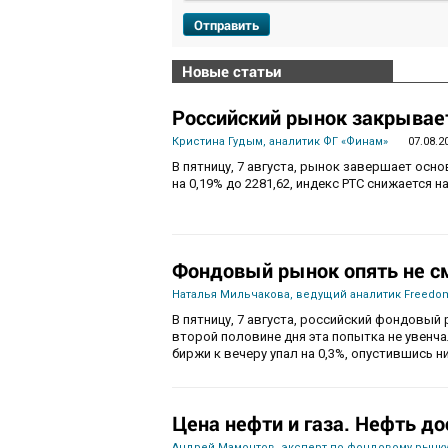
Отправить
Новые статьи
Российский рынок закрывает
Кристина Гудым, аналитик ФГ «Финам»
07.08.2
В пятницу, 7 августа, рынок завершает осн
на 0,19% до 2281,62, индекс РТС снижается на
Фондовый рынок опять не с
Наталья Мильчакова, ведущий аналитик Freedom
В пятницу, 7 августа, российский фондовый 
второй половине дня эта попытка не увенч
биржи к вечеру упал на 0,3%, опустившись ни
Цена нефти и газа. Нефть до
Андрей Мамонтов, эксперт по фондовому рынку