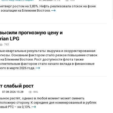
четверг ростом на 3,83%. Нефть реализовала отскок на фоне
 эскалации на Ближнем Востоке.
овысили прогнозную цену и
rian LPG
743
ные квартальные результаты: выручка и скорректированная
огнозы. Основным фактором стало резкое повышение ставок
 на Ближнем Востоке. Рост доступности флота также
олнительным фактором стало начало вклада в финансовые
ого в марте 2026 года.
т слабый рост
07.08.2026 15:28
846
 рынок растёт, однако в любой момент может сменить
положную сторону. К середине дня номинированный в рублях
вый РТС – на 0,13%.