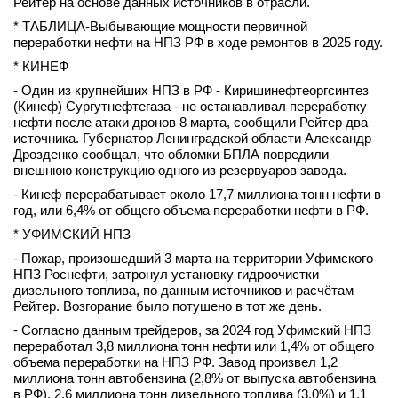
Рейтер на основе данных источников в отрасли.
вконтакте
* ТАБЛИЦА-Выбывающие мощности первичной
телеграм
переработки нефти на НПЗ РФ в ходе ремонтов в 2025 году.
* КИНЕФ
Стать автором
- Один из крупнейших НПЗ в РФ - Киришинефтеоргсинтез
(Кинеф) Сургутнефтегаза - не останавливал переработку
Вход
нефти после атаки дронов 8 марта, сообщили Рейтер два
источника. Губернатор Ленинградской области Александр
Дрозденко сообщал, что обломки БПЛА повредили
внешнюю конструкцию одного из резервуаров завода.
- Кинеф перерабатывает около 17,7 миллиона тонн нефти в
год, или 6,4% от общего объема переработки нефти в РФ.
* УФИМСКИЙ НПЗ
- Пожар, произошедший 3 марта на территории Уфимского
НПЗ Роснефти, затронул установку гидроочистки
дизельного топлива, по данным источников и расчётам
Рейтер. Возгорание было потушено в тот же день.
- Согласно данным трейдеров, за 2024 год Уфимский НПЗ
переработал 3,8 миллиона тонн нефти или 1,4% от общего
объема переработки на НПЗ РФ. Завод произвел 1,2
миллиона тонн автобензина (2,8% от выпуска автобензина
в РФ), 2,6 миллиона тонн дизельного топлива (3,0%) и 1,1