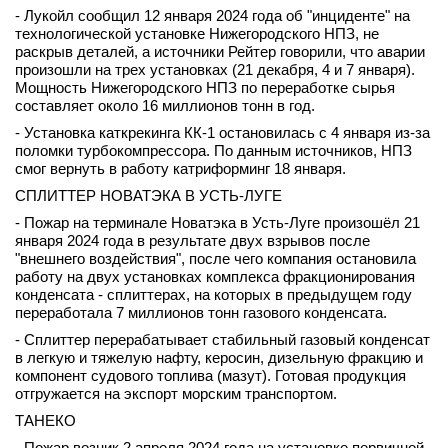
- Лукойл сообщил 12 января 2024 года об "инциденте" на
технологической установке Нижегородского НПЗ, не
раскрыв деталей, а источники Рейтер говорили, что аварии
произошли на трех установках (21 декабря, 4 и 7 января).
Мощность Нижегородского НПЗ по переработке сырья
составляет около 16 миллионов тонн в год.
- Установка каткрекинга КК-1 остановилась с 4 января из-за
поломки турбокомпрессора. По данным источников, НПЗ
смог вернуть в работу катриформинг 18 января.
СПЛИТТЕР НОВАТЭКА В УСТЬ-ЛУГЕ
- Пожар на терминале Новатэка в Усть-Луге произошёл 21
января 2024 года в результате двух взрывов после
"внешнего воздействия", после чего компания остановила
работу на двух установках комплекса фракционирования
конденсата - сплиттерах, на которых в предыдущем году
переработала 7 миллионов тонн газового конденсата.
- Сплиттер перерабатывает стабильный газовый конденсат
в легкую и тяжелую нафту, керосин, дизельную фракцию и
компонент судового топлива (мазут). Готовая продукция
отгружается на экспорт морским транспортом.
ТАНЕКО
- Пожар возник 2 апреля 2024 года на установке первичной