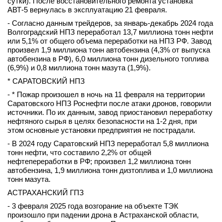
сутки). После восстановительного ремонта установка
АВТ-5 вернулась в эксплуатацию 21 февраля.
- Согласно данным трейдеров, за январь-декабрь 2024 года
Волгоградский НПЗ переработал 13,7 миллиона тонн нефти
или 5,1% от общего объема переработки на НПЗ РФ. Завод
произвел 1,9 миллиона тонн автобензина (4,3% от выпуска
автобензина в РФ), 6,0 миллиона тонн дизельного топлива
(6,9%) и 0,8 миллиона тонн мазута (1,9%).
* САРАТОВСКИЙ НПЗ
- * Пожар произошел в ночь на 11 февраля на территории
Саратовского НПЗ Роснефти после атаки дронов, говорили
источники. По их данным, завод приостановил переработку
нефтяного сырья в целях безопасности на 1-2 дня, при
этом основные установки предприятия не пострадали.
- В 2024 году Саратовский НПЗ переработал 5,8 миллиона
тонн нефти, что составило 2,2% от общей
нефтепереработки в РФ; произвел 1,2 миллиона тонн
автобензина, 1,9 миллиона тонн дизтоплива и 1,0 миллиона
тонн мазута.
АСТРАХАНСКИЙ ГПЗ
- 3 февраля 2025 года возгорание на объекте ТЭК
произошло при падении дрона в Астраханской области,