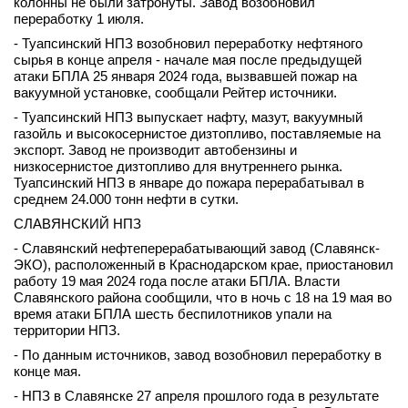
колонны не были затронуты. Завод возобновил
переработку 1 июля.
- Туапсинский НПЗ возобновил переработку нефтяного
сырья в конце апреля - начале мая после предыдущей
атаки БПЛА 25 января 2024 года, вызвавшей пожар на
вакуумной установке, сообщали Рейтер источники.
- Туапсинский НПЗ выпускает нафту, мазут, вакуумный
газойль и высокосернистое дизтопливо, поставляемые на
экспорт. Завод не производит автобензины и
низкосернистое дизтопливо для внутреннего рынка.
Туапсинский НПЗ в январе до пожара перерабатывал в
среднем 24.000 тонн нефти в сутки.
СЛАВЯНСКИЙ НПЗ
- Славянский нефтеперерабатывающий завод (Славянск-
ЭКО), расположенный в Краснодарском крае, приостановил
работу 19 мая 2024 года после атаки БПЛА. Власти
Славянского района сообщили, что в ночь с 18 на 19 мая во
время атаки БПЛА шесть беспилотников упали на
территории НПЗ.
- По данным источников, завод возобновил переработку в
конце мая.
- НПЗ в Славянске 27 апреля прошлого года в результате