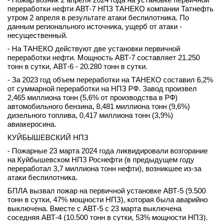
переработки нефти АВТ-7 НПЗ ТАНЕКО компании Татнефть
утром 2 апреля в результате атаки беспилотника. По
данным регионального источника, ущерб от атаки -
несущественный.
- На ТАНЕКО действуют две установки первичной
переработки нефти. Мощность АВТ-7 составляет 21.250
тонн в сутки, АВТ-6 - 20.280 тонн в сутки.
- За 2023 год объем переработки на ТАНЕКО составил 6,2%
от суммарной переработки на НПЗ РФ. Завод произвел
2,465 миллиона тонн (5,6% от производства в РФ)
автомобильного бензина, 8,481 миллиона тонн (9,6%)
дизельного топлива, 0,417 миллиона тонн (3,9%)
авиакеросина.
КУЙБЫШЕВСКИЙ НПЗ
- Пожарные 23 марта 2024 года ликвидировали возгорание
на Куйбышевском НПЗ Роснефти (в предыдущем году
переработал 3,7 миллиона тонн нефти), возникшее из-за
атаки беспилотника.
БПЛА вызвал пожар на первичной установке АВТ-5 (9.500
тонн в сутки, 47% мощности НПЗ), которая была аварийно
выключена. Вместе с АВТ-5 с 23 марта выключена
соседняя АВТ-4 (10.500 тонн в сутки, 53% мощности НПЗ).