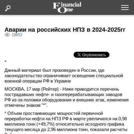
Оформить подписку
Аварии на российских НПЗ в 2024-2025гг
19653
Статьи
Дайджесты
*
Данный материал был произведен в России, где
законодательство ограничивает освещение специальной
Lifestyle
военной операции РФ в Украине
МОСКВА, 17 мар (Рейтер) - Ниже приводится перечень
Мероприятия
пострадавших нефте- и газоперерабатывающих заводов
РФ из-за поломки оборудования и внешних атак, изменения
отмечены знаком "*".
Новости
* Объем простаивающих мощностей первичной
переработки нефти на НПЗ РФ в марте увеличился на 0,98
Интервью
миллиона тонн (+49,7%) относительно исходного графика
текущего месяца до 2,96 миллиона тонн, показали расчеты