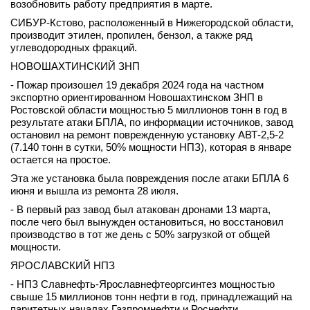
возобновить работу предприятия в марте.
СИБУР-Кстово, расположенный в Нижегородской области,
производит этилен, пропилен, бензол, а также ряд
углеводородных фракций.
НОВОШАХТИНСКИЙ ЗНП
- Пожар произошел 19 декабря 2024 года на частном
экспортно ориентированном Новошахтинском ЗНП в
Ростовской области мощностью 5 миллионов тонн в год в
результате атаки БПЛА, по информации источников, завод
остановил на ремонт поврежденную установку АВТ-2,5-2
(7.140 тонн в сутки, 50% мощности НПЗ), которая в январе
остается на простое.
Эта же установка была повреждения после атаки БПЛА 6
июня и вышла из ремонта 28 июля.
- В первый раз завод был атакован дронами 13 марта,
после чего был вынужден остановиться, но восстановил
производство в тот же день с 50% загрузкой от общей
мощности.
ЯРОСЛАВСКИЙ НПЗ
- НПЗ Славнефть-Ярославнефтеоргсинтез мощностью
свыше 15 миллионов тонн нефти в год, принадлежащий на
паритетных началах Газпромнефти и Роснефти,