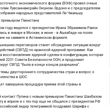
Восточного экономического форума (ВЭФ) провел очные
голии Лувсаннамсрайн Оюуном-Эрдэнэ и с председателем
собрания народных представителей Ли Чжаньшу.
и премьером Пакистана
том году виделся с президентом Ирана Эбрахимом Раиси.
ись в январе в Москве, в июне - в Ашхабаде на полях
ране на саммите в Астанинском формате.
нынешних переговоров станет обсуждение ситуации вокруг
ействий (СВПД) по иранской ядерной программе. Как
а восстановление ядерной сделки в конфигурации, которая
ией 2231 Совета Безопасности ООН, и продолжит
округ СВПД "была в конце концов разрешена".
 темы двустороннего сотрудничества стран и вопрос о
членства в ШОС.
дет завершена процедура приема этой страны в
й контакт Путина с новым премьером Пакистана Шахбазом
ту в апреле и с тех пор еще не общался с президентом РФ
 российский лидер телеграммой поздравил Шарифа с