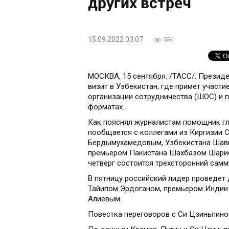
других встреч
15.09.2022 03:07
554
МОСКВА, 15 сентября. /ТАСС/. Президе
визит в Узбекистан, где примет участи
организации сотрудничества (ШОС) и 
форматах.
Как пояснял журналистам помощник гл
пообщается с коллегами из Киргизии
Бердымухамедовым, Узбекистана Шавк
премьером Пакистана Шахбазом Шариф
четверг состоится трехсторонний самми
В пятницу российский лидер проведет
Тайипом Эрдоганом, премьером Индии
Алиевым.
Повестка переговоров с Си Цзиньпином