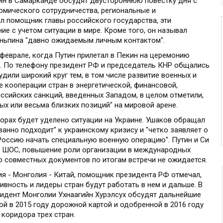
ин в Самарканде обсудят двустороннюю повестку дня с
омического сотрудничества, региональные и
 помощник главы российского государства, эти
ие с учетом ситуации в мире. Кроме того, он называл
ньпина "давно ожидаемым личным контактом".
феврале, когда Путин прилетал в Пекин на церемонию
р. По телефону президент РФ и председатель КНР общались
удили широкий круг тем, в том числе развитие военных и
е кооперации стран в энергетической, финансовой,
ссийских санкций, введенных Западом, в целом отметили,
ых или весьма близких позиций" на мировой арене.
ворах будет уделено ситуации на Украине. Ушаков обращал
ванно подходит" к украинскому кризису и "четко заявляет о
Россию начать специальную военную операцию". Путин и Си
ь ШОС, повышение роли организации в международных
о совместных документов по итогам встречи не ожидается.
я - Монголия - Китай, помощник президента РФ отмечал,
вность и лидеры стран будут работать в нем и дальше. В
зидент Монголии Ухнаагийн Хурэлсух обсудят дальнейшие
ой в 2015 году дорожной картой и одобренной в 2016 году
коридора трех стран.