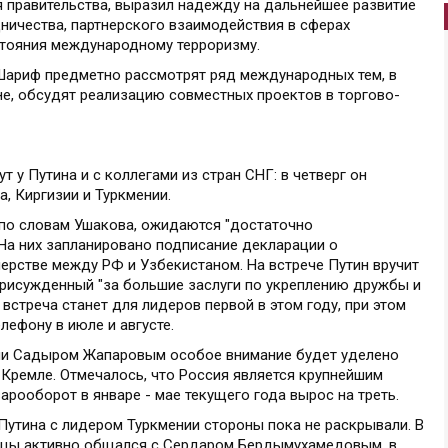
 правительства, выразил надежду на дальнейшее развитие
ничества, партнерского взаимодействия в сферах
стояния международному терроризму.
Шариф предметно рассмотрят ряд международных тем, в
не, обсудят реализацию совместных проектов в торгово-
 у Путина и с коллегами из стран СНГ: в четверг он
, Киргизии и Туркмении.
по словам Ушакова, ожидаются "достаточно
На них запланировано подписание декларации о
рстве между РФ и Узбекистаном. На встрече Путин вручит
присужденный "за большие заслуги по укреплению дружбы и
встреча станет для лидеров первой в этом году, при этом
лефону в июле и августе.
зии Садыром Жапаровым особое внимание будет уделено
Кремле. Отмечалось, что Россия является крупнейшим
арооборот в январе - мае текущего года вырос на треть.
утина с лидером Туркмении стороны пока не раскрывали. В
яцы активно общался с Сердаром Бердымухамедовым, в