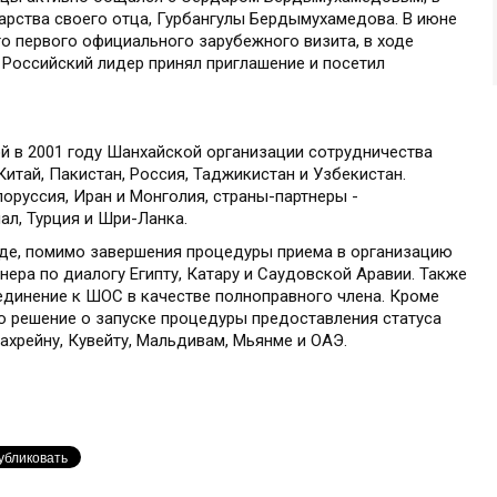
арства своего отца, Гурбангулы Бердымухамедова. В июне
о первого официального зарубежного визита, в ходе
 Российский лидер принял приглашение и посетил
й в 2001 году Шанхайской организации сотрудничества
Китай, Пакистан, Россия, Таджикистан и Узбекистан.
оруссия, Иран и Монголия, страны-партнеры -
ал, Турция и Шри-Ланка.
нде, помимо завершения процедуры приема в организацию
нера по диалогу Египту, Катару и Саудовской Аравии. Также
единение к ШОС в качестве полноправного члена. Кроме
то решение о запуске процедуры предоставления статуса
ахрейну, Кувейту, Мальдивам, Мьянме и ОАЭ.