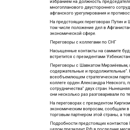
избранием на должность председателя
многопланового двустороннего сотруд
афганского урегулирования и противо
На предстоящих переговорах Путин и 
том числе положение дел в Афганиста
экономической сфере.
Переговоры с коллегами по СНГ
Насыщенные контакты на саммите будут
встретится с президентами Узбекистана
Переговоры с Шавкатом Мирзиёевым, 
содержательные и продолжительные". 
всеобъемлющем стратегическом партне
коллеге орден Александра Невского, 
сотрудничества" двух стран. Нынешняя 
они несколько раз разговаривали по те
На переговорах с президентом Кирги
экономическим вопросам, сообщали в 
торговым партнером этой страны, а тов
Подробности предстоящих контактов П
целом президент РФ в последние мес