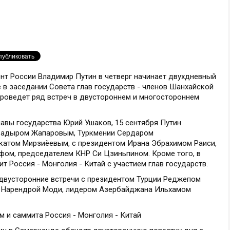
нт России Владимир Путин в четверг начинает двухдневный
е в заседании Совета глав государств - членов Шанхайской
проведет ряд встреч в двустороннем и многостороннем
авы государства Юрий Ушаков, 15 сентября Путин
 Садыром Жапаровым, Туркмении Сердаром
атом Мирзиёевым, с президентом Ирана Эбрахимом Раиси,
ом, председателем КНР Си Цзиньпином. Кроме того, в
т Россия - Монголия - Китай с участием глав государств.
 двусторонние встречи с президентом Турции Реджепом
 Нарендрой Моди, лидером Азербайджана Ильхамом
 и саммита Россия - Монголия - Китай