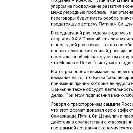
По данным Кремля, Путин и Си Цзиньп
упором на продолжение развития экон
международные проблемы. Как отмечал
переговоры будут иметь особое значен
предстоящую встречу Путина и Си Цзи
В предыдущий раз лидеры виделись в 
открытия XXIV Олимпийских зимних иг
в последний раз в июне. Тогда они обс
военно-технических связей, расширени
промышленной сферах с учетом антиро
что Москва и Пекин "выступают с един
В этот раз особое внимание на перего
внимание на то, что Китай "сбалансиро
понимании причин, которые вынудили 
Цзиньпин также обсудят деятельност
делах. При этом подписания каких-либ
Говоря о трехстороннем саммите Росси
что этот формат доказал свою эффекти
Самарканде Путин, Си Цзиньпин и пре
действия в соответствии с утвержденн
программой создания экономического 