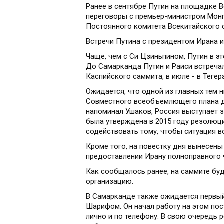
Ранее в сентябре Путин на площадке 
переговоры с премьер-министром Мон
Постоянного комитета Всекитайского 
Встречи Путина с президентом Ирана 
Чаще, чем с Си Цзиньпином, Путин в э
До Самарканда Путин и Раиси встречал
Каспийского саммита, в июле - в Теге
Ожидается, что одной из главных тем 
Совместного всеобъемлющего плана д
напоминал Ушаков, Россия выступает з
была утверждена в 2015 году резолюц
содействовать тому, чтобы ситуация в
Кроме того, на повестку дня вынесены
предоставлении Ирану полноправного 
Как сообщалось ранее, на саммите бу
организацию.
В Самарканде также ожидается первы
Шарифом. Он начал работу на этом пос
лично и по телефону. В свою очередь