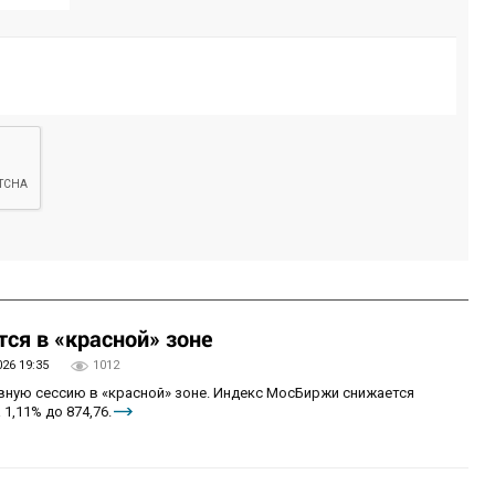
ся в «красной» зоне
026 19:35
1012
овную сессию в «красной» зоне. Индекс МосБиржи снижается
 1,11% до 874,76.