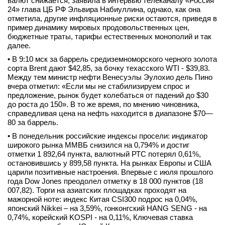
валют снижается, заявила в интервью телеканалу «Россия
24» глава ЦБ РФ Эльвира Набиуллина, однако, как она
вконтакте
отметила, другие инфляционные риски остаются, приведя в
телеграм
пример динамику мировых продовольственных цен,
бюджетные траты, тарифы естественных монополий и так
Стать автором
далее.
• В 9:10 мск за баррель средиземноморского черного золота
Вход
сорта Brent дают $42,85, за бочку техасского WTI - $39,83.
Между тем министр нефти Венесуэлы Эулохио дель Пино
вчера отметил: «Если мы не стабилизируем спрос и
предложение, рынок будет колебаться от падений до $30
до роста до 150». В то же время, по мнению чиновника,
справедливая цена на нефть находится в диапазоне $70—
80 за баррель.
• В понедельник российские индексы просели: индикатор
широкого рынка ММВБ снизился на 0,794% и достиг
отметки 1 892,64 пункта, валютный РТС потерял 0,61%,
остановившись у 899,58 пункта. На рынках Европы и США
царили позитивные настроения. Впервые с июля прошлого
года Dow Jones преодолел отметку в 18 000 пунктов (18
007,82). Торги на азиатских площадках проходят на
мажорной ноте: индекс Китая CSI300 подрос на 0,04%,
японский Nikkei – на 3,59%, гонконгский HANG SENG - на
0,74%, корейский KOSPI - на 0,11%, Ключевая ставка