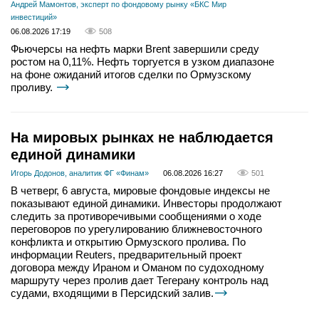
Андрей Мамонтов, эксперт по фондовому рынку «БКС Мир
инвестиций»
06.08.2026 17:19
508
Фьючерсы на нефть марки Brent завершили среду
ростом на 0,11%. Нефть торгуется в узком диапазоне
на фоне ожиданий итогов сделки по Ормузскому
проливу.
На мировых рынках не наблюдается
единой динамики
Игорь Додонов, аналитик ФГ «Финам»
06.08.2026 16:27
501
В четверг, 6 августа, мировые фондовые индексы не
показывают единой динамики. Инвесторы продолжают
следить за противоречивыми сообщениями о ходе
переговоров по урегулированию ближневосточного
конфликта и открытию Ормузского пролива. По
информации Reuters, предварительный проект
договора между Ираном и Оманом по судоходному
маршруту через пролив дает Тегерану контроль над
судами, входящими в Персидский залив.