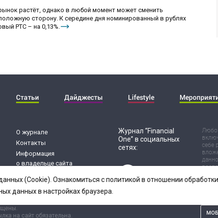
 рынок растёт, однако в любой момент может сменить
положную сторону. К середине дня номинированный в рублях
вый РТС – на 0,13%.
Статьи
Дайджесты
Lifestyle
Мероприят
Журнал “Financial
Любог
О журнале
включ
One” в социальных
Контакты
себе 
сетях:
вложе
Информация
данно
о владельце сайта
воспр
Обработка
Испол
данных (Cookie). Ознакомиться с политикой в отношении обработ
риск 
персональных данных
резул
ных данных в настройках браузера.
ищены.
МОБ
лка на сайт обязательна.