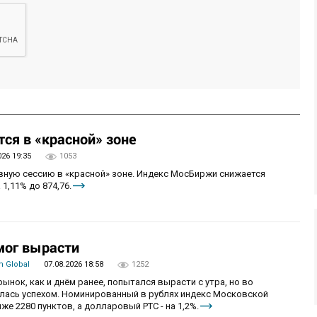
ся в «красной» зоне
026 19:35
1053
овную сессию в «красной» зоне. Индекс МосБиржи снижается
 1,11% до 874,76.
мог вырасти
 Global
07.08.2026 18:58
1252
рынок, как и днём ранее, попытался вырасти с утра, но во
алась успехом. Номинированный в рублях индекс Московской
же 2280 пунктов, а долларовый РТС - на 1,2%.