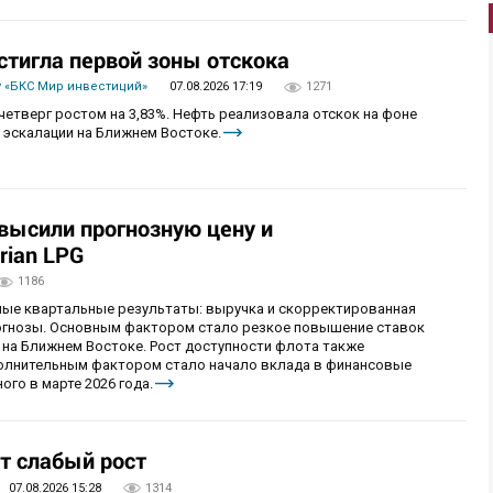
стигла первой зоны отскока
 «БКС Мир инвестиций»
07.08.2026 17:19
1271
четверг ростом на 3,83%. Нефть реализовала отскок на фоне
 эскалации на Ближнем Востоке.
овысили прогнозную цену и
rian LPG
1186
ные квартальные результаты: выручка и скорректированная
огнозы. Основным фактором стало резкое повышение ставок
 на Ближнем Востоке. Рост доступности флота также
олнительным фактором стало начало вклада в финансовые
ого в марте 2026 года.
т слабый рост
07.08.2026 15:28
1314