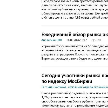
В среду пара юань вновь протестировал соп
данной отметкой не смог, закрывшись чуть
выступила публикация параметров операций
объем продаж валюты со стороны Центробан
рублей в день против 4,82 млрд рублей в ию
Ежедневный обзор рынка ак
Аналитики БКС
06.08.2026 10:47
150
Утренние торги начинаются на более сдерж
возьмет паузу — в начале сессии индекс те
результаты раскроет Озон, и от них может 
Впрочем, реакция рынка будет определятьс
Сегодня участники рынка пр
по индексу МосБиржи
Евгений Локтюхов, начальник отдела экономиче
Вчера российский фондовый рынок показал
1,7%, сумев протестировать «круглую» отм
способствовали слабость рубля и попытки с
техническая картина по российским индекс