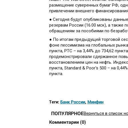
размещение суверенных бумаг РФ, одн
привлечении внешнего финансировани
● Сегодня будут опубликованы данные
резервам России (16.00 мск), а также
обращениям за пособиями по безработ
● По итогам предыдущей торговой сес
фоне пессимизма на глобальных рынках
пункта, РТС – на 3,44% до 734,62 пун
продемонстрировали сдержанное повыш
восстановлением цен на нефть. Индекс 
пункта, Standard & Poor's 500 – на 0,44
пункта.
Теги:
Банк России
,
Минфин
ПОПУЛЯРНОЕ
Вернуться в список н
Комментарии
(
0
)