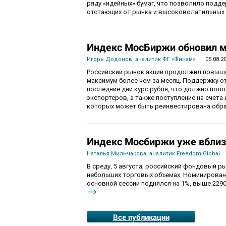
ряду «идейных» бумаг, что позволило подде
отстающих от рынка и высоковолатильных 
Индекс МосБиржи обновил м
Игорь Додонов, аналитик ФГ «Финам»
05.08.2
Российский рынок акций продолжил повышен
максимум более чем за месяц. Поддержку 
последние дни курс рубля, что должно пол
экспортеров, а также поступление на счета
которых может быть реинвестирована обра
Индекс Мосбиржи уже вблиз
Наталья Мильчакова, аналитик Freedom Global
В среду, 5 августа, российский фондовый ры
небольших торговых объемах. Номинирован
основной сессии поднялся на 1%, выше 2290
Все публикации