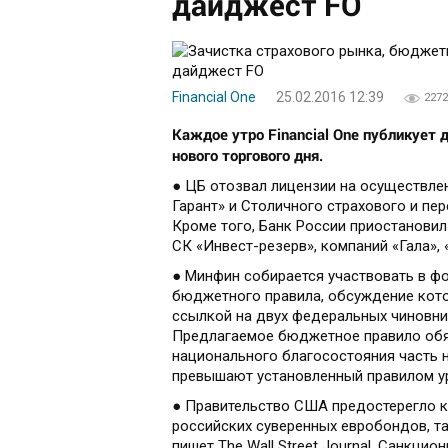
дайджест FO
Financial One
25.02.2016 12:39
2272
Каждое утро Financial One публикует 
нового торгового дня.
● ЦБ отозвал лицензии на осуществлен
Гарант» и Столичного страхового и пер
Кроме того, Банк России приостановил
СК «Инвест-резерв», компаний «Гала»,
● Минфин собирается участвовать в ф
бюджетного правила, обсуждение кото
ссылкой на двух федеральных чиновни
Предлагаемое бюджетное правило обя
национального благосостояния часть 
превышают установленный правилом ур
● Правительство США предостерегло к
российских суверенных евробондов, та
пишет The Wall Street Journal. Санкц