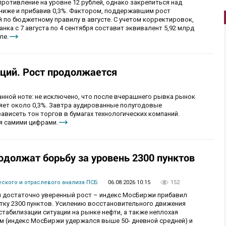
ротивление на уровне 12 рублей, однако закрепиться над
 ниже и прибавив 0,3%. Фактором, поддержавшим рост
 по бюджетному правилу в августе. С учетом корректировок,
ка с 7 августа по 4 сентября составит эквивалент 5,92 млрд
ле.
ций. Рост продолжается
анной ноте: не исключено, что после вчерашнего рывка рынок
ряет около 0,3%. Завтра аудированные полугодовые
зависеть тон торгов в бумагах технологических компаний.
я самими цифрами.
одолжат борьбу за уровень 2300 пунктов
ского и отраслевого анализа ПСБ
06.08.2026 10:15
152
 достаточно уверенный рост – индекс МосБиржи прибавил
етку 2300 пунктов. Усилению восстановительного движения
табилизации ситуации на рынке нефти, а также неплохая
ам (индекс МосБиржи удержался выше 50- дневной средней) и