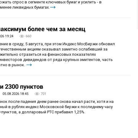
ржать спрос в сегменте ключевых бумаг и усилить - в
менее ликвидных бумагах.
аксимум более чем за месяц
026 19:24
660
ие в среду, 5 августа, при этом Индекс МосБиржи обновил
отечественным акциям оказывал заметно ослабевший за
ожительно отразиться на финансовых показателях
 инвесторов дивидендов от ряда крупных эмитентов, часть
тно в рынок.
и 2300 пунктов
05.08.2026 18:45
701
нок после падения днем ранее снова начал расти, хотя и на
ный в рублях индекс Московской биржи к последнему часу
 пунктов, а долларовый РТС прибавил 1,25%.