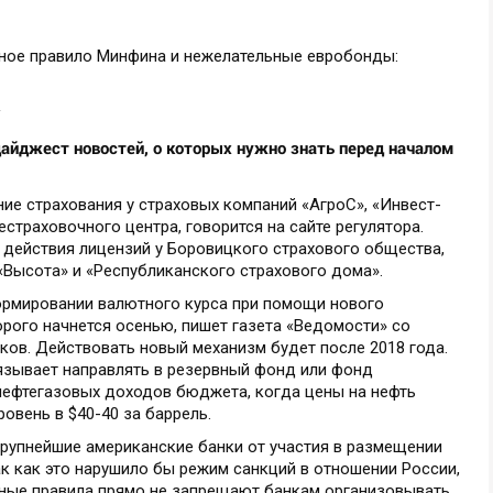
дайджест новостей, о которых нужно знать перед началом
ие страхования у страховых компаний «АгроС», «Инвест-
естраховочного центра, говорится на сайте регулятора.
 действия лицензий у Боровицкого страхового общества,
 «Высота» и «Республиканского страхового дома».
ормировании валютного курса при помощи нового
рого начнется осенью, пишет газета «Ведомости» со
ков. Действовать новый механизм будет после 2018 года.
зывает направлять в резервный фонд или фонд
нефтегазовых доходов бюджета, когда цены на нефть
овень в $40-40 за баррель.
рупнейшие американские банки от участия в размещении
к как это нарушило бы режим санкций в отношении России,
ионные правила прямо не запрещают банкам организовывать