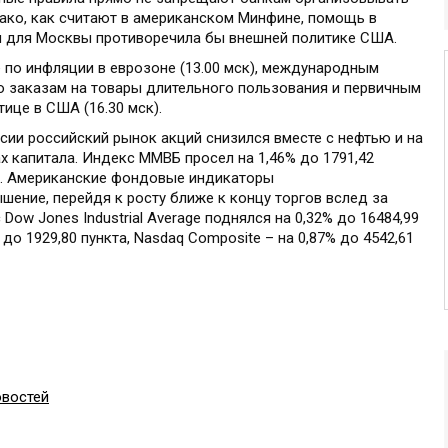
ако, как считают в американском Минфине, помощь в
я для Москвы противоречила бы внешней политике США.
 по инфляции в еврозоне (13.00 мск), международным
 по заказам на товары длительного пользования и первичным
ице в США (16.30 мск).
сии российский рынок акций снизился вместе с нефтью и на
 капитала. Индекс ММВБ просел на 1,46% до 1791,42
кта. Американские фондовые индикаторы
ение, перейдя к росту ближе к концу торгов вслед за
Dow Jones Industrial Average поднялся на 0,32% до 16484,99
% до 1929,80 пункта, Nasdaq Composite – на 0,87% до 4542,61
овостей