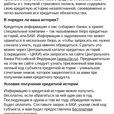
работы и с покупкой страхового полиса, важно содержать
вконтакте
свою кредитную историю незапятнанной, своевременно и
телеграм
четко выполняя все кредитные обязательства.
В порядке ли ваша история?
Стать автором
Кредитную информацию о нас собирают банки, а хранят
Вход
специальные компании – так называемые бюро кредитных
историй, или БКИ. Информация о задолженностях может
храниться в нескольких бюро, и, чтобы запросить ее, нужно
сначала узнать, куда именно обращаться. Сделать это
можно через Центральный каталог кредитных историй
(сокращенно – ЦККИ) или запросить на сайте Центрального
банка Российской Федерации (
www.cbr.ru)
. Предварительно
на этом же сайте следует узнать присвоенный вам ваш
личный код субъекта кредитной истории – уникальное
сочетание знаков, которое закрепляется за вами при
получении вами кредитного продукта.
Условия получения кредитной истории
Информацию о кредитной истории можно получить
бесплатно, если обратиться за ней один раз в год.
Последующие в одном и том же году обращения нужно
будет оплатить. Составьте запрос в БКИ, указав свой код
субъекта, и вам будет предоставлена
бесплатная
кредитная история
.