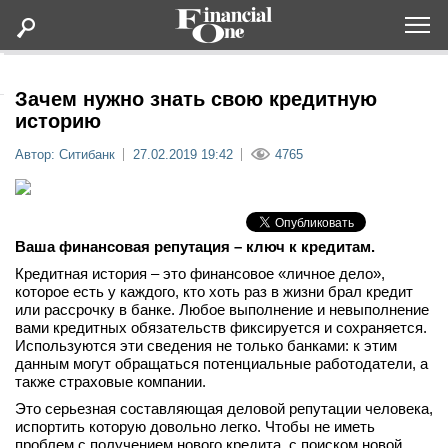
Оформить подписку
Зачем нужно знать свою кредитную
историю
Статьи
Автор: Ситибанк
27.02.2019 19:42
4765
Дайджесты
Ваша финансовая репутация – ключ к кредитам.
Lifestyle
Кредитная история – это финансовое «личное дело»,
которое есть у каждого, кто хоть раз в жизни брал кредит
Мероприятия
или рассрочку в банке. Любое выполнение и невыполнение
вами кредитных обязательств фиксируется и сохраняется.
Используются эти сведения не только банками: к этим
Новости
данным могут обращаться потенциальные работодатели, а
также страховые компании.
Интервью
Это серьезная составляющая деловой репутации человека,
испортить которую довольно легко. Чтобы не иметь
проблем с получением нового кредита, с поиском новой