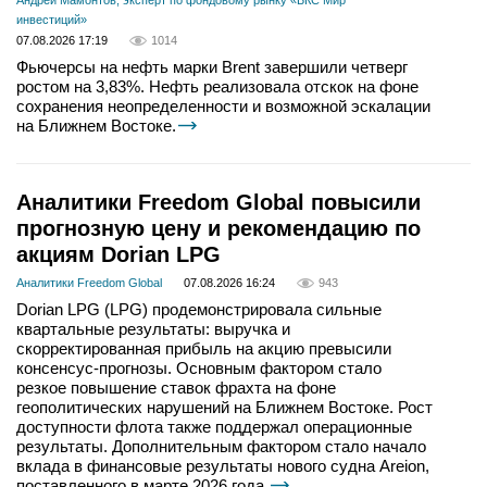
Андрей Мамонтов, эксперт по фондовому рынку «БКС Мир
инвестиций»
07.08.2026 17:19
1014
Фьючерсы на нефть марки Brent завершили четверг
ростом на 3,83%. Нефть реализовала отскок на фоне
сохранения неопределенности и возможной эскалации
на Ближнем Востоке.
Аналитики Freedom Global повысили
прогнозную цену и рекомендацию по
акциям Dorian LPG
Аналитики Freedom Global
07.08.2026 16:24
943
Dorian LPG (LPG) продемонстрировала сильные
квартальные результаты: выручка и
скорректированная прибыль на акцию превысили
консенсус-прогнозы. Основным фактором стало
резкое повышение ставок фрахта на фоне
геополитических нарушений на Ближнем Востоке. Рост
доступности флота также поддержал операционные
результаты. Дополнительным фактором стало начало
вклада в финансовые результаты нового судна Areion,
поставленного в марте 2026 года.