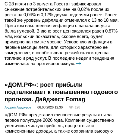
С 28 июля по 3 августа Росстат зафиксировал
снижение потребительских цен на 0,02% после их
роста на 0,04% и 0,17% двумя неделями ранее. Ранее
такой же уровень дефляции отмечался с 13 по 18 мая.
При этом накопленная инфляция с начала августа
была нулевой. В июне рост цен оказался равен 0,87%
м/м, июльский показатель, скорее всего, будет
примерно на том же уровне. Ускорению инфляции в
первые месяцы лета, для которых характерно ее
замедление, способствовал резкий скачок цен на
топливо и ряд услуг. В последние недели тенденция
изменилась на противоположную.
«ДОМ.РФ»: рост прибыли
подталкивает к повышению годового
прогноза. Дайджест Fomag
Андрей Ададуров
06.08.2026 12:30
198
«ДОМ.РФ» представил финансовые результаты за
первое полугодие 2026 года. Компания существенно
увеличила чистую прибыль, процентные и
комиссионные доходы, а также сохранила высокую