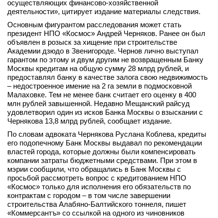
осуществляющих финансово-хозяйственной
вконтакте
деятельности», цитирует издание материалы следствия.
телеграм
Основным фигурантом расследования может стать
президент НПО «Космос» Андрей Черняков. Ранее он был
объявлен в розыск за хищение при строительстве
Стать автором
Академии дзюдо в Звенигороде. Чернов лично выступал
Вход
гарантом по этому и двум другим не возвращенным Банку
Москвы кредитам на общую сумму 28 млрд рублей, и
предоставлял банку в качестве залога свою недвижимость
– недостроенное имение на 2 га земли в подмосковной
Малаховке. Тем не менее банк считает его оценку в 400
млн рублей завышенной. Недавно Мещанский райсуд
удовлетворил один из исков Банка Москвы о взыскании с
Чернякова 13,8 млрд рублей, сообщает издание.
По словам адвоката Чернякова Руслана Коблева, кредиты
его подопечному Банк Москвы выдавал по рекомендации
властей города, которые должны были компенсировать
компании затраты бюджетными средствами. При этом в
мэрии сообщили, что обращались в Банк Москвы с
просьбой рассмотреть вопрос с кредитованием НПО
«Космос» только для исполнения его обязательств по
контрактам с городом – в том числе завершении
строительства Алабяно-Балтийского тоннеля, пишет
«Коммерсантъ» со ссылкой на одного из чиновников