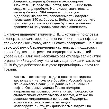
Америки, которая добывает и экспортирует
значительные объемы нефти, такие низкие цены
вконтакте
создают ряд проблем. Например, значительная
телеграм
часть добычи в США ведется с помощью
гидроразрыва пласта, себестоимость которого
превышает $40 за баррель. Бобылев замечает, что
Стать автором
при текущих колебаниях цен буровые установки
практически не увеличивают свою активность.
Вход
Он также выделяет влияние ОПЕК, который, по словам
эксперта, не заинтересован в снижении цен на нефть и
«сейчас близок к тому, чтобы начать возвращать на рынок
свою добычу». Страны-члены картеля, для поддержки
своих бюджетов, стремятся поддерживать высокий
уровень цен. Они уже несколько раз откладывали снятие
ограничений на добычу, и эта ситуация сохранится, если
США будут действовать в духе предвыборных лозунгов
Трампа.
Как отмечает эксперт, задача нового президента
заключается не только в борьбе с Россией через
экономические санкции и давление на цены на
нефть. Основные усилия Трамп намерен
направить на противостояние Китаю, которого он
считает своим стратегическим врагом, а также на
решение миграционных вопросов. Поддержка
Украины в этом контексте выглядит
маловероятной, так как финансовые затраты на