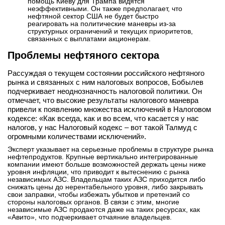
помощь Киеву для Трампа видятся
неэффективными. Он также предполагает, что
нефтяной сектор США не будет быстро
реагировать на политические маневры из-за
структурных ограничений и текущих приоритетов,
связанных с выплатами акционерам.
Проблемы нефтяного сектора
Рассуждая о текущем состоянии российского нефтяного
рынка и связанных с ним налоговых вопросов, Бобылев
подчеркивает неоднозначность налоговой политики. Он
отмечает, что высокие результаты налогового маневра
привели к появлению множества исключений в Налоговом
кодексе: «Как всегда, как и во всем, что касается у нас
налогов, у нас Налоговый кодекс – вот такой Талмуд с
огромными количествами исключений».
Эксперт указывает на серьезные проблемы в структуре рынка
нефтепродуктов. Крупные вертикально интегрированные
компании имеют больше возможностей держать цены ниже
уровня инфляции, что приводит к вытеснению с рынка
независимых АЗС. Владельцам таких АЗС приходится либо
снижать цены до нерентабельного уровня, либо закрывать
свои заправки, чтобы избежать убытков и претензий со
стороны налоговых органов. В связи с этим, многие
независимые АЗС продаются даже на таких ресурсах, как
«Авито», что подчеркивает отчаяние владельцев.