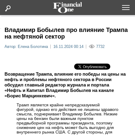
Оформить подписку
Владимир Бобылев про влияние Трампа
на нефтяной сектор
Статьи
Автор: Елена Болотина
16.11.2024 00:14
7732
Дайджесты
Возвращение Трампа, влияние его победы на цены на
Lifestyle
нефть и проблемы нефтяного сектора в России
обсудил главный редактор журнала и портала
«Нефть и Капитал Владимир Бобылев на канале
Мероприятия
«Борис Марцинкевич».
Трамп является крайне непредсказуемой
Новости
фигурой, однако его действия не лишены здравого
смысла, подчеркивает Владимир Бобылев. Низкие
цены на бензин были важным пунктом
Интервью
предвыборной программы президента, поэтому
снижение цен на нефть может быть выгодно для
внутреннего рынка США. С другой стороны, для