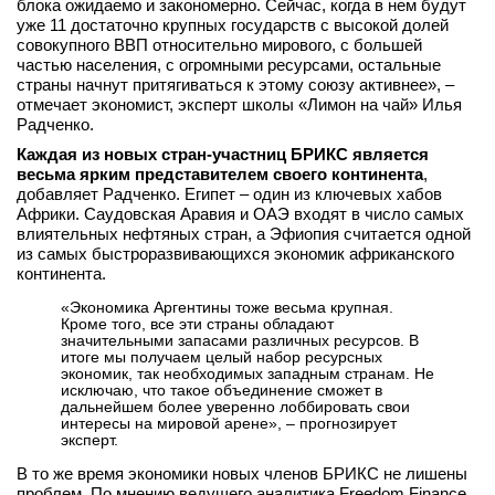
блока ожидаемо и закономерно. Сейчас, когда в нем будут
вконтакте
уже 11 достаточно крупных государств с высокой долей
телеграм
совокупного ВВП относительно мирового, с большей
частью населения, с огромными ресурсами, остальные
страны начнут притягиваться к этому союзу активнее», –
Стать автором
отмечает экономист, эксперт школы «Лимон на чай» Илья
Радченко.
Вход
Каждая из новых стран-участниц БРИКС является
весьма ярким представителем своего континента
,
добавляет Радченко. Египет – один из ключевых хабов
Африки. Саудовская Аравия и ОАЭ входят в число самых
влиятельных нефтяных стран, а Эфиопия считается одной
из самых быстроразвивающихся экономик африканского
континента.
«Экономика Аргентины тоже весьма крупная.
Кроме того, все эти страны обладают
значительными запасами различных ресурсов. В
итоге мы получаем целый набор ресурсных
экономик, так необходимых западным странам. Не
исключаю, что такое объединение сможет в
дальнейшем более уверенно лоббировать свои
интересы на мировой арене», – прогнозирует
эксперт.
В то же время экономики новых членов БРИКС не лишены
проблем. По мнению ведущего аналитика Freedom Finance