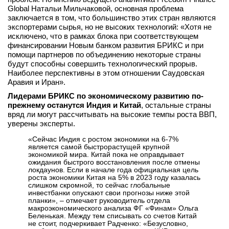
Global Натальи Мильчаковой, основная проблема
заключается в том, что большинство этих стран являются
экспортерами сырья, но не высоких технологий: «Хотя не
исключено, что в рамках блока при соответствующем
финансировании Новым банком развития БРИКС и при
помощи партнеров по объединению некоторые страны
будут способны совершить технологический прорыв.
Наиболее перспективны в этом отношении Саудовская
Аравия и Иран».
Лидерами БРИКС по экономическому развитию по-
прежнему останутся Индия и Китай
, остальные страны
вряд ли могут рассчитывать на высокие темпы роста ВВП,
уверены эксперты.
«Сейчас Индия с ростом экономики на 6-7%
является самой быстрорастущей крупной
экономикой мира. Китай пока не оправдывает
ожидания быстрого восстановления после отмены
локдаунов. Если в начале года официальная цель
роста экономики Китая на 5% в 2023 году казалась
слишком скромной, то сейчас глобальные
инвестбанки опускают свои прогнозы ниже этой
планки», – отмечает руководитель отдела
макроэкономического анализа ФГ «Финам» Ольга
Беленькая. Между тем списывать со счетов Китай
не стоит, подчеркивает Радченко: «Безусловно,