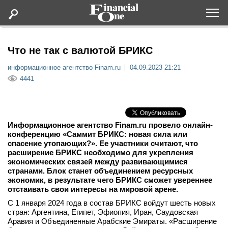
Оформить подписку
Что не так с валютой БРИКС
информационное агентство Finam.ru
04.09.2023 21:21
Статьи
4441
Дайджесты
Информационное агентство Finam.ru провело онлайн-
Lifestyle
конференцию «Саммит БРИКС: новая сила или
спасение утопающих?». Ее участники считают, что
расширение БРИКС необходимо для укрепления
Мероприятия
экономических связей между развивающимися
странами. Блок станет объединением ресурсных
экономик, в результате чего БРИКС сможет увереннее
Новости
отстаивать свои интересы на мировой арене.
С 1 января 2024 года в состав БРИКС войдут шесть новых
Интервью
стран: Аргентина, Египет, Эфиопия, Иран, Саудовская
Аравия и Объединенные Арабские Эмираты. «Расширение