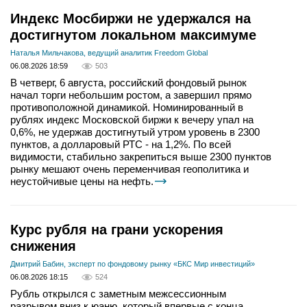
Индекс Мосбиржи не удержался на
достигнутом локальном максимуме
Наталья Мильчакова, ведущий аналитик Freedom Global
06.08.2026 18:59
503
В четверг, 6 августа, российский фондовый рынок
начал торги небольшим ростом, а завершил прямо
противоположной динамикой. Номинированный в
рублях индекс Московской биржи к вечеру упал на
0,6%, не удержав достигнутый утром уровень в 2300
пунктов, а долларовый РТС - на 1,2%. По всей
видимости, стабильно закрепиться выше 2300 пунктов
рынку мешают очень переменчивая геополитика и
неустойчивые цены на нефть.
Курс рубля на грани ускорения
снижения
Дмитрий Бабин, эксперт по фондовому рынку «БКС Мир инвестиций»
06.08.2026 18:15
524
Рубль открылся с заметным межсессионным
разрывом вниз к юаню, который впервые с конца